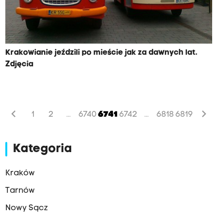
Krakowianie jeździli po mieście jak za dawnych lat.
Zdjęcia
chevron_left
chevron_right
1
2
6740
6741
6742
6818
6819
...
...
Kategoria
Kraków
Tarnów
Nowy Sącz