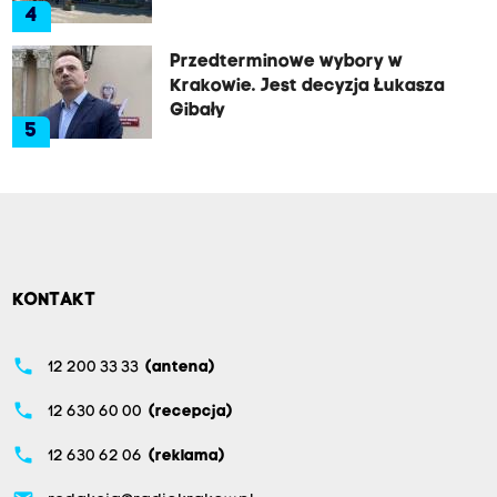
4
Przedterminowe wybory w
Krakowie. Jest decyzja Łukasza
Gibały
5
KONTAKT
phone
12 200 33 33
(antena)
phone
12 630 60 00
(recepcja)
phone
12 630 62 06
(reklama)