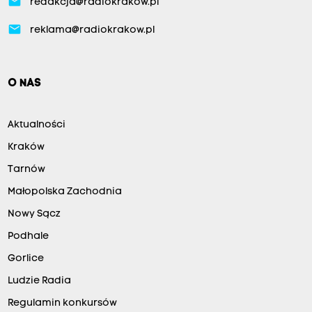
email
redakcja@radiokrakow.pl
email
reklama@radiokrakow.pl
O NAS
Aktualności
Kraków
Tarnów
Małopolska Zachodnia
Nowy Sącz
Podhale
Gorlice
Ludzie Radia
Regulamin konkursów