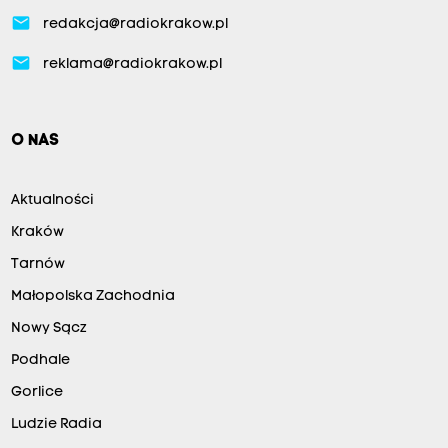
email
redakcja@radiokrakow.pl
email
reklama@radiokrakow.pl
O NAS
Aktualności
Kraków
Tarnów
Małopolska Zachodnia
Nowy Sącz
Podhale
Gorlice
Ludzie Radia