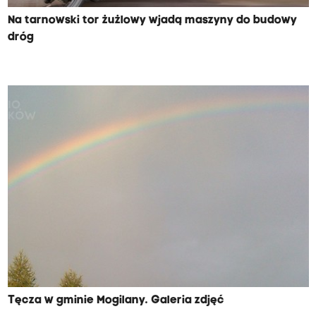
Na tarnowski tor żużlowy wjadą maszyny do budowy
dróg
Tęcza w gminie Mogilany. Galeria zdjęć