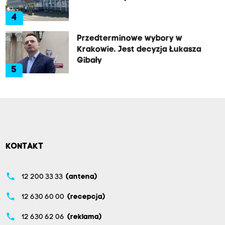
4
Przedterminowe wybory w
Krakowie. Jest decyzja Łukasza
Gibały
5
KONTAKT
phone
12 200 33 33
(antena)
phone
12 630 60 00
(recepcja)
phone
12 630 62 06
(reklama)