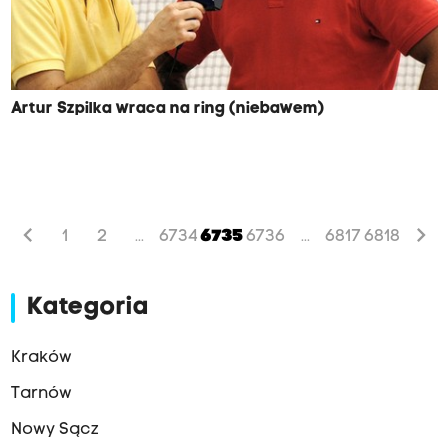
Artur Szpilka wraca na ring (niebawem)
chevron_left
chevron_right
1
2
6734
6735
6736
6817
6818
...
...
Kategoria
Kraków
Tarnów
Nowy Sącz