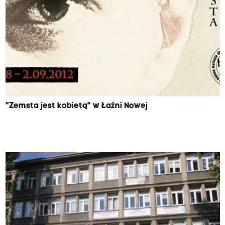
"Zemsta jest kobietą" w Łaźni Nowej