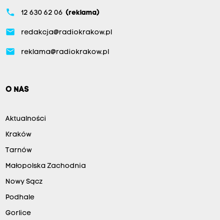
phone
12 630 62 06
(reklama)
email
redakcja@radiokrakow.pl
email
reklama@radiokrakow.pl
O NAS
Aktualności
Kraków
Tarnów
Małopolska Zachodnia
Nowy Sącz
Podhale
Gorlice