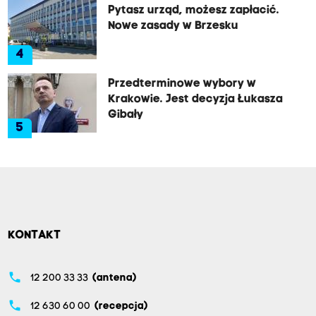
Pytasz urząd, możesz zapłacić.
Nowe zasady w Brzesku
4
Przedterminowe wybory w
Krakowie. Jest decyzja Łukasza
Gibały
5
KONTAKT
phone
12 200 33 33
(antena)
phone
12 630 60 00
(recepcja)