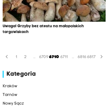
Uwaga! Grzyby bez atestu na małopolskich
targowiskach
chevron_left
chevron_right
1
2
6709
6710
6711
6816
6817
...
...
Kategoria
Kraków
Tarnów
Nowy Sącz