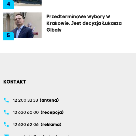
4
Przedterminowe wybory w
Krakowie. Jest decyzja Łukasza
Gibały
5
KONTAKT
phone
12 200 33 33
(antena)
phone
12 630 60 00
(recepcja)
phone
12 630 62 06
(reklama)