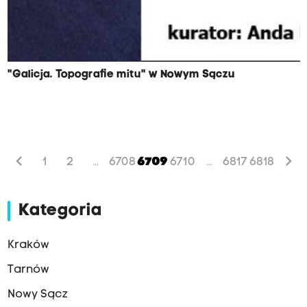
"Galicja. Topografie mitu" w Nowym Sączu
chevron_left
chevron_right
1
2
6708
6709
6710
6817
6818
...
...
Kategoria
Kraków
Tarnów
Nowy Sącz