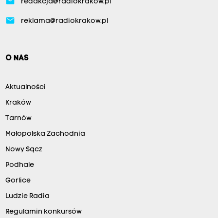
email
redakcja@radiokrakow.pl
email
reklama@radiokrakow.pl
O NAS
Aktualności
Kraków
Tarnów
Małopolska Zachodnia
Nowy Sącz
Podhale
Gorlice
Ludzie Radia
Regulamin konkursów