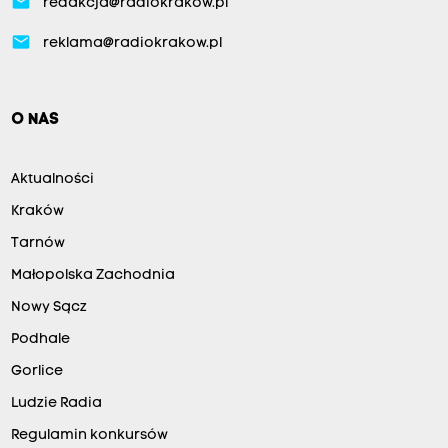
email
redakcja@radiokrakow.pl
email
reklama@radiokrakow.pl
O NAS
Aktualności
Kraków
Tarnów
Małopolska Zachodnia
Nowy Sącz
Podhale
Gorlice
Ludzie Radia
Regulamin konkursów