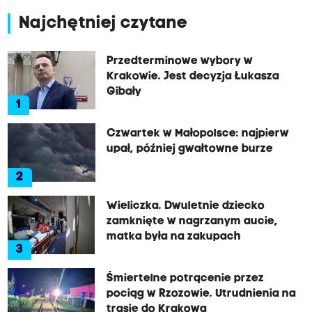
Najchętniej czytane
Przedterminowe wybory w
Krakowie. Jest decyzja Łukasza
Gibały
1
Czwartek w Małopolsce: najpierw
upał, później gwałtowne burze
2
Wieliczka. Dwuletnie dziecko
zamknięte w nagrzanym aucie,
matka była na zakupach
3
Śmiertelne potrącenie przez
pociąg w Rzozowie. Utrudnienia na
trasie do Krakowa