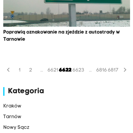
Poprawią oznakowanie na zjeździe z autostrady w
Tarnowie
chevron_left
chevron_right
1
2
6621
6622
6623
6816
6817
...
...
Kategoria
Kraków
Tarnów
Nowy Sącz