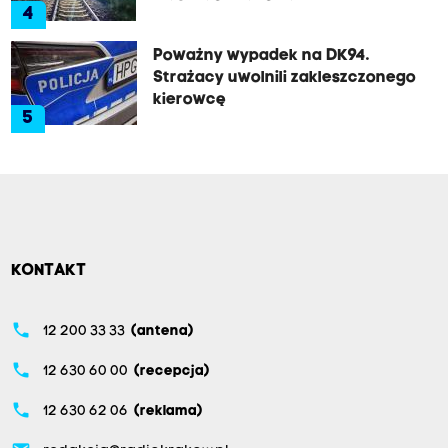
4
Poważny wypadek na DK94.
Strażacy uwolnili zakleszczonego
kierowcę
5
KONTAKT
phone
12 200 33 33
(antena)
phone
12 630 60 00
(recepcja)
phone
12 630 62 06
(reklama)