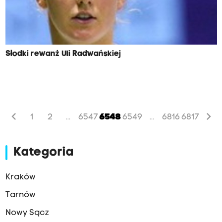
Słodki rewanż Uli Radwańskiej
chevron_left
chevron_right
1
2
6547
6548
6549
6816
6817
...
...
Kategoria
Kraków
Tarnów
Nowy Sącz