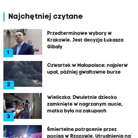
Najchętniej czytane
Przedterminowe wybory w
Krakowie. Jest decyzja Łukasza
Gibały
1
Czwartek w Małopolsce: najpierw
upał, później gwałtowne burze
2
Wieliczka. Dwuletnie dziecko
zamknięte w nagrzanym aucie,
matka była na zakupach
3
Śmiertelne potrącenie przez
pociąg w Rzozowie. Utrudnienia na