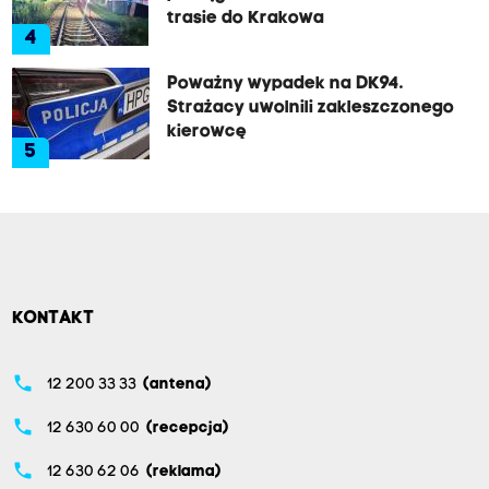
trasie do Krakowa
4
Poważny wypadek na DK94.
Strażacy uwolnili zakleszczonego
kierowcę
5
KONTAKT
phone
12 200 33 33
(antena)
phone
12 630 60 00
(recepcja)
phone
12 630 62 06
(reklama)