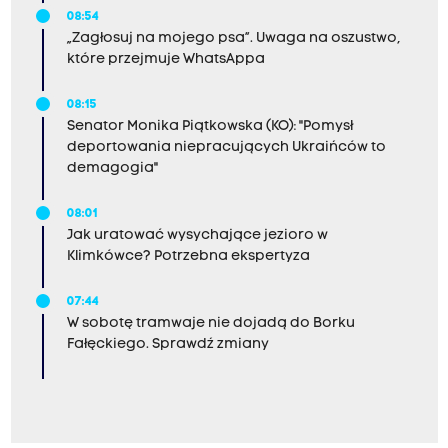
08:54
„Zagłosuj na mojego psa”. Uwaga na oszustwo,
które przejmuje WhatsAppa
08:15
Senator Monika Piątkowska (KO): "Pomysł
deportowania niepracujących Ukraińców to
demagogia"
08:01
Jak uratować wysychające jezioro w
Klimkówce? Potrzebna ekspertyza
07:44
W sobotę tramwaje nie dojadą do Borku
Fałęckiego. Sprawdź zmiany