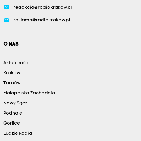
email
redakcja@radiokrakow.pl
email
reklama@radiokrakow.pl
O NAS
Aktualności
Kraków
Tarnów
Małopolska Zachodnia
Nowy Sącz
Podhale
Gorlice
Ludzie Radia