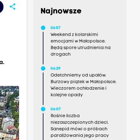
share
Najnowsze
06:57
Weekend z kolarskimi
emocjami w Małopolsce.
Będą spore utrudnienia na
drogach
a.
06:29
Odetchniemy od upałów.
Burzowy piątek w Małopolsce.
Wieczorem ochłodzenie i
kolejne opady
06:07
Rośnie liczba
niezaszczepionych dzieci.
Sanepid mówi o próbach
paraliżowania jego pracy