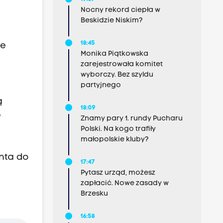
Nocny rekord ciepła w
Beskidzie Niskim?
18:45
le
Monika Piątkowska
zarejestrowała komitet
wyborczy. Bez szyldu
partyjnego
a
ą
18:09
e
Znamy pary 1. rundy Pucharu
Polski. Na kogo trafiły
małopolskie kluby?
nta do
17:47
Pytasz urząd, możesz
zapłacić. Nowe zasady w
Brzesku
16:58