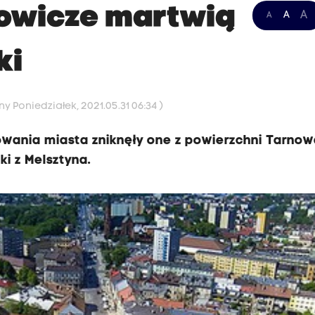
kowicze martwią
A
A
A
ki
y Poniedziałek, 2021.05.31 06:34 )
ania miasta zniknęły one z powierzchni Tarnow
ki z Melsztyna.