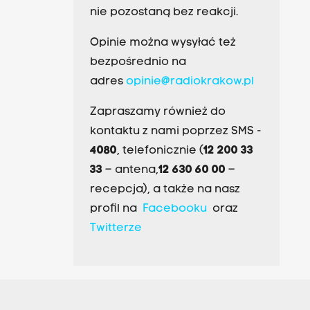
nie pozostaną bez reakcji.
Opinie można wysyłać też
bezpośrednio na
adres
opinie@radiokrakow.pl
Zapraszamy również do
kontaktu z nami poprzez SMS -
4080
, telefonicznie (
12 200 33
33
– antena,
12 630 60 00
–
recepcja), a także na nasz
profil na
Facebooku
oraz
Twitterze