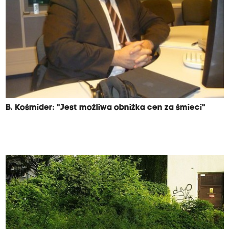
B. Kośmider: "Jest możliwa obniżka cen za śmieci"