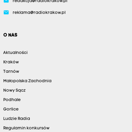
email
redakcja@radiokrakow.pl
email
reklama@radiokrakow.pl
O NAS
Aktualności
Kraków
Tarnów
Małopolska Zachodnia
Nowy Sącz
Podhale
Gorlice
Ludzie Radia
Regulamin konkursów