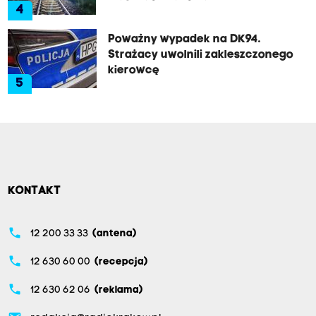
4
Poważny wypadek na DK94.
Strażacy uwolnili zakleszczonego
kierowcę
5
KONTAKT
phone
12 200 33 33
(antena)
phone
12 630 60 00
(recepcja)
phone
12 630 62 06
(reklama)