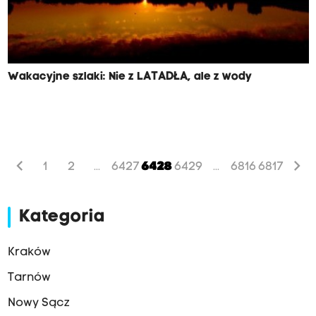
Wakacyjne szlaki: Nie z LATADŁA, ale z wody
chevron_left
chevron_right
1
2
6427
6428
6429
6816
6817
...
...
Kategoria
Kraków
Tarnów
Nowy Sącz