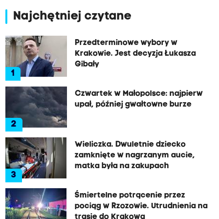
Najchętniej czytane
Przedterminowe wybory w
Krakowie. Jest decyzja Łukasza
Gibały
1
Czwartek w Małopolsce: najpierw
upał, później gwałtowne burze
2
Wieliczka. Dwuletnie dziecko
zamknięte w nagrzanym aucie,
matka była na zakupach
3
Śmiertelne potrącenie przez
pociąg w Rzozowie. Utrudnienia na
trasie do Krakowa