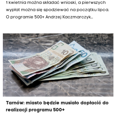
1 kwietnia można składać wnioski, a pierwszych
wypłat można się spodziewać na początku lipca.
O programie 500+ Andrzej Kaczmarczyk
rozmawia z dr. Markiem Benio z katedry
Gospodarki Administracji Publicznej Uniwersytetu
Ekonomicznego w Krakowie
Tarnów: miasto będzie musiało dopłacić do
realizacji programu 500+