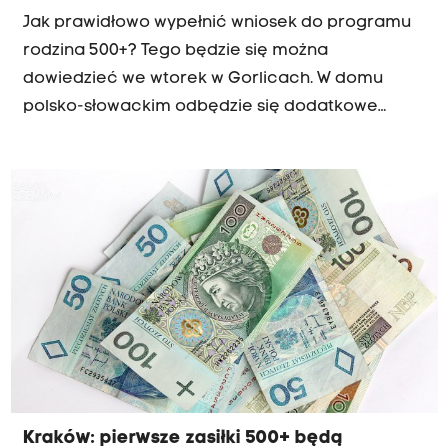
Jak prawidłowo wypełnić wniosek do programu
rodzina 500+? Tego będzie się można
dowiedzieć we wtorek w Gorlicach. W domu
polsko-słowackim odbędzie się dodatkowe
szkolenie w tym zakresie. Do tej pory w Gorlicach
złożono blisko 700 wniosków o ustalenie prawa
do świadczenia wychowawczego.
Kraków: pierwsze zasiłki 500+ będą