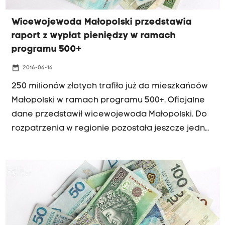
Wicewojewoda Małopolski przedstawia
raport z wypłat pieniędzy w ramach
programu 500+
date_range
2016-06-16
250 milionów złotych trafiło już do mieszkańców
Małopolski w ramach programu 500+. Oficjalne
dane przedstawił wicewojewoda Małopolski. Do
rozpatrzenia w regionie pozostała jeszcze jedna
czwarta wniosków. Wicewojewoda Józef Gawron
obiecuje, że wszyscy wnioskodawcy, którzy
złożyli swoje podania w ramach 500+ w kwietniu,
otrzymają pieniądze do końca czerwca.