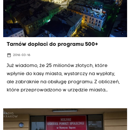
Tarnów dopłaci do programu 500+
date_range
2016-03-16
Już wiadomo, że 25 milionów złotych, które
wpłynie do kasy miasta, wystarczy na wypłaty,
ale zabraknie na obsługę programu. Z obliczeń,
które przeprowadzono w urzędzie miasta
wynika, że oferowane gminom przez rząd 2%
całej kwoty na tak zwaną "obsługę
administracyjną" nie pokryje koniecznych
wydatków.