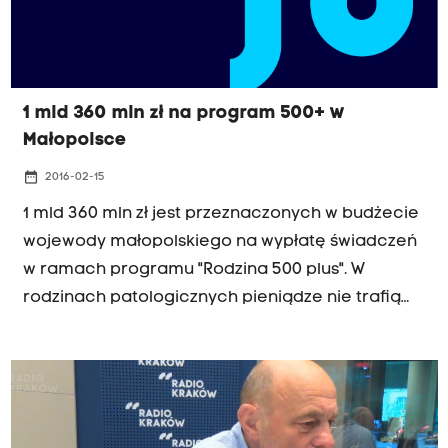
1 mld 360 mln zł na program 500+ w
Małopolsce
date_range
2016-02-15
1 mld 360 mln zł jest przeznaczonych w budżecie
wojewody małopolskiego na wypłatę świadczeń
w ramach programu "Rodzina 500 plus". W
rodzinach patologicznych pieniądze nie trafią
do rodziców, a bezpośrednio do dzieci –
poinformował wojewoda małopolski Józef Pilch.