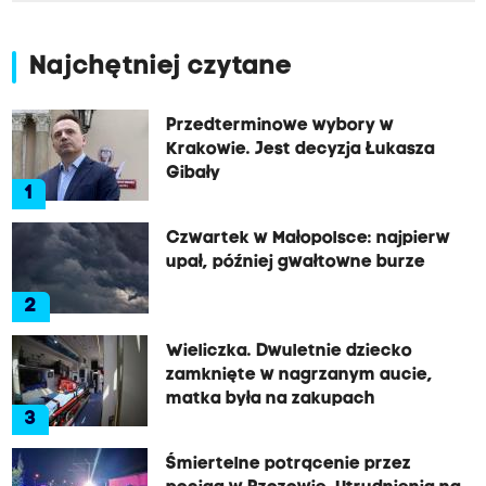
Najchętniej czytane
Przedterminowe wybory w
Krakowie. Jest decyzja Łukasza
Gibały
1
Czwartek w Małopolsce: najpierw
upał, później gwałtowne burze
2
Wieliczka. Dwuletnie dziecko
zamknięte w nagrzanym aucie,
matka była na zakupach
3
Śmiertelne potrącenie przez