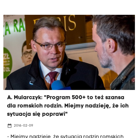
koncie województwa jest już 1 miliard 366
milionów złotych.
A. Mularczyk: "Program 500+ to też szansa
dla romskich rodzin. Miejmy nadzieję, że ich
sytuacja się poprawi"
date_range
2016-02-09
- Miejmy nadzieję, że sytuacja rodzin romskich