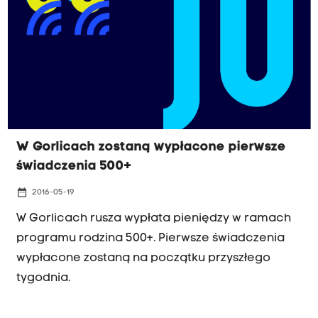
jaką wnioskowały, a burmistrz robi tylko
niepotrzebne zamieszanie w dniu, kiedy
urzędnicy przygotowują raport na temat
programu "Rodzina 500 plus".
W Gorlicach zostaną wypłacone pierwsze
świadczenia 500+
date_range
2016-05-19
W Gorlicach rusza wypłata pieniędzy w ramach
programu rodzina 500+. Pierwsze świadczenia
wypłacone zostaną na początku przyszłego
tygodnia.