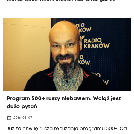
można to zrobić.
Program 500+ ruszy niebawem. Wciąż jest
dużo pytań
date_range
2016-03-07
Już za chwilę rusza realizacja programu 500+. Od