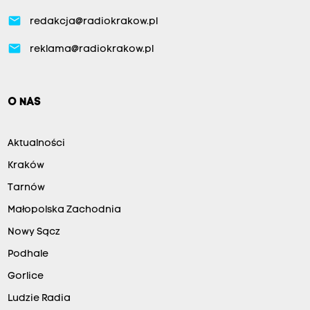
email
redakcja@radiokrakow.pl
email
reklama@radiokrakow.pl
O NAS
Aktualności
Kraków
Tarnów
Małopolska Zachodnia
Nowy Sącz
Podhale
Gorlice
Ludzie Radia