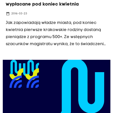
wypłacane pod koniec kwietnia
date_range
2016-03-23
Jak zapowiadają władze miasta, pod koniec
kwietnia pierwsze krakowskie rodziny dostaną
pieniądze z programu 500+. Ze wstępnych
szacunków magistratu wynika, że to świadczenie
otrzyma 40 tysięcy rodziców. Wnioski już można
składać w urzędzie miasta, niedługo będzie
można to zrobić też w szkołach.