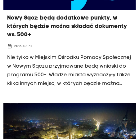
Nowy Sącz: będą dodatkowe punkty, w
których będzie można składać dokumenty
ws. 500+
date_range
2016-03-17
Nie tylko w Miejskim Ośrodku Pomocy Społecznej
w Nowym Sączu przyjmowane będą wnioski do
programu 500+. Władze miasta wyznaczyły także
kilka innych miejsc, w których będzie można
składać dokumenty. Dodatkowe punkty zostaną
uruchomione, by ułatwić mieszkańcom
załatwianie formalności.