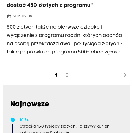
dostać 450 złotych z programu"
date_range
2016-02-08
500 złotych także na pierwsze dziecko i
wyłączenie z programu rodzin, których dochód
na osobę przekracza dwa i pół tysiąca złotych -
takie poprawki do programu 500+ chce zgłosić
Nowoczesna.
chevron_right
1
2
Najnowsze
10:54
Straciła 150 tysięcy złotych. Fałszywy kurier
zatrzymany w Krakowie