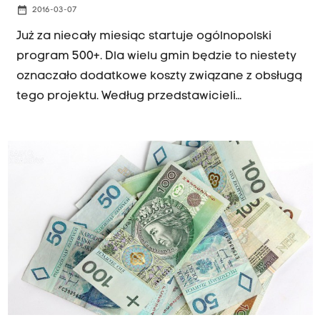
date_range
2016-03-07
Już za niecały miesiąc startuje ogólnopolski
program 500+. Dla wielu gmin będzie to niestety
oznaczało dodatkowe koszty związane z obsługą
tego projektu. Według przedstawicieli
tarnowskiego magistratu deklarowane przez
rząd 2% całej kwoty wsparcia będzie
niewystarczające.