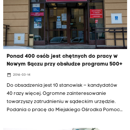
Ponad 400 osób jest chętnych do pracy w
Nowym Sączu przy obsłudze programu 500+
date_range
2016-03-14
Do obsadzenia jest 10 stanowisk – kandydatów
40 razy więcej. Ogromne zainteresowanie
towarzyszy zatrudnieniu w sądeckim urzędzie.
Podania o pracę do Miejskiego Ośrodka Pomocy
Społecznej w Nowym Sączu złożyło 420 osób.
Nowi pracownicy obsługiwać będą program