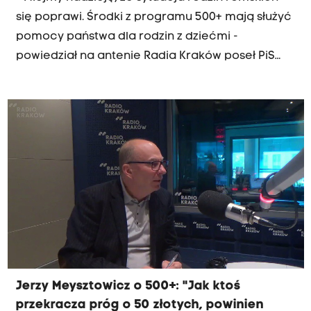
się poprawi. Środki z programu 500+ mają służyć
pomocy państwa dla rodzin z dziećmi -
powiedział na antenie Radia Kraków poseł PiS
Arkadiusz Mularczyk. Z kolei obecność w Polsce
Komisji Weneckiej poseł ocenił jako
niepotrzebną.
Jerzy Meysztowicz o 500+: "Jak ktoś
przekracza próg o 50 złotych, powinien