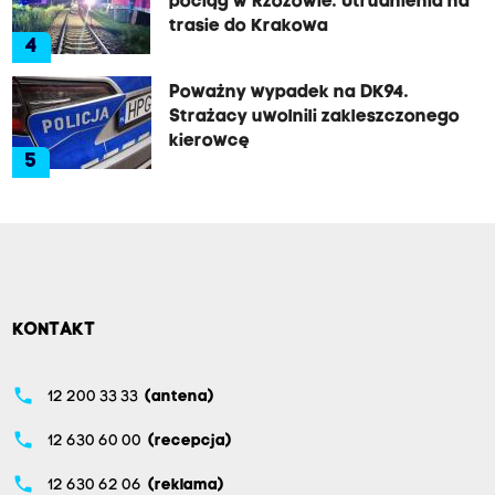
pociąg w Rzozowie. Utrudnienia na
trasie do Krakowa
4
Poważny wypadek na DK94.
Strażacy uwolnili zakleszczonego
kierowcę
5
KONTAKT
phone
12 200 33 33
(antena)
phone
12 630 60 00
(recepcja)
phone
12 630 62 06
(reklama)