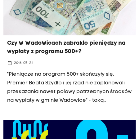
Czy w Wadowicach zabrakło pieniędzy na
wypłaty z programu 500+?
date_range
2016-05-24
"Pieniądze na program 500+ skończyły się.
Premier Beata Szydło i jej rząd nie zaplanowali
przekazania nawet połowy potrzebnych środków
na wypłaty w gminie Wadowice" - taką
informacje za pośrednictwem Facebooka
przekazał Mateusz Klinowski - burmistrz Wadowic.
Rzecznik wojewody małopolskiego informuje, że
Wadowice dostały pieniądze w takiej kwocie, o