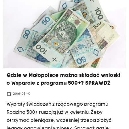
Rodzina 500+.
Gdzie w Małopolsce można składać wnioski
o wsparcie z programu 500+? SPRAWDŹ
date_range
2016-03-10
Wypłaty świadczeń z rządowego programu
Rodzina 500+ ruszają już w kwietniu. Żeby
otrzymać pieniądze, wcześniej trzeba złożyć
jednak odpowiedni wniosek. Sprawdź gdzie