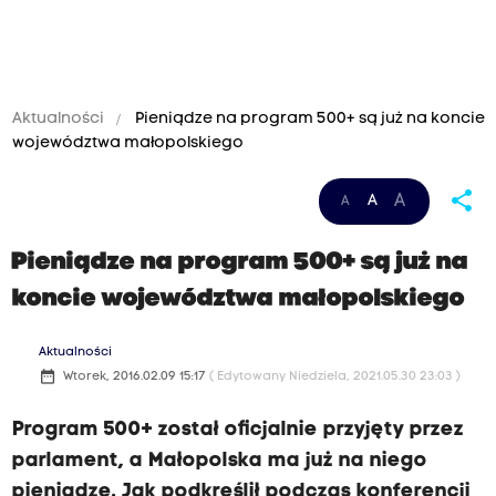
Aktualności
Pieniądze na program 500+ są już na koncie
województwa małopolskiego
share
A
A
A
Pieniądze na program 500+ są już na
koncie województwa małopolskiego
Aktualności
date_range
Wtorek, 2016.02.09 15:17
( Edytowany Niedziela, 2021.05.30 23:03 )
Program 500+ został oficjalnie przyjęty przez
parlament, a Małopolska ma już na niego
pieniądze. Jak podkreślił podczas konferencji