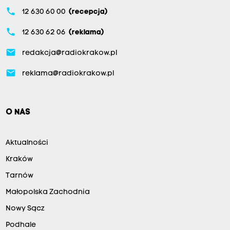
phone
12 630 60 00
(recepcja)
phone
12 630 62 06
(reklama)
email
redakcja@radiokrakow.pl
email
reklama@radiokrakow.pl
O NAS
Aktualności
Kraków
Tarnów
Małopolska Zachodnia
Nowy Sącz
Podhale