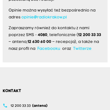
Opinie można wysyłać też bezpośrednio na
adres
opinie@radiokrakow.pl
Zapraszamy również do kontaktu z nami
poprzez SMS -
4080
, telefonicznie (
12 200 33 33
– antena,
12 630 60 00
– recepcja), a także na
nasz profil na
Facebooku
oraz
Twitterze
KONTAKT
phone
12 200 33 33
(antena)