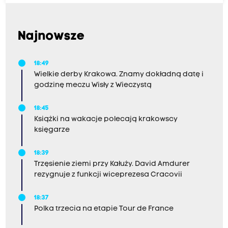
Najnowsze
18:49
Wielkie derby Krakowa. Znamy dokładną datę i
godzinę meczu Wisły z Wieczystą
18:45
Książki na wakacje polecają krakowscy
księgarze
18:39
Trzęsienie ziemi przy Kałuży. David Amdurer
rezygnuje z funkcji wiceprezesa Cracovii
18:37
Polka trzecia na etapie Tour de France