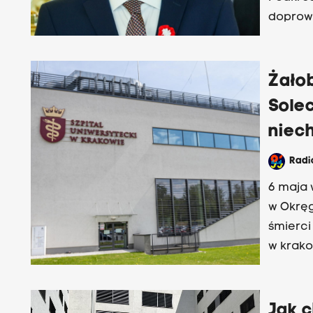
doprowa
przyszło
Żało
Solec
niech
Rad
6 maja 
w Okręg
śmierci
w krako
pacjent
Jak 