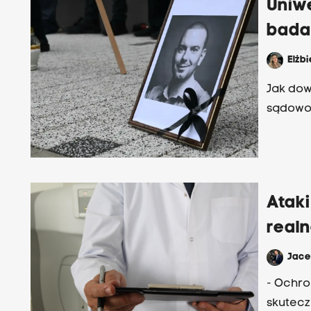
Uniwe
bada
Elżb
Jak dow
sądowo-
Ataki
real
Jac
- Ochro
skutecz