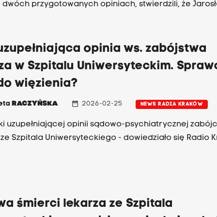
 w dwóch przygotowanych opiniach, stwierdzili, że Jaros
ataku był niepoczytalny. W związku z tym nie ma aktu os
prawie, a wniosek o umieszczenie w zakładzie zamknięt
uzupełniająca opinia ws. zabójstwa
za w Szpitalu Uniwersyteckim. Spraw
 do więzienia?
date_range
ieta
RACZYŃSKA
2026-02-25
NEWS RADIA KRAKÓW
ki uzupełniającej opinii sądowo-psychiatrycznej zabój
 ze Szpitala Uniwersyteckiego - dowiedziało się Radio 
a śmierci lekarza ze Szpitala