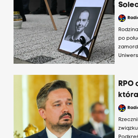
Solec
Rad
Rodzina
po połu
zamordo
Uniwers
Jednak 
prywatn
RPO o
która
Rad
Rzeczni
związku
Podkreś