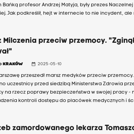
 Bańką profesor Andrzej Matyja, były prezes Naczelnej
ej. Jak podkreślił, hejt w internecie to nie incydent, ale
nie.
 Milczenia przeciw przemocy. "Zginął
wał"
date_range
io
KRAKÓW
2025-05-10
arszawę przeszedł marsz medyków przeciw przemocy.
no uczestnicy przed siedzibą Ministerstwa Zdrowia prz
ty na rzecz poprawy bezpieczeństwa w swojej pracy - m
zenia kontroli dostępu do placówek medycznych i śc
wobec medyków z urzędu.
zeb zamordowanego lekarza Tomasz