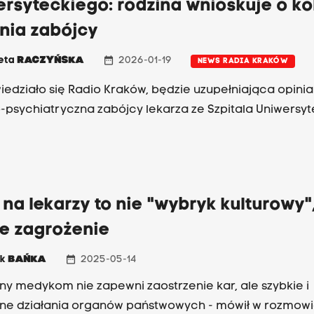
rsyteckiego: rodzina wnioskuje o ko
nia zabójcy
date_range
ieta
RACZYŃSKA
2026-01-19
NEWS RADIA KRAKÓW
iedziało się Radio Kraków, będzie uzupełniająca opinia
psychiatryczna zabójcy lekarza ze Szpitala Uniwersyt
 na lekarzy to nie "wybryk kulturowy"
ne zagrożenie
date_range
ek
BAŃKA
2025-05-14
ny medykom nie zapewni zaostrzenie kar, ale szybkie i
ne działania organów państwowych - mówił w rozmowi