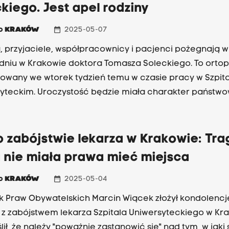
kiego. Jest apel rodziny
date_range
io
KRAKÓW
2025-05-07
, przyjaciele, współpracownicy i pacjenci pożegnają w
dniu w Krakowie doktora Tomasza Soleckiego. To orto
wany we wtorek tydzień temu w czasie pracy w Szpita
yteckim. Uroczystość będzie miała charakter państwo
rodzina zaapelowała w oświadczeniu o uszanowanie
ego charakteru uroczystości i brak udziału mediów.
 zabójstwie lekarza w Krakowie: Tra
 nie miała prawa mieć miejsca
date_range
io
KRAKÓW
2025-05-04
k Praw Obywatelskich Marcin Wiącek złożył kondolencj
 z zabójstwem lekarza Szpitala Uniwersyteckiego w Kra
lił, że należy "poważnie zastanowić się" nad tym, w jaki