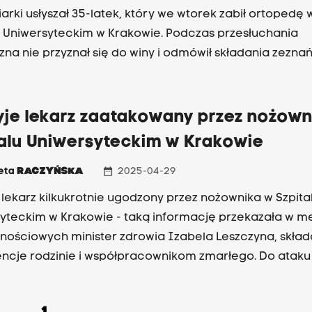
iarki usłyszał 35-latek, który we wtorek zabił ortopedę 
u Uniwersyteckim w Krakowie. Podczas przesłuchania
na nie przyznał się do winy i odmówił składania zeznań
 prokuratury, sąd zdecydował, że 35-latek trafi na 3 m
ztu. Grozi mu dożywocie. O godzinie 10:30 w Szpitalu
yteckim odbyła się minuta ciszy, aby upamiętnić
żyje lekarz zaatakowany przez nożow
owanego ortopedę.
talu Uniwersyteckim w Krakowie
date_range
ieta
RACZYŃSKA
2025-04-29
e lekarz kilkukrotnie ugodzony przez nożownika w Szpita
yteckim w Krakowie - taką informację przekazała w m
nościowych minister zdrowia Izabela Leszczyna, skład
je rodzinie i współpracownikom zmarłego. Do ataku doszło
ołudniem w przychodni ortopedycznej. 35-letni mieszk
 jędrzejowskiego wtargnął do gabinetu 40-letniego lek
1