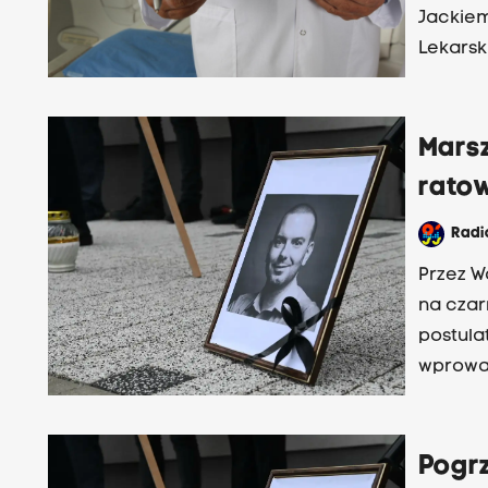
Jackiem
Lekarski
zagroże
Marsz
rato
Rad
Przez W
na czar
postula
wprowad
gróźb 
Pogr