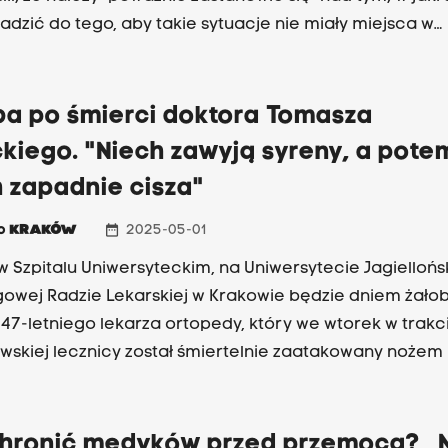
dzić do tego, aby takie sytuacje nie miały miejsca w
ści.
ba po śmierci doktora Tomasza
kiego. "Niech zawyją syreny, a pote
 zapadnie cisza"
date_range
io
KRAKÓW
2025-05-01
w Szpitalu Uniwersyteckim, na Uniwersytecie Jagiellońs
owej Radzie Lekarskiej w Krakowie będzie dniem żało
 47-letniego lekarza ortopedy, który we wtorek w trakc
wskiej lecznicy został śmiertelnie zaatakowany nożem
a.
chronić medyków przed przemocą? „