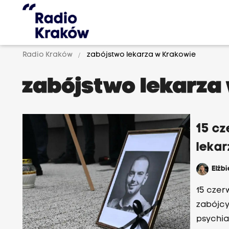
Radio Kraków
zabójstwo lekarza w Krakowie
zabójstwo lekarza
15 cz
lekar
Elżb
15 czer
zabójcy
psychia