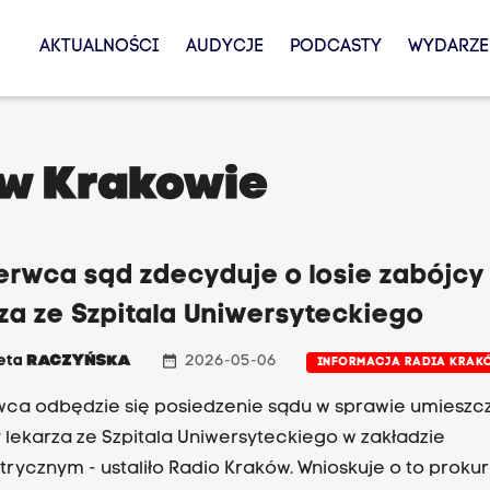
AKTUALNOŚCI
AUDYCJE
PODCASTY
WYDARZE
 w Krakowie
erwca sąd zdecyduje o losie zabójcy
za ze Szpitala Uniwersyteckiego
date_range
ieta
RACZYŃSKA
2026-05-06
INFORMACJA RADIA KRAK
wca odbędzie się posiedzenie sądu w sprawie umieszc
 lekarza ze Szpitala Uniwersyteckiego w zakładzie
trycznym - ustaliło Radio Kraków. Wnioskuje o to prokur