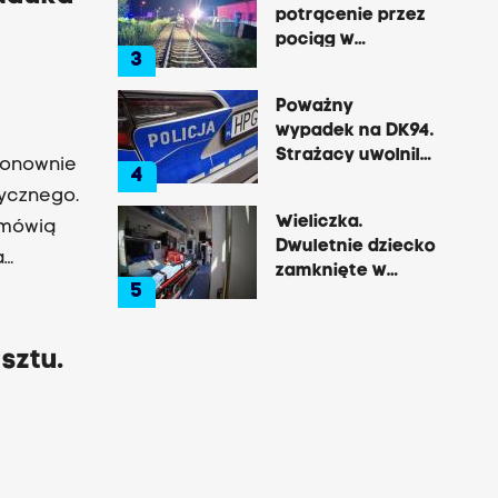
potrącenie przez
pociąg w
3
Rzozowie.
Utrudnienia na
Poważny
trasie do Krakowa
wypadek na DK94.
Strażacy uwolnili
ponownie
4
zakleszczonego
ycznego.
kierowcę
Wieliczka.
 mówią
Dwuletnie dziecko
a
zamknięte w
margines
5
nagrzanym aucie,
matka była na
zakupach
sztu.