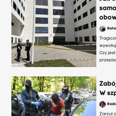
samo
obow
Rafa
Tragicz
wywołuj
Czy jes
przepis
Collegi
– to co
Zabój
W szp
Rad
Zarzut 