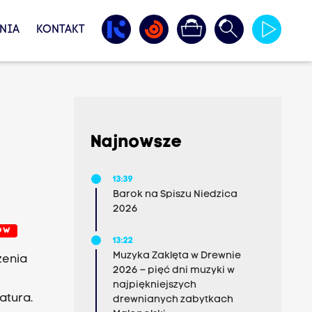
NIA
KONTAKT
Najnowsze
13:39
Barok na Spiszu Niedzica
2026
ÓW
13:22
Muzyka Zaklęta w Drewnie
zenia
2026 – pięć dni muzyki w
najpiękniejszych
atura.
drewnianych zabytkach