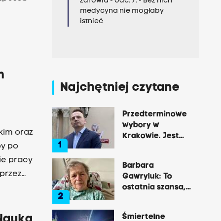
zdrowia - odc. 7. - Bez nich
medycyna nie mogłaby
istnieć
m
Najchętniej czytane
Przedterminowe
wybory w
kim oraz
Krakowie. Jest
1
by po
decyzja Łukasza
Gibały
ie pracy
Barbara
 przez
Gawryluk: To
ostatnia szansa,
2
by opowiedzieć o
tej okrutnej
Śmiertelne
Nauka
chorobie