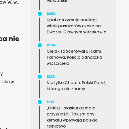
Małopolski
ław W. w
karżenia
12:52
ym.
Upał zatrzymuje pociągi.
Wielu pasażerów czeka na
Dworcu Głównym w Krakowie
ca nie
12:34
Cielak spacerował ulicami
Tarnowa. Policja odnalazła
właściciela
cy
12:33
Kraków.
Nie tylko Chopin. Polski Paryż,
którego nie znamy
11:42
„Orkisz i płaskurka mają
przyszłość”. Tak zmiany
klimatu wpływają polskie
rolnictwo