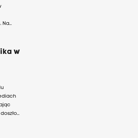
w
. Na
iesiące
nika w
lu
ediach
ając
aniec
arza,