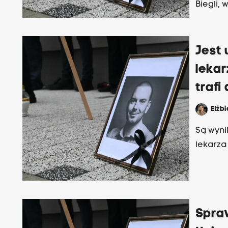
Biegli,
chwili 
w tej s
Jest 
lekar
trafi
Elżb
Są wyni
lekarza
Spraw