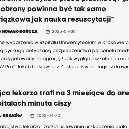
obrony powinna być tak samo
iązkowa jak nauka resuscytacji”
date_range
ł
NOWAK-BOŃCZA
2025-04-30
ne wydarzenia w Szpitalu Uniwersyteckim w Krakowie 
ą dyskusję dotyczącą bezpieczeństwa personelu med
t przygotowany na agresję? Jak wygląda szkolenie i co
y? Prof. Jakub Lickiewicz z Zakładu Psychologii i Zdrowi
um Medicum podkreśla: agresja wobec lekarzy to nie 
dzienność.
ca lekarza trafi na 3 miesiące do are
italach minuta ciszy
date_range
io
KRAKÓW
2025-04-30
zabójstwa lekarza i zarzut usiłowania uszkodzenia ciała