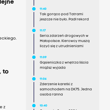
lejne
11:40
Tak gorąco pod Tatrami
jeszcze nie było. Padł rekord
11:17
Seria zdarzeń drogowych w
eckiego.
Małopolsce. Kierowcy muszą
liczyć się z utrudnieniami
11:09
Gąsieniczka z wnętrza liścia
miąższ wyjada
, to
11:06
Zderzenie karetki z
samochodem na DK75. Jedna
osoba ranna
10:40
e z