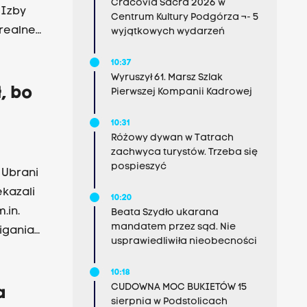
Cracovia Sacra 2026 w
 Izby
Centrum Kultury Podgórza ¬- 5
 realne
wyjątkowych wydarzeń
10:37
Wyruszył 61. Marsz Szlak
, bo
Pierwszej Kompanii Kadrowej
10:31
Różowy dywan w Tatrach
zachwyca turystów. Trzeba się
pospieszyć
 Ubrani
ekazali
10:20
.in.
Beata Szydło ukarana
mandatem przez sąd. Nie
igania
usprawiedliwiła nieobecności
10:18
CUDOWNA MOC BUKIETÓW 15
a
sierpnia w Podstolicach