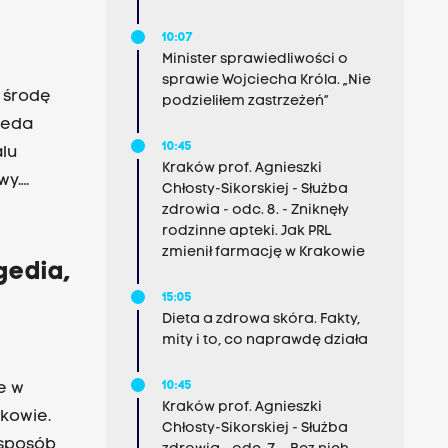
10:07
Minister sprawiedliwości o
sprawie Wojciecha Króla. „Nie
 środę
podzieliłem zastrzeżeń”
peda
10:45
lu
Kraków prof. Agnieszki
wy.
Chłosty-Sikorskiej - Służba
zdrowia - odc. 8. - Zniknęły
rodzinne apteki. Jak PRL
zmienił farmację w Krakowie
gedia,
15:05
Dieta a zdrowa skóra. Fakty,
mity i to, co naprawdę działa
10:45
e w
Kraków prof. Agnieszki
kowie.
Chłosty-Sikorskiej - Służba
 sposób