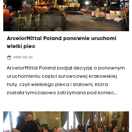
ArcelorMittal Poland ponownie uruchomi
wielki piec
date_range
2020-02-03
ArcelorMittal Poland podjął decyzję o ponownym
uruchomieniu części surowcowej krakowskiej
huty, czyli wielkiego pieca i stalowni, która
została tymczasowo zatrzymana pod koniec
listopada 2019 r. Według zapowiedzi spółki
powinno to nastąpić w połowie marca br.