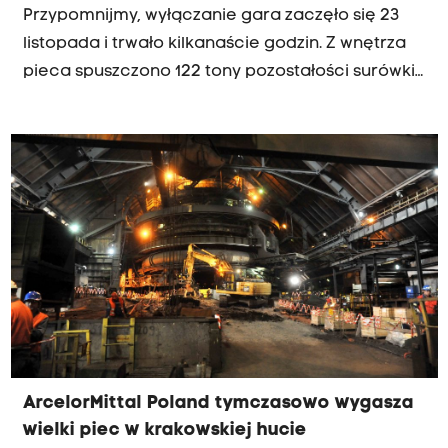
Przypomnijmy, wyłączanie gara zaczęło się 23
listopada i trwało kilkanaście godzin. Z wnętrza
pieca spuszczono 122 tony pozostałości surówki i
żużla.
ArcelorMittal Poland tymczasowo wygasza
wielki piec w krakowskiej hucie