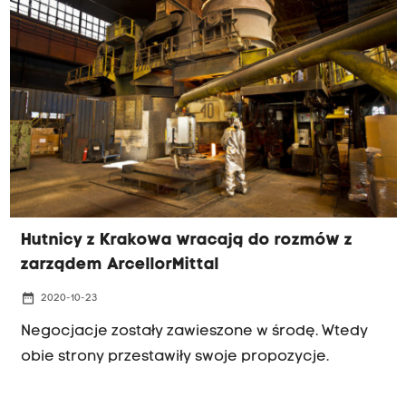
650 osób.
Hutnicy z Krakowa wracają do rozmów z
zarządem ArcellorMittal
date_range
2020-10-23
Negocjacje zostały zawieszone w środę. Wtedy
obie strony przestawiły swoje propozycje.