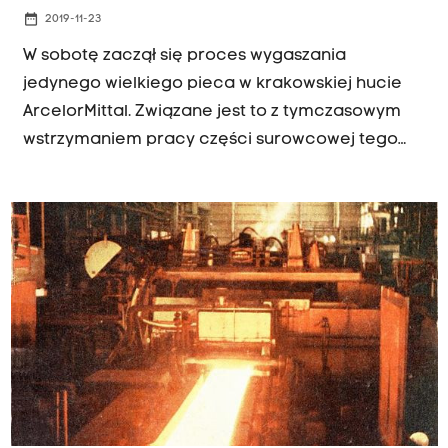
date_range
2019-11-23
W sobotę zaczął się proces wygaszania
jedynego wielkiego pieca w krakowskiej hucie
ArcelorMittal. Związane jest to z tymczasowym
wstrzymaniem pracy części surowcowej tego
zakładu, czyli wielkiego pieca i stalowni.
Przeciwko temu protestują hutniczy związkowcy.