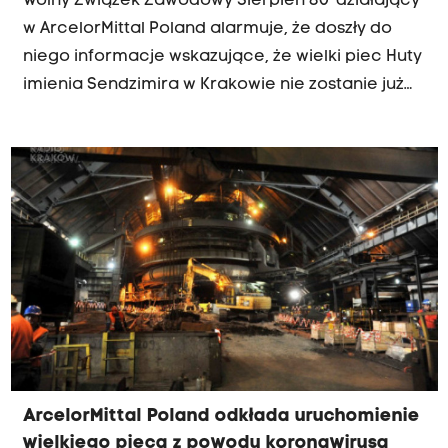
Wolny Związek Zawodowy Sierpień 80' działający
w ArcelorMittal Poland alarmuje, że doszły do
niego informacje wskazujące, że wielki piec Huty
imienia Sendzimira w Krakowie nie zostanie już
uruchomiony. Jak piszą związkowcy w wydanym
oświadczeniu, brak wznowienia działania
wielkiego pieca i stalowni w hucie w Krakowie
oznacza wprost likwidację całego zakładu. Z tym
z kolei wiąże się utrata tysięcy miejsc pracy w
samej hucie, jak i w spółkach zależnych oraz
kooperujących, a także gigantyczny problem
społeczny dla miasta Krakowa.
ArcelorMittal Poland odkłada uruchomienie
wielkiego pieca z powodu koronawirusa