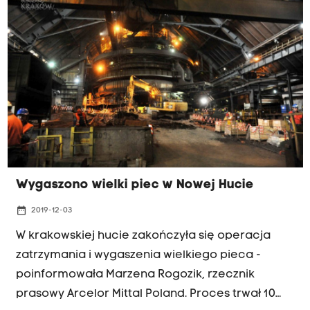
wszystkich opcji politycznych uczestniczyli w
spotkaniu zorganizowanym w formule okrągłego
stołu, na temat przyszłości huty ArcelorMittal w
Krakowie. Rozmowy odbywały się w krakowskim
magistracie. Chodzi o wygaszenie wielkiego
pieca, który nie pracuje od początku grudnia.
Wygaszono wielki piec w Nowej Hucie
date_range
2019-12-03
W krakowskiej hucie zakończyła się operacja
zatrzymania i wygaszenia wielkiego pieca -
poinformowała Marzena Rogozik, rzecznik
prasowy Arcelor Mittal Poland. Proces trwał 10