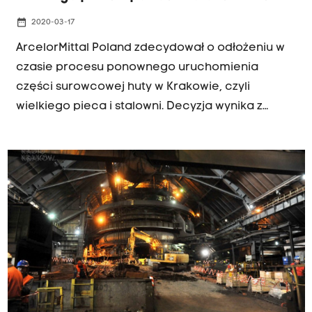
date_range
2020-03-17
ArcelorMittal Poland zdecydował o odłożeniu w
czasie procesu ponownego uruchomienia
części surowcowej huty w Krakowie, czyli
wielkiego pieca i stalowni. Decyzja wynika z
niepewności związanej z rozprzestrzenianiem się
w Europie wirusa COVID-19. Część surowcowa
krakowskiej huty została tymczasowo
zatrzymana pod koniec listopada 2019 r. Na
początku lutego AMP poinformował, że podjął
decyzję o ponownym jej uruchomieniu, co miało
nastąpić w tym miesiącu.