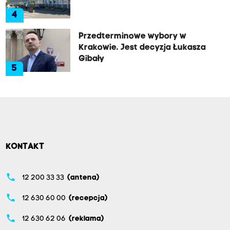
4
Przedterminowe wybory w
Krakowie. Jest decyzja Łukasza
Gibały
5
KONTAKT
phone
12 200 33 33
(antena)
phone
12 630 60 00
(recepcja)
phone
12 630 62 06
(reklama)