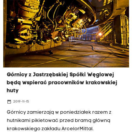
Górnicy z Jastrzębskiej Spółki Węglowej
będą wspierać pracowników krakowskiej
huty
date_range
2019-11-15
Górnicy zamierzają w poniedziałek razem z
hutnikami pikietować przed bramą główną
krakowskiego zakładu ArcelorMittal.