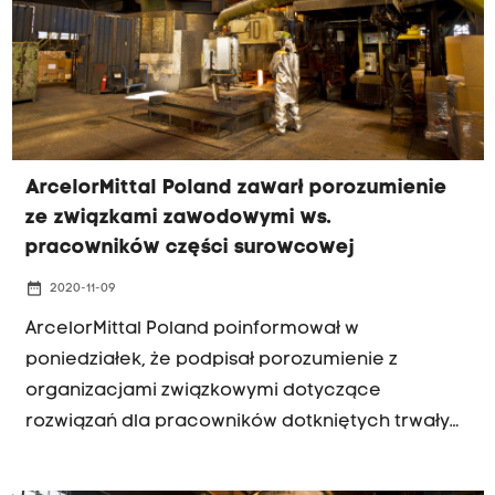
ArcelorMittal Poland zawarł porozumienie
ze związkami zawodowymi ws.
pracowników części surowcowej
date_range
2020-11-09
ArcelorMittal Poland poinformował w
poniedziałek, że podpisał porozumienie z
organizacjami związkowymi dotyczące
rozwiązań dla pracowników dotkniętych trwałym
zamknięciem części surowcowej huty w
Krakowie. Zamknięcie dotknęło bezpośrednio