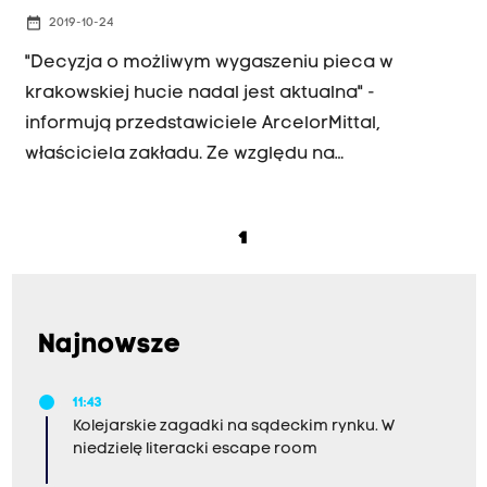
date_range
2019-10-24
"Decyzja o możliwym wygaszeniu pieca w
krakowskiej hucie nadal jest aktualna" -
informują przedstawiciele ArcelorMittal,
właściciela zakładu. Ze względu na
pogarszającą się sytuację na rynku stali, huta
obniżyła już znacząco swoją produkcję. Na razie
1
jednak nie ma groźby całkowitego wstrzymania
prac. Tymczasem pracownicy nie chcą już trwać
w niepewności co do swojego zatrudnienia.
Najnowsze
11:43
Kolejarskie zagadki na sądeckim rynku. W
niedzielę literacki escape room