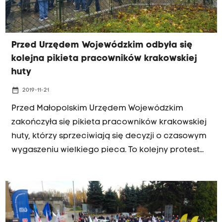
Przed Urzędem Wojewódzkim odbyła się
kolejna pikieta pracowników krakowskiej
huty
date_range
2019-11-21
Przed Małopolskim Urzędem Wojewódzkim
zakończyła się pikieta pracowników krakowskiej
huty, którzy sprzeciwiają się decyzji o czasowym
wygaszeniu wielkiego pieca. To kolejny protest
związkowców, którzy tym razem chcą, aby
wojewoda przekazał premierowi Mateuszowi
Morawieckiemu przygotowaną przez nich
petycję.