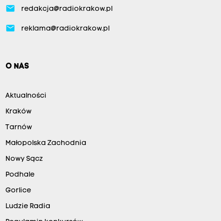
email
redakcja@radiokrakow.pl
email
reklama@radiokrakow.pl
O NAS
Aktualności
Kraków
Tarnów
Małopolska Zachodnia
Nowy Sącz
Podhale
Gorlice
Ludzie Radia