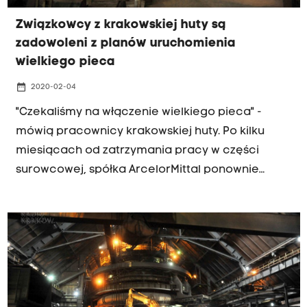
Związkowcy z krakowskiej huty są
zadowoleni z planów uruchomienia
wielkiego pieca
date_range
2020-02-04
"Czekaliśmy na włączenie wielkiego pieca" -
mówią pracownicy krakowskiej huty. Po kilku
miesiącach od zatrzymania pracy w części
surowcowej, spółka ArcelorMittal ponownie
uruchamia produkcję. W tym czasie część
hutników przebywała na częściowo płatnych
urlopach, pozostali zostali oddelegowani do
pracy w zakładzie w Dąbrowie Górniczej.