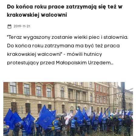
Do końca roku prace zatrzymają się też w
krakowskiej walcowni
date_range
2019-11-21
"Teraz wygaszony zostanie wielki piec i stalownia.
Do końca roku zatrzymana ma być też praca
krakowskiej walcowni" - mówili hutnicy
protestujący przed Małopolskim Urzędem
Wojewódzkim. Podczas pikiety przekazali
wojewodzie Piotrowi Ćwikowi petycję do rządu z
prośbą o podjęcie działań i rozmowy z władzami
spółki ArcelorMittal. Podkreślali, że zamykanie
kolejnych linii produkcyjnych doprowadzi do
ostatecznej likwidacji hutnictwa w Krakowie.