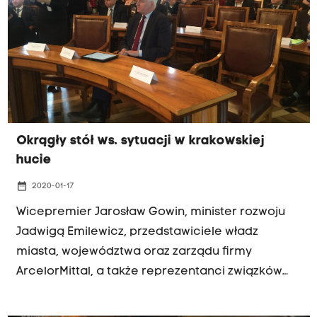
Okrągły stół ws. sytuacji w krakowskiej
hucie
date_range
2020-01-17
Wicepremier Jarosław Gowin, minister rozwoju
Jadwigą Emilewicz, przedstawiciele władz
miasta, województwa oraz zarządu firmy
ArcelorMittal, a także reprezentanci związków
zawodowych oraz firm współpracujących z
kombinatem, małopolscy parlamentarzyści