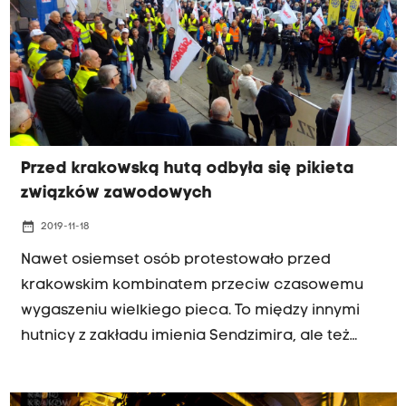
Przed krakowską hutą odbyła się pikieta
związków zawodowych
date_range
2019-11-18
Nawet osiemset osób protestowało przed
krakowskim kombinatem przeciw czasowemu
wygaszeniu wielkiego pieca. To między innymi
hutnicy z zakładu imienia Sendzimira, ale też
górnicy, którzy przyjechali specjalnie ze Śląska.
"To dopiero początek" zapowiadają strajkujący.