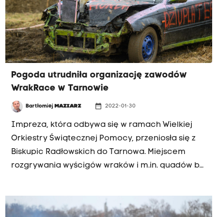
Pogoda utrudniła organizację zawodów
WrakRace w Tarnowie
date_range
Bartłomiej
MAZIARZ
2022-01-30
Impreza, która odbywa się w ramach Wielkiej
Orkiestry Świątecznej Pomocy, przeniosła się z
Biskupic Radłowskich do Tarnowa. Miejscem
rozgrywania wyścigów wraków i m.in. quadów był
teren przy ulicy Dojazd niedaleko Tuchowskiej.
Część zaplanowanych wydarzeń popsuł jednak
grząski grunt - przyznaje Kazimierz Rędzina