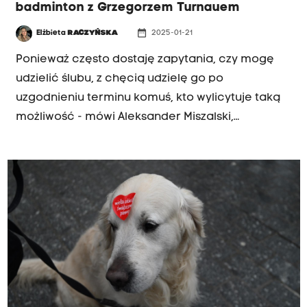
badminton z Grzegorzem Turnauem
date_range
Elżbieta
RACZYŃSKA
2025-01-21
Ponieważ często dostaję zapytania, czy mogę
udzielić ślubu, z chęcią udzielę go po
uzgodnieniu terminu komuś, kto wylicytuje taką
możliwość - mówi Aleksander Miszalski,
prezydent Krakowa. Ślub będzie jedną z atrakcji,
która trafi na aukcję w ramach 33. finału Wielkiej
Orkiestry Świątecznej Pomocy.