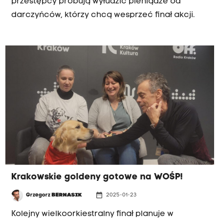
przestępcy próbują wyłudzić pieniądze od
darczyńców, którzy chcą wesprzeć finał akcji.
Krakowskie goldeny gotowe na WOŚP!
date_range
Grzegorz
BERNASIK
2025-01-23
Kolejny wielkoorkiestralny finał planuje w