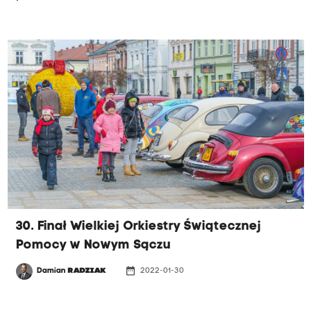
30. Finał Wielkiej Orkiestry Świątecznej
Pomocy w Nowym Sączu
date_range
Damian
RADZIAK
2022-01-30