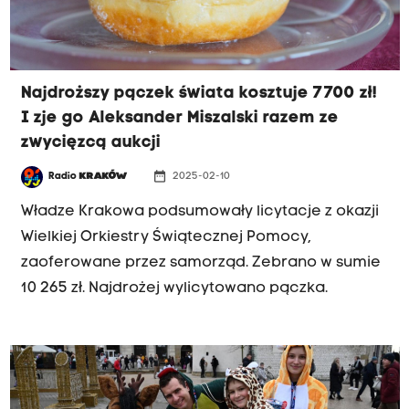
Najdroższy pączek świata kosztuje 7700 zł!
I zje go Aleksander Miszalski razem ze
zwycięzcą aukcji
date_range
Radio
KRAKÓW
2025-02-10
Władze Krakowa podsumowały licytacje z okazji
Wielkiej Orkiestry Świątecznej Pomocy,
zaoferowane przez samorząd. Zebrano w sumie
10 265 zł. Najdrożej wylicytowano pączka.