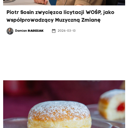
Piotr Sosin zwycięzca licytacji WOŚP, jako
współprowadzący Muzyczną Zmianę
date_range
Damian
RADZIAK
2026-03-13