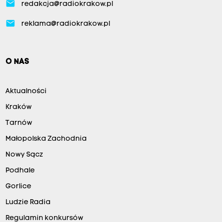
email
redakcja@radiokrakow.pl
email
reklama@radiokrakow.pl
O NAS
Aktualności
Kraków
Tarnów
Małopolska Zachodnia
Nowy Sącz
Podhale
Gorlice
Ludzie Radia
Regulamin konkursów