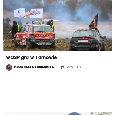
prezes Polskiego Stowarzyszenia Sportowego.
WOŚP gra w Tarnowie
date_range
Jowita
GAŁKA-KUCHARSKA
2022-01-30