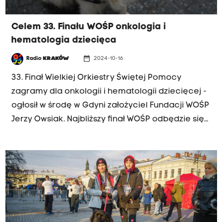
Celem 33. Finału WOŚP onkologia i
hematologia dziecięca
date_range
Radio
KRAKÓW
2024-10-16
33. Finał Wielkiej Orkiestry Świętej Pomocy
zagramy dla onkologii i hematologii dziecięcej -
ogłosił w środę w Gdyni założyciel Fundacji WOŚP
Jerzy Owsiak. Najbliższy finał WOŚP odbędzie się
26 stycznia 2025 r. Jego motyw przewodni to
bezpieczeństwo i zdrowie dzieci.