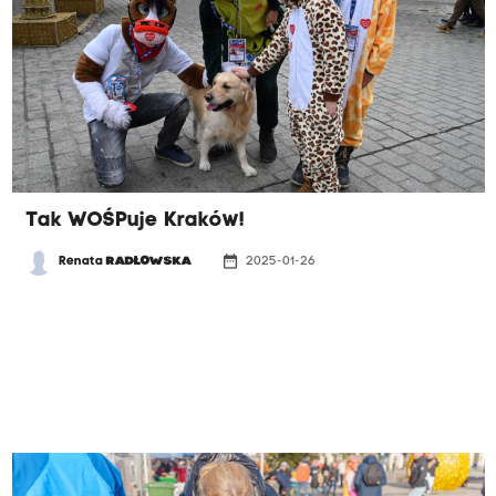
Tak WOŚPuje Kraków!
date_range
Renata
RADŁOWSKA
2025-01-26