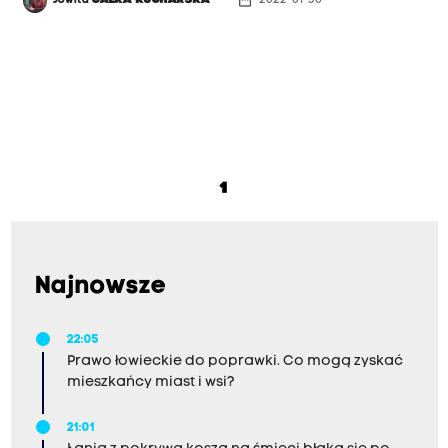
date_range
Jowita
GAŁKA-KUCHARSKA
2022-01-30
1
Najnowsze
22:05
Prawo łowieckie do poprawki. Co mogą zyskać
mieszkańcy miast i wsi?
21:01