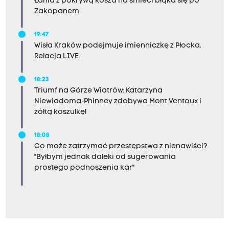
Łania z pokrywą kosza na śmieci błąka się po
Zakopanem
19:47
Wisła Kraków podejmuje imienniczkę z Płocka.
Relacja LIVE
18:23
Triumf na Górze Wiatrów: Katarzyna
Niewiadoma-Phinney zdobywa Mont Ventoux i
żółtą koszulkę!
18:08
Co może zatrzymać przestępstwa z nienawiści?
"Byłbym jednak daleki od sugerowania
prostego podnoszenia kar"