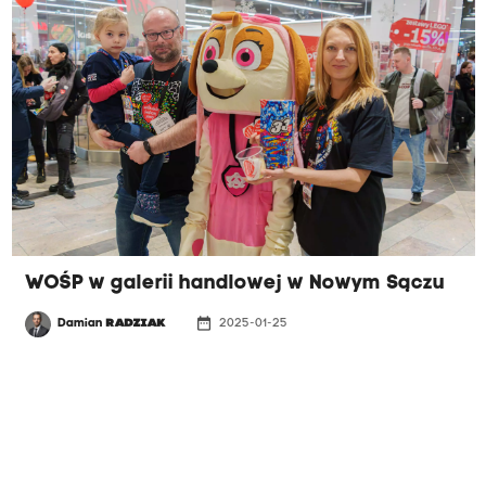
WOŚP w galerii handlowej w Nowym Sączu
date_range
Damian
RADZIAK
2025-01-25