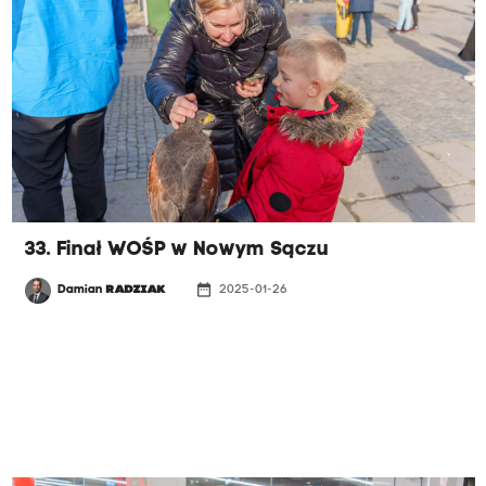
33. Finał WOŚP w Nowym Sączu
date_range
Damian
RADZIAK
2025-01-26