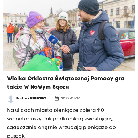
Wielka Orkiestra Świątecznej Pomocy gra
także w Nowym Sączu
date_range
Bartosz
NIEMIEC
2022-01-30
Na ulicach miasta pieniądze zbiera 110
wolontariuszy. Jak podkreślają kwestujący,
sądeczanie chętnie wrzucają pieniądze do
puszek: