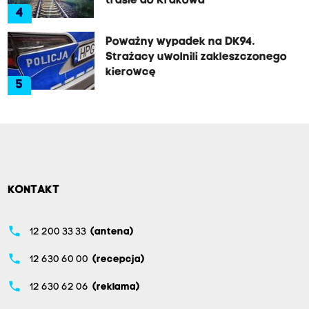
trasie do Krakowa
4
Poważny wypadek na DK94.
Strażacy uwolnili zakleszczonego
kierowcę
5
KONTAKT
phone
12 200 33 33
(antena)
phone
12 630 60 00
(recepcja)
phone
12 630 62 06
(reklama)