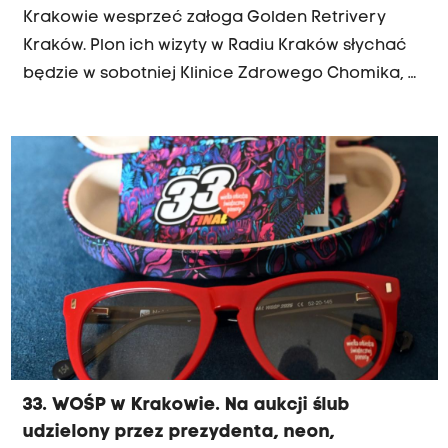
Krakowie wesprzeć załoga Golden Retrivery
Kraków. Plon ich wizyty w Radiu Kraków słychać
będzie w sobotniej Klinice Zdrowego Chomika, a
w niedzielne przedpołudnie na rynku w naszym
mieście będzie można zobaczyć nawet 60
goldenów. Gości podejmował Grzegorz Bernasik.
33. WOŚP w Krakowie. Na aukcji ślub
udzielony przez prezydenta, neon,