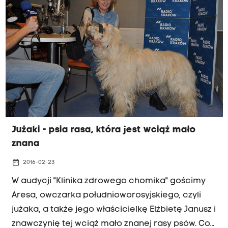
Jużaki - psia rasa, która jest wciąż mało
znana
date_range
2016-02-23
W audycji "Klinika zdrowego chomika" gościmy
Aresa, owczarka południoworosyjskiego, czyli
jużaka, a także jego właścicielkę Elżbietę Janusz i
znawczynię tej wciąż mało znanej rasy psów. Co