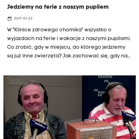
Jedziemy na ferie z naszym pupilem
date_range
2017-01-23
W "Klinice zdrowego chomika" wszystko o
wyjazdach na ferie i wakacje z naszymi pupilami.
Co zrobić, gdy w miejscu, do którego jedziemy
są już inne zwierzęta? Jak zachować się, gdy na
spacerze z psem w lesie spotkamy... stado
dzików? Gdzie i w jaki sposób wyrabiamy
paszport dla naszego psa lub kota? O tym w
sobotniej audycji Radia Kraków rozmawiają
Justyna Kasińska, Grzegorz Bernasik, Wojciech
Kujawski i Andrzej Jaworski. Nie zabrakło też wielu
opowieści słuchaczy Radia Kraków. Posłuchajcie: