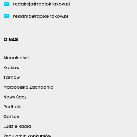
email
redakcja@radiokrakow.pl
email
reklama@radiokrakow.pl
O NAS
Aktualności
Kraków
Tarnów
Małopolska Zachodnia
Nowy Sącz
Podhale
Gorlice
Ludzie Radia
Regulamin konkursów