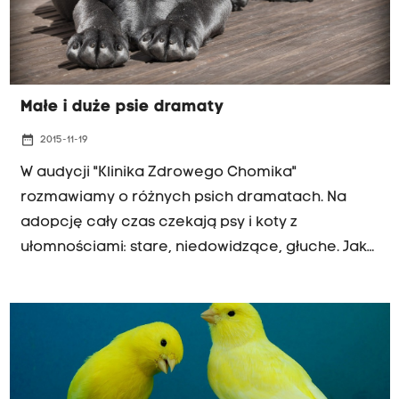
Małe i duże psie dramaty
date_range
2015-11-19
W audycji "Klinika Zdrowego Chomika"
rozmawiamy o różnych psich dramatach. Na
adopcję cały czas czekają psy i koty z
ułomnościami: stare, niedowidzące, głuche. Jak
się okazuje, takie zwierzęta bardzo dobrze radzą
sobie ze swoją niepełnosprawnością. Radzą
sobie tak dobrze, że na pierwszy rzut oka nie
widać, że zwierzak ma jakąś dysfunkcję.