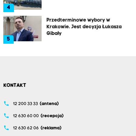
4
Przedterminowe wybory w
Krakowie. Jest decyzja Łukasza
Gibały
5
KONTAKT
phone
12 200 33 33
(antena)
phone
12 630 60 00
(recepcja)
phone
12 630 62 06
(reklama)