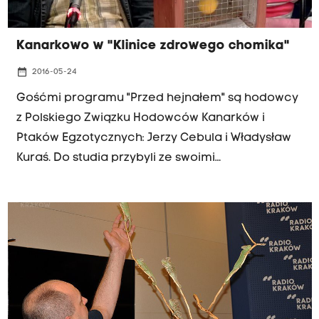
Kanarkowo w "Klinice zdrowego chomika"
date_range
2016-05-24
Gośćmi programu "Przed hejnałem" są hodowcy
z Polskiego Związku Hodowców Kanarków i
Ptaków Egzotycznych: Jerzy Cebula i Władysław
Kuraś. Do studia przybyli ze swoimi
podopiecznymi i opowiedzieli co nieco o tych
niezwykłych zwierzętach. Posłuchaj: