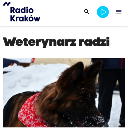
search
menu
Weterynarz radzi