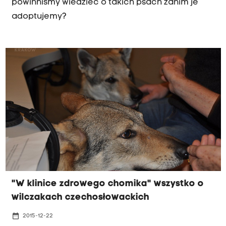
powinniśmy wiedzieć o takich psach zanim je
adoptujemy?
"W klinice zdrowego chomika" wszystko o
wilczakach czechosłowackich
date_range
2015-12-22