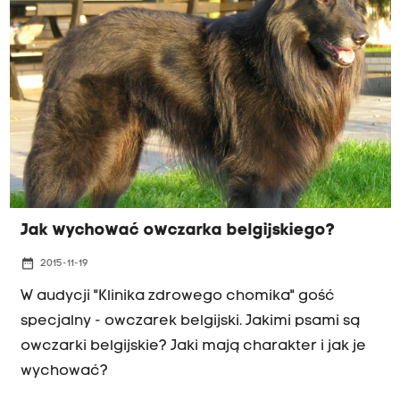
Jak wychować owczarka belgijskiego?
date_range
2015-11-19
W audycji "Klinika zdrowego chomika" gość
specjalny - owczarek belgijski. Jakimi psami są
owczarki belgijskie? Jaki mają charakter i jak je
wychować?