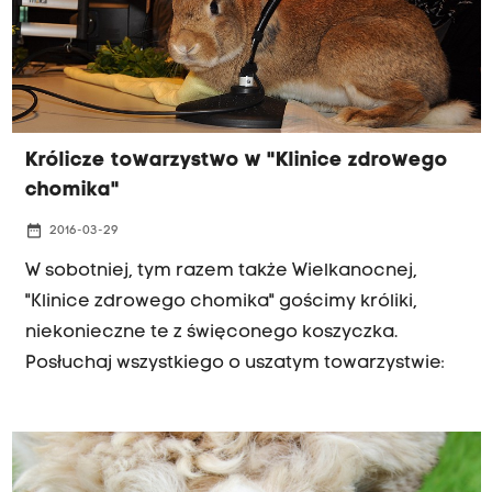
Królicze towarzystwo w "Klinice zdrowego
chomika"
date_range
2016-03-29
W sobotniej, tym razem także Wielkanocnej,
"Klinice zdrowego chomika" gościmy króliki,
niekonieczne te z święconego koszyczka.
Posłuchaj wszystkiego o uszatym towarzystwie: