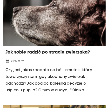
Jak sobie radzić po stracie zwierzaka?
date_range
2015-11-19
Czy jest jakaś recepta na ból i smutek, który
towarzyszy nam, gdy ukochany zwierzak
odchodzi? Jak podjąć bolesną decyzję o
uśpieniu pupila? O tym w audycji "Klinika
zdrowego chomika".