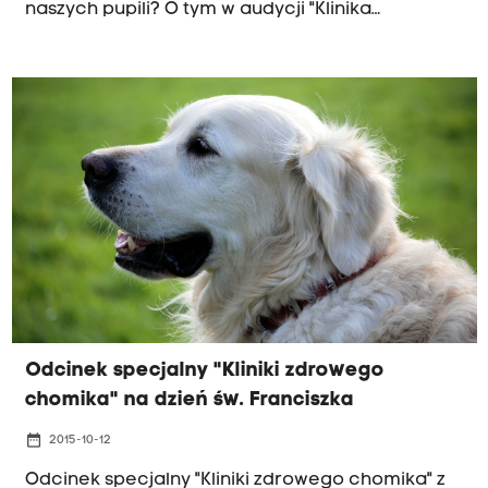
naszych pupili? O tym w audycji "Klinika
zdrowego chomika".
Odcinek specjalny "Kliniki zdrowego
chomika" na dzień św. Franciszka
date_range
2015-10-12
Odcinek specjalny "Kliniki zdrowego chomika" z