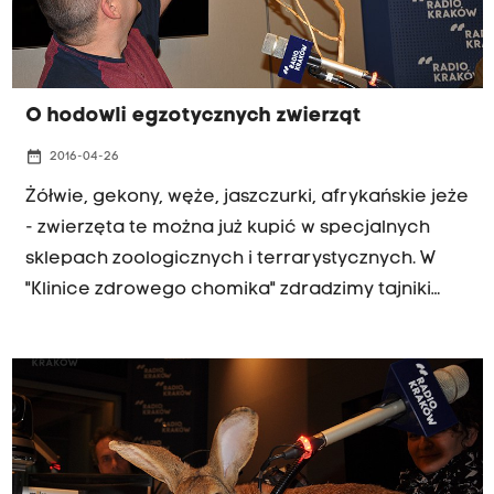
O hodowli egzotycznych zwierząt
date_range
2016-04-26
Żółwie, gekony, węże, jaszczurki, afrykańskie jeże
- zwierzęta te można już kupić w specjalnych
sklepach zoologicznych i terrarystycznych. W
"Klinice zdrowego chomika" zdradzimy tajniki
hodowli egzotycznych zwierzaków. Posłuchaj: