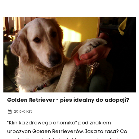
powinniśmy wiedzieć o jużakach, zanim
zdecydujemy się na kupno lub adopcję?
Posłuchajcie o tych kudłatych, 46 kilogramach
żywego szczęścia.
Golden Retriever - pies idealny do adopcji?
date_range
2016-01-25
"Klinika zdrowego chomika" pod znakiem
uroczych Golden Retrieverów. Jaka to rasa? Co