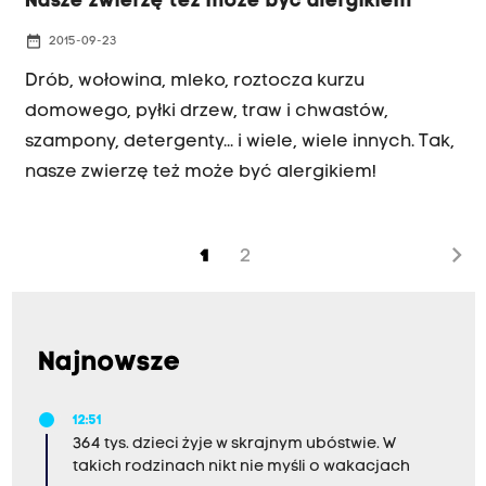
Nasze zwierzę też może być alergikiem
date_range
2015-09-23
Drób, wołowina, mleko, roztocza kurzu
domowego, pyłki drzew, traw i chwastów,
szampony, detergenty... i wiele, wiele innych. Tak,
nasze zwierzę też może być alergikiem!
chevron_right
1
2
Najnowsze
12:51
364 tys. dzieci żyje w skrajnym ubóstwie. W
takich rodzinach nikt nie myśli o wakacjach