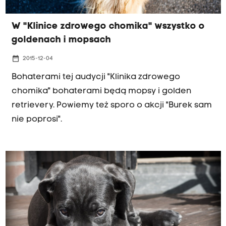
W "Klinice zdrowego chomika" wszystko o
goldenach i mopsach
date_range
2015-12-04
Bohaterami tej audycji "Klinika zdrowego
chomika" bohaterami będą mopsy i golden
retrievery. Powiemy też sporo o akcji "Burek sam
nie poprosi".