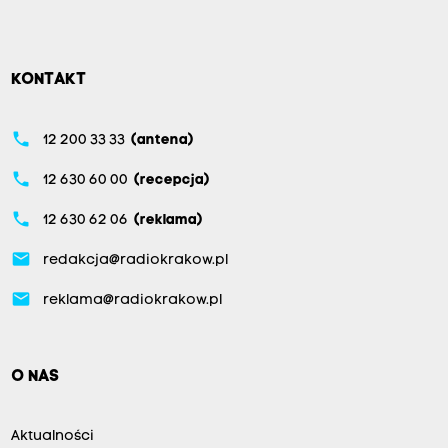
KONTAKT
phone
12 200 33 33
(antena)
phone
12 630 60 00
(recepcja)
phone
12 630 62 06
(reklama)
email
redakcja@radiokrakow.pl
email
reklama@radiokrakow.pl
O NAS
Aktualności