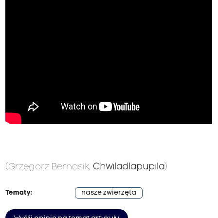
(Grzegorz Bernasik,
Chwiladlapupila
)
Tematy:
nasze zwierzęta