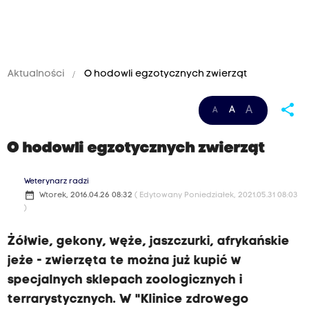
Aktualności
O hodowli egzotycznych zwierząt
share
A
A
A
O hodowli egzotycznych zwierząt
Weterynarz radzi
date_range
Wtorek, 2016.04.26 08:32
( Edytowany Poniedziałek, 2021.05.31 08:03
)
Żółwie, gekony, węże, jaszczurki, afrykańskie
jeże - zwierzęta te można już kupić w
specjalnych sklepach zoologicznych i
terrarystycznych. W "Klinice zdrowego