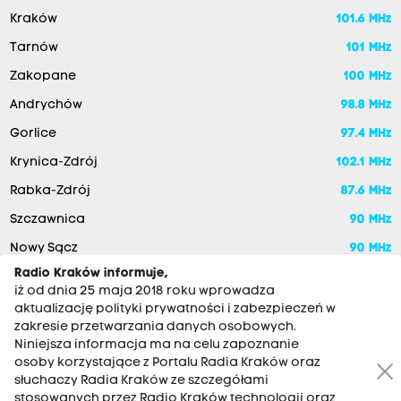
Kraków
101.6 MHz
Tarnów
101 MHz
Zakopane
100 MHz
Andrychów
98.8 MHz
Gorlice
97.4 MHz
Krynica-Zdrój
102.1 MHz
Rabka-Zdrój
87.6 MHz
Szczawnica
90 MHz
Nowy Sącz
90 MHz
Radio Kraków informuje,
iż od dnia 25 maja 2018 roku wprowadza
aktualizację polityki prywatności i zabezpieczeń w
zakresie przetwarzania danych osobowych.
Niniejsza informacja ma na celu zapoznanie
osoby korzystające z Portalu Radia Kraków oraz
słuchaczy Radia Kraków ze szczegółami
stosowanych przez Radio Kraków technologii oraz