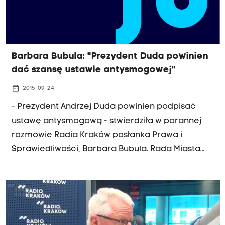
Barbara Bubula: "Prezydent Duda powinien
dać szansę ustawie antysmogowej"
date_range
2015-09-24
- Prezydent Andrzej Duda powinien podpisać
ustawę antysmogową - stwierdziła w porannej
rozmowie Radia Kraków posłanka Prawa i
Sprawiedliwości, Barbara Bubula. Rada Miasta
przyjęła rezolucję, w której także apeluje do
prezydenta o podpisanie tej ustawy. Od głosu
wstrzymał się klub PiS. W piątek z Andrzejem
Dudą mają się z nim spotkać krakowscy
aktywiści z Polskiego Alarmu Smogowego,