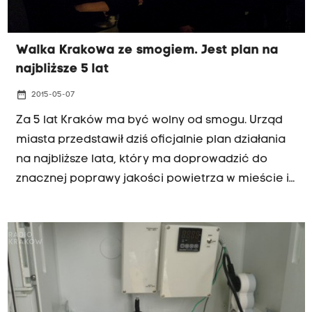
Walka Krakowa ze smogiem. Jest plan na
najbliższe 5 lat
date_range
2015-05-07
Za 5 lat Kraków ma być wolny od smogu. Urząd
miasta przedstawił dziś oficjalnie plan działania
na najbliższe lata, który ma doprowadzić do
znacznej poprawy jakości powietrza w mieście i
zdjąć etykietkę Krakowa jako jednego z
najbardziej zanieczyszczonych miast w Europie.
Wachlarz rozwiązań jest całkiem spory,
począwszy od dalszych dopłat do wymiany
pieców, a skończywszy na... częstszym myciu ulic.