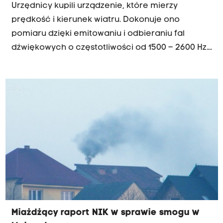
Urzędnicy kupili urządzenie, które mierzy
prędkość i kierunek wiatru. Dokonuje ono
pomiaru dzięki emitowaniu i odbieraniu fal
dźwiękowych o częstotliwości od 1500 – 2600 Hz.
Pomiary rozpoczęto przy ul. Gronostajowej 7
gdzie zlokalizowany jest ogródek
meteorologiczny Zakładu Klimatologii Instytutu
Geografii i Gospodarki Przestrzennej
Uniwersytetu Jagiellońskiego. Potem pomiary
będą realizowane w różnych punktach na
terenie Krakowa. Całość pomiarów ma
doprowadzić do zmniejszenia problemu smogu
w mieście.
Miażdżący raport NIK w sprawie smogu w