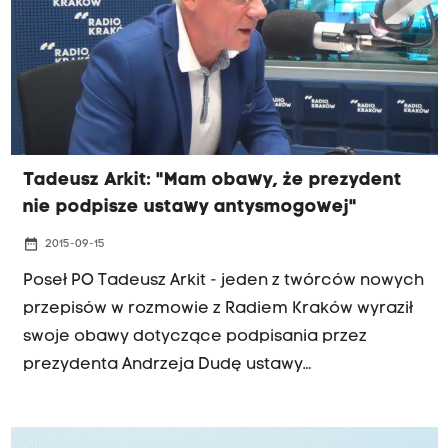
apelujący o złożenie podpisu pod ustawą.
Prezydent ma czas na decyzję do 2 października.
Tadeusz Arkit: "Mam obawy, że prezydent
nie podpisze ustawy antysmogowej"
date_range
2015-09-15
Poseł PO Tadeusz Arkit - jeden z twórców nowych
przepisów w rozmowie z Radiem Kraków wyraził
swoje obawy dotyczące podpisania przez
prezydenta Andrzeja Dudę ustawy
antysmogowej. Przypomnijmy, że daje ona
samorządom możliwość wprowadzania norm