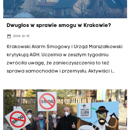
Dwugłos w sprawie smogu w Krakowie?
date_range
2014-12-15
Krakowski Alarm Smogowy i Urząd Marszałkowski
krytykują AGH. Uczelnia w zeszłym tygodniu
zwróciła uwagę, że zanieczyszczenia to też
sprawa samochodów i przemysłu. Aktywiści i
władze wojewódzkie twierdzą natomiast, że
wzmożony ruch ma znikome znaczenie.