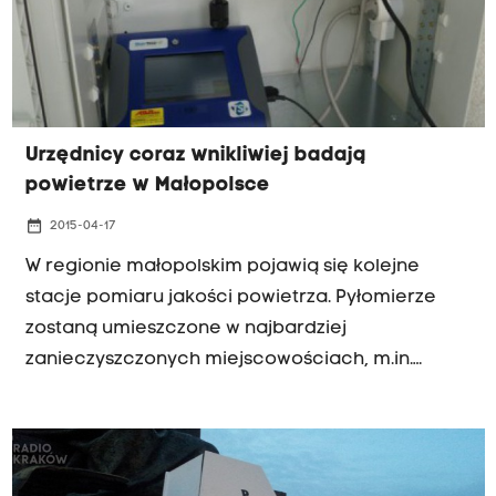
Urzędnicy coraz wnikliwiej badają
powietrze w Małopolsce
date_range
2015-04-17
W regionie małopolskim pojawią się kolejne
stacje pomiaru jakości powietrza. Pyłomierze
zostaną umieszczone w najbardziej
zanieczyszczonych miejscowościach, m.in.
Rabce i Muszynie.