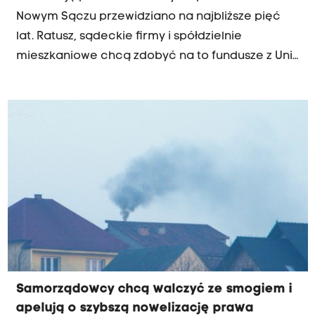
Nowym Sączu przewidziano na najbliższe pięć
lat. Ratusz, sądeckie firmy i spółdzielnie
mieszkaniowe chcą zdobyć na to fundusze z Unii
Europejskiej. Szanse są duże, bo Nowy Sącz jest w
czołówce europejskich miast z najbardziej
zanieczyszczonym powietrzem. Do 2020 roku
przed Urzędem Miasta stoi sporo wyzwań m.in.
termomodernizacja wszystkich budynków
publicznych - wymianę kotłowni z węglowych na
gazowe, montaż kolektorów słonecznych.
Samorządowcy chcą walczyć ze smogiem i
apelują o szybszą nowelizację prawa