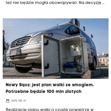
też nie będzie mogła obowiązywać. Na decyzję z
niecierpliwością czekają mieszkańcy, ale też
władze Krakowa i krakowscy urzędnicy. Do Rady
Miasta trafi wkrótce projekt zmian w uchwale.
Nowością jest możliwość wymiany podwójnych
palenisk, czyli starego kotła gazowego,
elektrycznego lub olejowego, który działa
wspólnie z piecem węglowym.
Nowy Sącz: jest plan walki ze smogiem.
Potrzebne będzie 100 mln złotych
date_range
2015-08-31
Realizację planu walki o czyste powietrze w