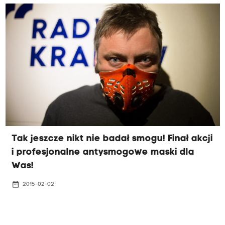
Tak jeszcze nikt nie badał smogu! Finał akcji
i profesjonalne antysmogowe maski dla
Was!
date_range
2015-02-02