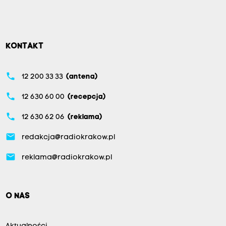
KONTAKT
phone
12 200 33 33
(antena)
phone
12 630 60 00
(recepcja)
phone
12 630 62 06
(reklama)
email
redakcja@radiokrakow.pl
email
reklama@radiokrakow.pl
O NAS