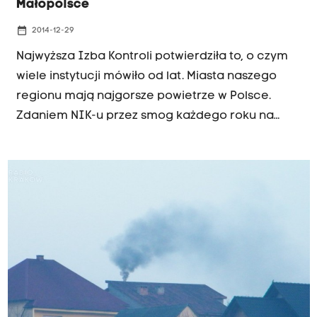
Małopolsce
date_range
2014-12-29
Najwyższa Izba Kontroli potwierdziła to, o czym
wiele instytucji mówiło od lat. Miasta naszego
regionu mają najgorsze powietrze w Polsce.
Zdaniem NIK-u przez smog każdego roku na
południu Polski umiera kilkadziesiąt tysięcy osób.
Z raportu wynika, że w Krakowie normy pyłu
zawieszonego przekroczone są średnio przez
150 dni w roku. Nowy Sącz tymczasem jest
niechlubnym liderem krajowym jeśli chodzi o
zawartość benzo(alfa)pirenu w powietrzu. Normy
tej rakotwórczej substancji przekroczone są tam
średnio jedenastokrotnie.