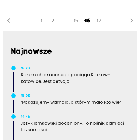
wprowadzenie zakazu palenia węglem. Taką
obietnicę złożył dzisiaj w Krakowie Stanisław
chevron_left
chevron_right
1
2
15
16
17
...
Gawłowski, wiceminister resortu środowiska. W
poniedziałek poznaliśmy uzasadnienie wyroku w
sprawie uchylenia uchwały o zakazie palenia
węglem w stolicy Małopolski. Teraz władze
Najnowsze
województwa mają 30 dni, aby się od tego
wyroku odwołać.
15:23
Razem chce nocnego pociągu Kraków–
Katowice. Jest petycja
15:00
"Pokazujemy Warhola, o którym mało kto wie"
14:46
Język łemkowski doceniony. To nośnik pamięci i
tożsamości