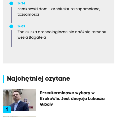
14:34
Łemkowski dom – architektura zapomnianej
tożsamości
14:09
Znaleziska archeologiczne nie opóźnią remontu
węzła Bagatela
Najchętniej czytane
Przedterminowe wybory w
Krakowie. Jest decyzja Łukasza
Gibały
1