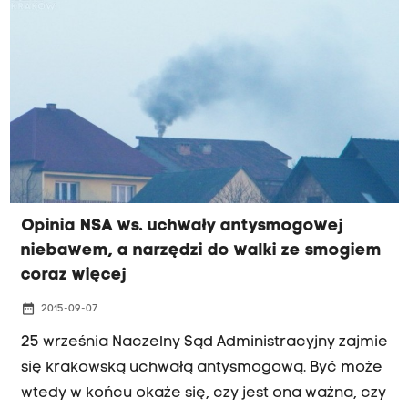
jakości dla pieców i węgla. O podpisanie tej
ustawy od kilku dni apeluje Polski Alarm
Smogowy. Arkit obawia się jednak, że może to nic
nie dać.
Opinia NSA ws. uchwały antysmogowej
niebawem, a narzędzi do walki ze smogiem
coraz więcej
date_range
2015-09-07
25 września Naczelny Sąd Administracyjny zajmie
się krakowską uchwałą antysmogową. Być może
wtedy w końcu okaże się, czy jest ona ważna, czy