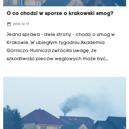
O co chodzi w sporze o krakowski smog?
date_range
2014-12-17
Jedna sprawa - dwie strony - chodzi o smog w
Krakowie. W ubiegłym tygodniu Akademia
Górniczo-Hutnicza zwróciła uwagę, że
szkodliwość pieców węglowych może być
przeceniana, bo Kraków boryka się ze smogiem
zarówno zimą, jak i latem. Takie zdanie
naukowców z AGH krytykuje m.in. Krakowski
Alarm Smogowy.