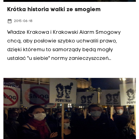
Krótka historia walki ze smogiem
date_range
2015-06-18
Władze Krakowa i Krakowski Alarm Smogowy
chcą, aby posłowie szybko uchwalili prawo,
dzięki któremu to samorządy będą mogły
ustalać "u siebie" normy zanieczyszczeń
powietrza i regulować ruch aut w centrach
miejscowości. Wszystko oczywiście po to, żeby
wywietrzyć ze smogu Kraków i nie tylko. W WOS-ie
Radia Kraków mała powtórka z historii
antysmogowych pomysłów w Krakowie.