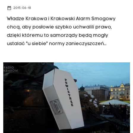
date_range
2015-06-18
Władze Krakowa i Krakowski Alarm Smogowy
chcą, aby posłowie szybko uchwalili prawo,
dzięki któremu to samorządy będą mogły
ustalać "u siebie" normy zanieczyszczeń
powietrza i regulować ruch aut w centrach
miejscowości. Wszystko oczywiście po to, żeby
wywietrzyć ze smogu Kraków, a ułatwić to może
nowelizacja Prawa Ochrony Środowiska.