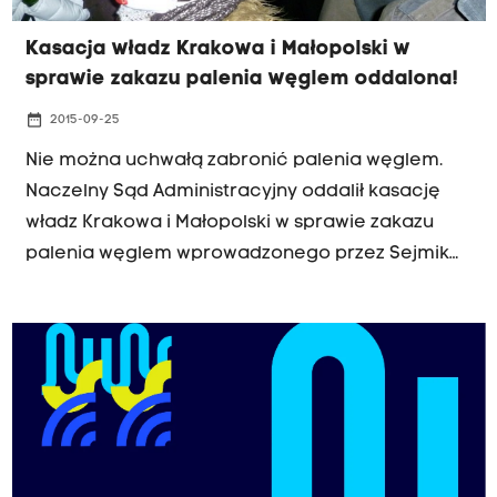
Kasacja władz Krakowa i Małopolski w
sprawie zakazu palenia węglem oddalona!
date_range
2015-09-25
Nie można uchwałą zabronić palenia węglem.
Naczelny Sąd Administracyjny oddalił kasację
władz Krakowa i Małopolski w sprawie zakazu
palenia węglem wprowadzonego przez Sejmik
Wojewódzki.