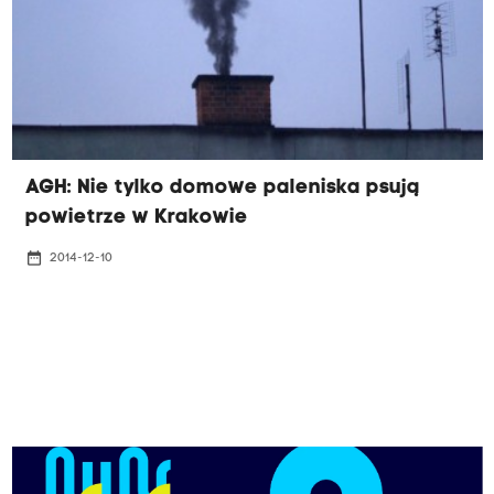
AGH: Nie tylko domowe paleniska psują
powietrze w Krakowie
date_range
2014-12-10