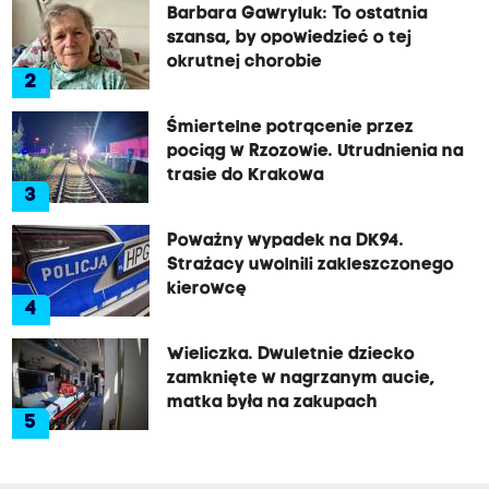
Barbara Gawryluk: To ostatnia
szansa, by opowiedzieć o tej
okrutnej chorobie
2
Śmiertelne potrącenie przez
pociąg w Rzozowie. Utrudnienia na
trasie do Krakowa
3
Poważny wypadek na DK94.
Strażacy uwolnili zakleszczonego
kierowcę
4
Wieliczka. Dwuletnie dziecko
zamknięte w nagrzanym aucie,
matka była na zakupach
5