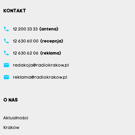
KONTAKT
phone
12 200 33 33
(antena)
phone
12 630 60 00
(recepcja)
phone
12 630 62 06
(reklama)
email
redakcja@radiokrakow.pl
email
reklama@radiokrakow.pl
O NAS
Aktualności
Kraków