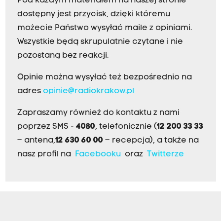
Pod każdym materiałem na naszej stronie
dostępny jest przycisk, dzięki któremu
możecie Państwo wysyłać maile z opiniami.
Wszystkie będą skrupulatnie czytane i nie
pozostaną bez reakcji.
Opinie można wysyłać też bezpośrednio na
adres
opinie@radiokrakow.pl
Zapraszamy również do kontaktu z nami
poprzez SMS -
4080
, telefonicznie (
12 200 33 33
– antena,
12 630 60 00
– recepcja), a także na
nasz profil na
Facebooku
oraz
Twitterze