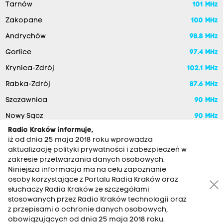
Tarnów
101 MHz
Zakopane
100 MHz
Andrychów
98.8 MHz
Gorlice
97.4 MHz
Krynica-Zdrój
102.1 MHz
Rabka-Zdrój
87.6 MHz
Szczawnica
90 MHz
Nowy Sącz
90 MHz
Radio Kraków informuje,
iż od dnia 25 maja 2018 roku wprowadza
aktualizację polityki prywatności i zabezpieczeń w
zakresie przetwarzania danych osobowych.
Niniejsza informacja ma na celu zapoznanie
osoby korzystające z Portalu Radia Kraków oraz
słuchaczy Radia Kraków ze szczegółami
stosowanych przez Radio Kraków technologii oraz
RADIO KRAKÓW SA. Aleja Juliusza Słowackiego 22, 30-007
z przepisami o ochronie danych osobowych,
Kraków
obowiązujących od dnia 25 maja 2018 roku.