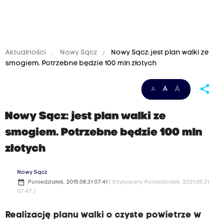
Aktualności
Nowy Sącz
Nowy Sącz: jest plan walki ze
smogiem. Potrzebne będzie 100 mln złotych
share
A
A
A
Nowy Sącz: jest plan walki ze
smogiem. Potrzebne będzie 100 mln
złotych
Nowy Sącz
date_range
Poniedziałek, 2015.08.31 07:41
( Edytowany Poniedziałek, 2021.05.31
07:47 )
Realizację planu walki o czyste powietrze w