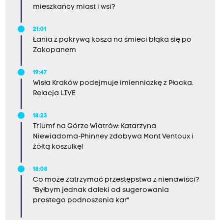
mieszkańcy miast i wsi?
21:01
Łania z pokrywą kosza na śmieci błąka się po
Zakopanem
19:47
Wisła Kraków podejmuje imienniczkę z Płocka.
Relacja LIVE
18:23
Triumf na Górze Wiatrów: Katarzyna
Niewiadoma-Phinney zdobywa Mont Ventoux i
żółtą koszulkę!
18:08
Co może zatrzymać przestępstwa z nienawiści?
"Byłbym jednak daleki od sugerowania
prostego podnoszenia kar"