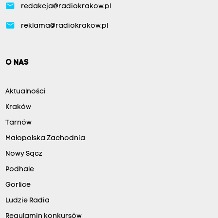
email
redakcja@radiokrakow.pl
email
reklama@radiokrakow.pl
O NAS
Aktualności
Kraków
Tarnów
Małopolska Zachodnia
Nowy Sącz
Podhale
Gorlice
Ludzie Radia
Regulamin konkursów