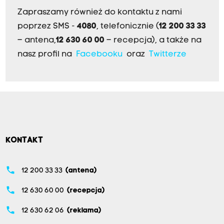
Zapraszamy również do kontaktu z nami
poprzez SMS -
4080
, telefonicznie (
12 200 33 33
– antena,
12 630 60 00
– recepcja), a także na
nasz profil na
Facebooku
oraz
Twitterze
KONTAKT
phone
12 200 33 33
(antena)
phone
12 630 60 00
(recepcja)
phone
12 630 62 06
(reklama)