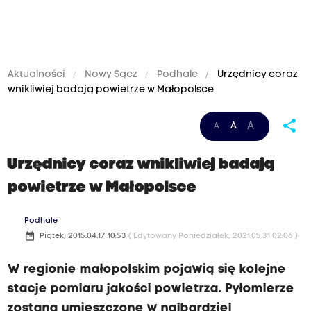
Aktualności
Nowy Sącz
Podhale
Urzędnicy coraz
wnikliwiej badają powietrze w Małopolsce
share
A
A
A
Urzędnicy coraz wnikliwiej badają
powietrze w Małopolsce
Podhale
date_range
Piątek, 2015.04.17 10:53
( Edytowany Poniedziałek, 2021.05.31 02:06 )
W regionie małopolskim pojawią się kolejne
stacje pomiaru jakości powietrza. Pyłomierze
zostaną umieszczone w najbardziej