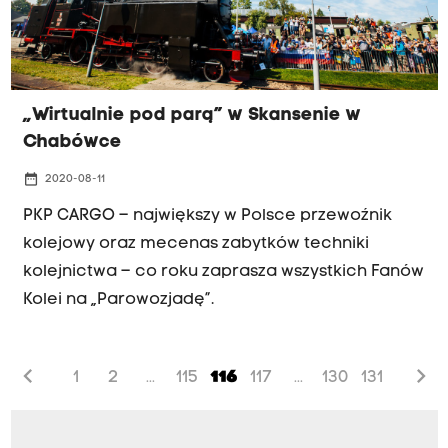
„Wirtualnie pod parą” w Skansenie w
Chabówce
date_range
2020-08-11
PKP CARGO – największy w Polsce przewoźnik
kolejowy oraz mecenas zabytków techniki
kolejnictwa – co roku zaprasza wszystkich Fanów
Kolei na „Parowozjadę”.
chevron_left
chevron_right
1
2
115
116
117
130
131
...
...