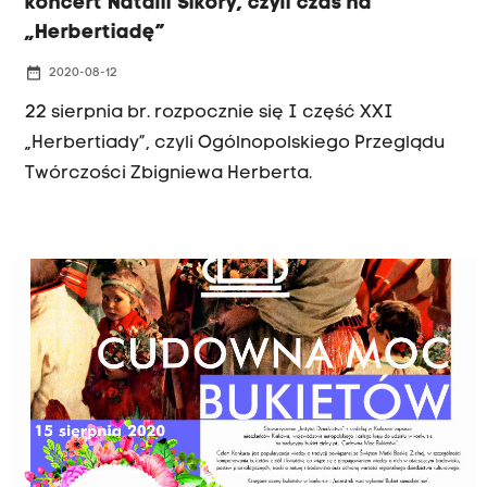
koncert Natalii Sikory, czyli czas na
„Herbertiadę”
date_range
2020-08-12
22 sierpnia br. rozpocznie się I część XXI
„Herbertiady”, czyli Ogólnopolskiego Przeglądu
Twórczości Zbigniewa Herberta.