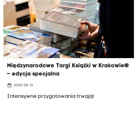
Międzynarodowe Targi Książki w Krakowie®
– edycja specjalna
date_range
2020-08-13
Intensywne przygotowania trwają!