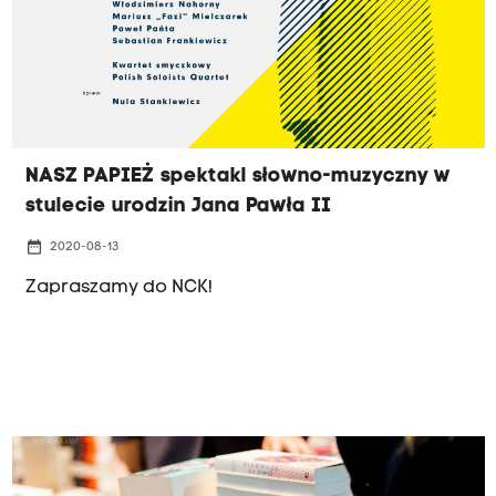
NASZ PAPIEŻ spektakl słowno-muzyczny w
stulecie urodzin Jana Pawła II
date_range
2020-08-13
Zapraszamy do NCK!