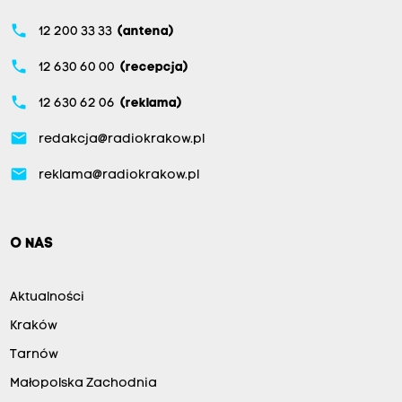
phone
12 200 33 33
(antena)
phone
12 630 60 00
(recepcja)
phone
12 630 62 06
(reklama)
email
redakcja@radiokrakow.pl
email
reklama@radiokrakow.pl
O NAS
Aktualności
Kraków
Tarnów
Małopolska Zachodnia