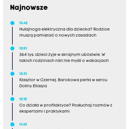
Najnowsze
13:42
Hulajnoga elektryczna dla dziecka? Rodzice
muszą pamiętać o nowych zasadach
12:51
364 tys. dzieci żyje w skrajnym ubóstwie. W
takich rodzinach nikt nie myśli o wakacjach
12:31
Klasztor w Czernej. Barokowa perła w sercu
Doliny Eliasza
12:15
Co działa w profilaktyce? Posłuchaj rozmów z
ekspertami i praktykami
11:43