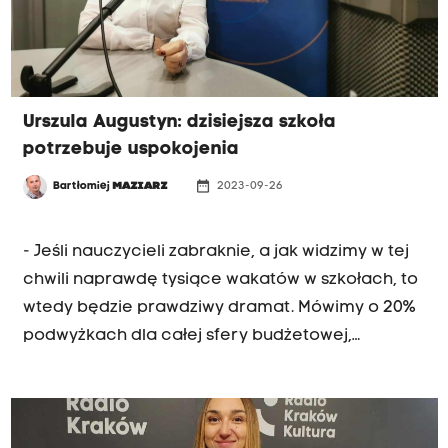
Urszula Augustyn: dzisiejsza szkoła
potrzebuje uspokojenia
date_range
Bartłomiej
MAZIARZ
2023-09-26
PORANNA ROZMOWA
- Jeśli nauczycieli zabraknie, a jak widzimy w tej
chwili naprawdę tysiące wakatów w szkołach, to
wtedy będzie prawdziwy dramat. Mówimy o 20%
podwyżkach dla całej sfery budżetowej,
natomiast dla nauczycieli 30% podwyżki. Oni są
naprawdę bardzo mocno poszkodowani, a
przecież zajmują się naszymi dziećmi — mówiła w