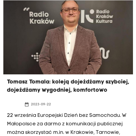
Tomasz Tomala: koleją dojeżdżamy szybciej,
dojeżdżamy wygodniej, komfortowo
date_range
2023-09-22
22 września Europejski Dzień bez Samochodu. W
Małopolsce za darmo z komunikacji publicznej
można skorzystać m.in. w Krakowie, Tarnowie,