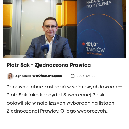
Piotr Sak - Zjednoczona Prawica
date_range
Agnieszka
WROŃSKA-BĘBEN
2023-09-22
Ponownie chce zasiadać w sejmowych ławach —
Piotr Sak jako kandydat Suwerennej Polski
pojawił się w najbliższych wyborach na listach
Zjednoczonej Prawicy. O jego wyborczych
aspiracjach i spełnionych obietnica rozmawiała
z nim Agnieszka Wrońska.