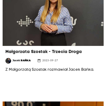
porannej rozmowie Radia Kraków posłanka
Platformy Obywatelskiej, Urszula Augustyn.
Małgorzata Szostak - Trzecia Droga
date_range
Jacek
BAŃKA
2023-09-27
Z Małgorzatą Szostak rozmawiał Jacek Bańka.