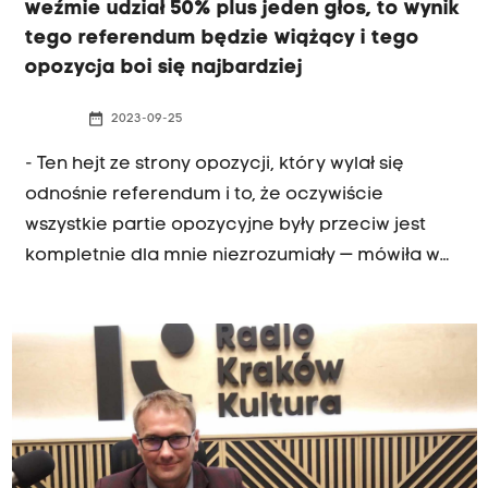
weźmie udział 50% plus jeden głos, to wynik
tego referendum będzie wiążący i tego
opozycja boi się najbardziej
date_range
2023-09-25
PORANNA ROZMOWA
- Ten hejt ze strony opozycji, który wylał się
odnośnie referendum i to, że oczywiście
wszystkie partie opozycyjne były przeciw jest
kompletnie dla mnie niezrozumiały — mówiła w
porannej rozmowie Radia Kraków Anna
Pieczarka, posłanka Prawa i Sprawiedliwości.