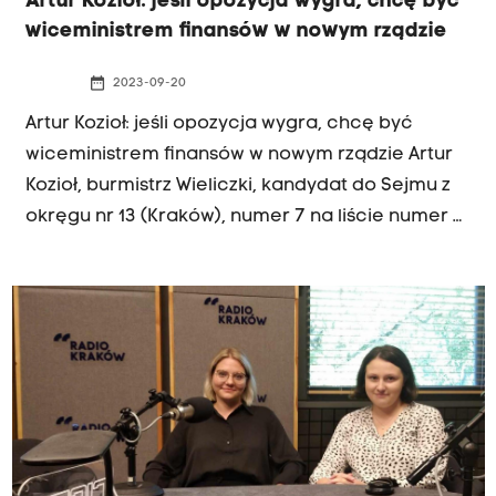
Artur Kozioł: jeśli opozycja wygra, chcę być
wiceministrem finansów w nowym rządzie
date_range
2023-09-20
Artur Kozioł: jeśli opozycja wygra, chcę być
wiceministrem finansów w nowym rządzie Artur
Kozioł, burmistrz Wieliczki, kandydat do Sejmu z
okręgu nr 13 (Kraków), numer 7 na liście numer 6
Koalicji Obywatelskiej PO .N IPL ZIELONI w
rozmowie z Wojciechem Jakubowskim o
wyborach, finansowaniu samorządów i swoich
planach po wyborach.