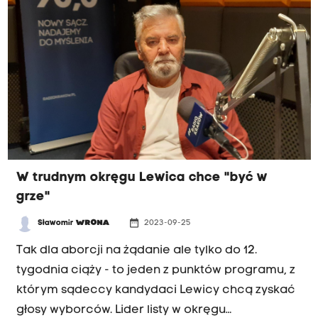
W trudnym okręgu Lewica chce "być w
grze"
date_range
Sławomir
WRONA
2023-09-25
Tak dla aborcji na żądanie ale tylko do 12.
tygodnia ciąży - to jeden z punktów programu, z
którym sądeccy kandydaci Lewicy chcą zyskać
głosy wyborców. Lider listy w okręgu