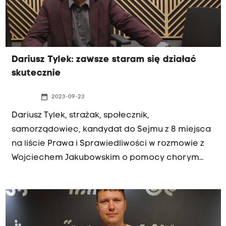
Dariusz Tylek: zawsze staram się działać
skutecznie
date_range
2023-09-23
Dariusz Tylek, strażak, społecznik,
samorządowiec, kandydat do Sejmu z 8 miejsca
na liście Prawa i Sprawiedliwości w rozmowie z
Wojciechem Jakubowskim o pomocy chorym
dzieciom, rekordowych inwestycjach w
samorządzie i ochotniczych strażach pożarnych.