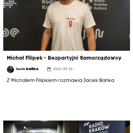
Michał Filipek - Bezpartyjni Samorządowcy
date_range
Jacek
BAŃKA
2023-09-23
Z Michałem Filipkiem rozmawia Jacek Bańka