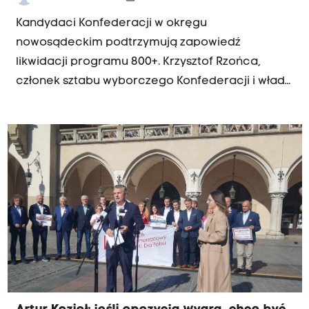
Kandydaci Konfederacji w okręgu
nowosądeckim podtrzymują zapowiedź
likwidacji programu 800+. Krzysztof Rzońca,
członek sztabu wyborczego Konfederacji i władz
krajowych Nowej Nadziei uważa, że program nie
spełnił pokładanych w nim nadziei i trzeba
szukać innych rozwiązań.