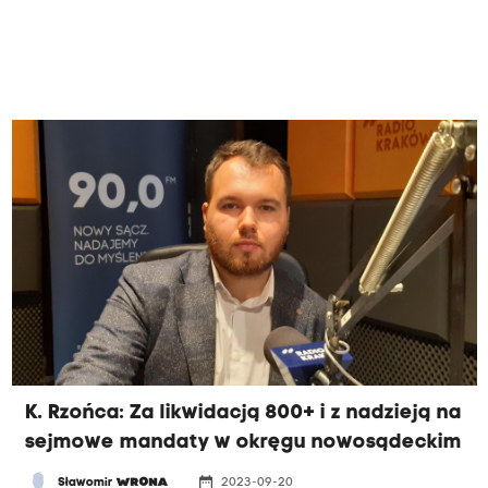
K. Rzońca: Za likwidacją 800+ i z nadzieją na
sejmowe mandaty w okręgu nowosądeckim
date_range
Sławomir
WRONA
2023-09-20