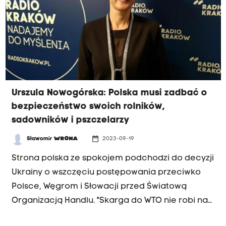
Urszula Nowogórska: Polska musi zadbać o
bezpieczeństwo swoich rolników,
sadowników i pszczelarzy
date_range
Sławomir
WRONA
2023-09-19
Strona polska ze spokojem podchodzi do decyzji
Ukrainy o wszczęciu postępowania przeciwko
Polsce, Węgrom i Słowacji przed Światową
Organizacją Handlu. "Skarga do WTO nie robi na
nas wrażenia w tym sensie, że nie mamy zamiaru