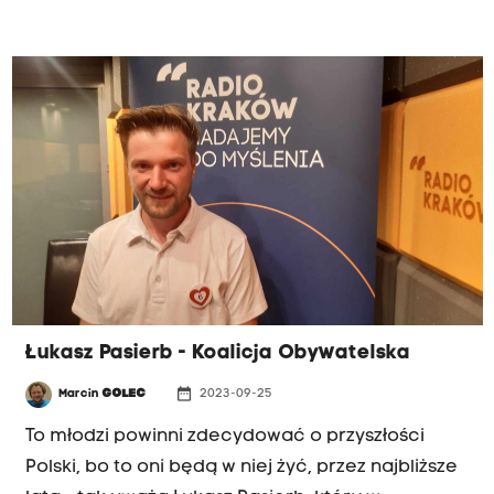
nowosądeckim Edward Ucherski przekonuje, że
kobiety mają pełne prawo do decydowania w tej
sprawie.
Łukasz Pasierb - Koalicja Obywatelska
date_range
Marcin
GOLEC
2023-09-25
To młodzi powinni zdecydować o przyszłości
Polski, bo to oni będą w niej żyć, przez najbliższe