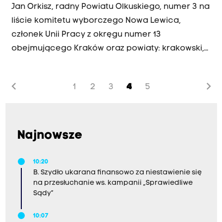
Jan Orkisz, radny Powiatu Olkuskiego, numer 3 na
nowosądeckim z pierwszego miejsca na liście
liście komitetu wyborczego Nowa Lewica,
PiS.
członek Unii Pracy z okręgu numer 13
obejmującego Kraków oraz powiaty: krakowski,
miechowski, olkuski w rozmowie z Wojciechem
Jakubowskim o programie, mieszkalnictwie,
chevron_left
chevron_right
1
2
3
4
5
płacach.
Najnowsze
10:20
B. Szydło ukarana finansowo za niestawienie się
na przesłuchanie ws. kampanii „Sprawiedliwe
Sądy”
10:07