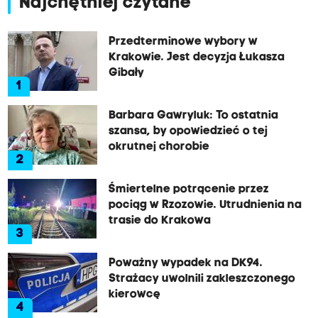
Najchętniej czytane
Przedterminowe wybory w
Krakowie. Jest decyzja Łukasza
Gibały
1
Barbara Gawryluk: To ostatnia
szansa, by opowiedzieć o tej
okrutnej chorobie
2
Śmiertelne potrącenie przez
pociąg w Rzozowie. Utrudnienia na
trasie do Krakowa
3
Poważny wypadek na DK94.
Strażacy uwolnili zakleszczonego
kierowcę
4