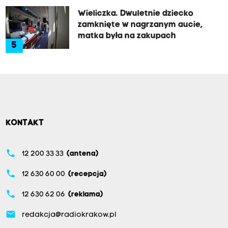
Wieliczka. Dwuletnie dziecko
zamknięte w nagrzanym aucie,
matka była na zakupach
5
KONTAKT
phone
12 200 33 33
(antena)
phone
12 630 60 00
(recepcja)
phone
12 630 62 06
(reklama)
email
redakcja@radiokrakow.pl