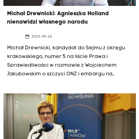
Michał Drewnicki: Agnieszka Holland
nienawidzi własnego narodu
date_range
2023-09-26
Michał Drewnicki, kandydat do Sejmu z okręgu
krakowskiego, numer 5 na liście Prawa i
Sprawiedliwości w rozmowie z Wojciechem
Jakubowskim o szczyci ONZ i embargu na
ukraińskie zboże, filmie "Zielona granica"
Agnieszki Holland oraz proponowanych
zmianach w prawie spółdzielczym.