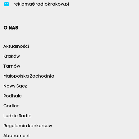
email
reklama@radiokrakow.pl
O NAS
Aktualności
Kraków
Tarnów
Małopolska Zachodnia
Nowy Sącz
Podhale
Gorlice
Ludzie Radia
Regulamin konkursów
Abonament