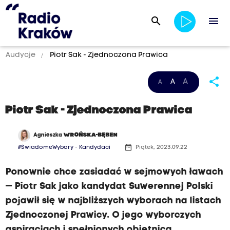
search
menu
Audycje
Piotr Sak - Zjednoczona Prawica
share
A
A
A
Piotr Sak - Zjednoczona Prawica
Agnieszka
WROŃSKA-BĘBEN
date_range
#ŚwiadomeWybory - Kandydaci
Piątek, 2023.09.22
Ponownie chce zasiadać w sejmowych ławach
— Piotr Sak jako kandydat Suwerennej Polski
pojawił się w najbliższych wyborach na listach
Zjednoczonej Prawicy. O jego wyborczych
aspiracjach i spełnionych obietnica