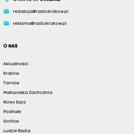
email
redakcja@radiokrakow.pl
email
reklama@radiokrakow.pl
O NAS
Aktualności
Kraków
Tarnów
Małopolska Zachodnia
Nowy Sącz
Podhale
Gorlice
Ludzie Radia