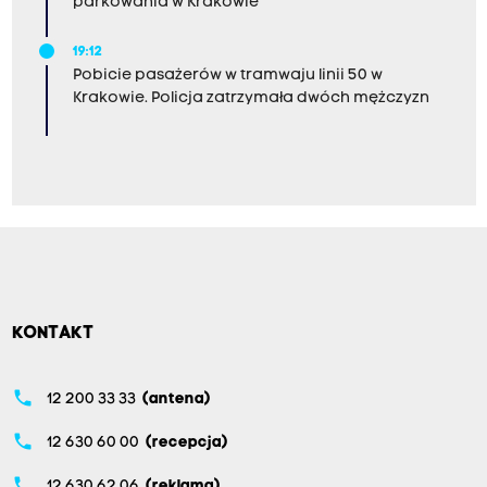
parkowania w Krakowie
19:12
Pobicie pasażerów w tramwaju linii 50 w
Krakowie. Policja zatrzymała dwóch mężczyzn
KONTAKT
phone
12 200 33 33
(antena)
phone
12 630 60 00
(recepcja)
phone
12 630 62 06
(reklama)