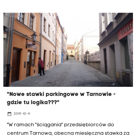
Kraków p. Kamil.
"Nowe stawki parkingowe w Tarnowie -
gdzie tu logika???"
date_range
2019-10-11
"W ramach "ściągania" przedsiębiorców do
centrum Tarnowa, obecna miesięczna stawka za