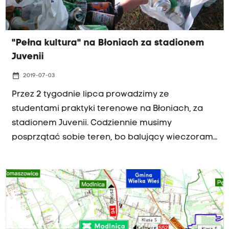
"Pełna kultura" na Błoniach za stadionem
Juvenii
date_range
2019-07-03
Przez 2 tygodnie lipca prowadzimy ze
studentami praktyki terenowe na Błoniach, za
stadionem Juvenii. Codziennie musimy
posprzątać sobie teren, bo balujący wieczorami
nie potrafią uprzątnąć po sobie szkła - pisze w
liście do Radia Kraków słuchaczka Anna.