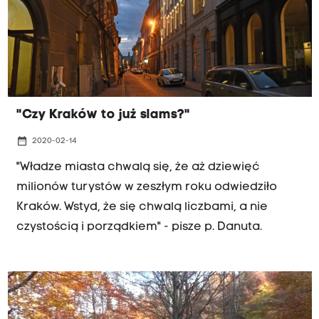
"Czy Kraków to już slams?"
date_range
2020-02-14
"Władze miasta chwalą się, że aż dziewięć
milionów turystów w zeszłym roku odwiedziło
Kraków. Wstyd, że się chwalą liczbami, a nie
czystością i porządkiem" - pisze p. Danuta.