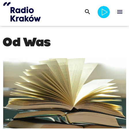
search
menu
Od Was