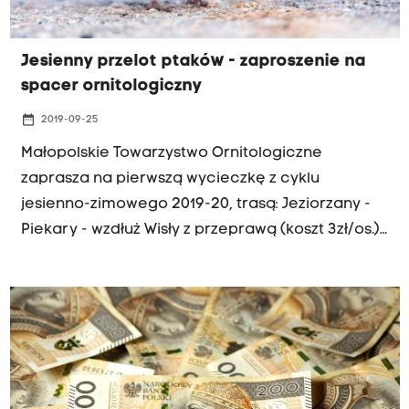
Jesienny przelot ptaków - zaproszenie na
spacer ornitologiczny
date_range
2019-09-25
Małopolskie Towarzystwo Ornitologiczne
zaprasza na pierwszą wycieczkę z cyklu
jesienno-zimowego 2019-20, trasą: Jeziorzany -
Piekary - wzdłuż Wisły z przeprawą (koszt 3zł/os.).
Spotykamy się 28 września, w sobotę, o godz.
7.30, na pętli MPK „Salwator”, przystanek
autobusu 239 (odjazd 7.39).