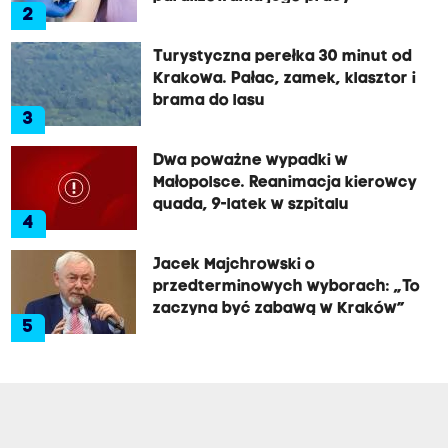
2
Turystyczna perełka 30 minut od
Krakowa. Pałac, zamek, klasztor i
brama do lasu
3
Dwa poważne wypadki w
Małopolsce. Reanimacja kierowcy
quada, 9-latek w szpitalu
4
Jacek Majchrowski o
przedterminowych wyborach: „To
zaczyna być zabawą w Kraków”
5