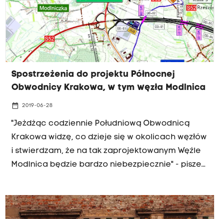
Spostrzeżenia do projektu Północnej
Obwodnicy Krakowa, w tym węzła Modlnica
date_range
2019-06-28
"Jeżdżąc codziennie Południową Obwodnicą
Krakowa widzę, co dzieje się w okolicach węzłów
i stwierdzam, że na tak zaprojektowanym Węźle
Modlnica będzie bardzo niebezpiecznie" - pisze
nasz słuchacz.