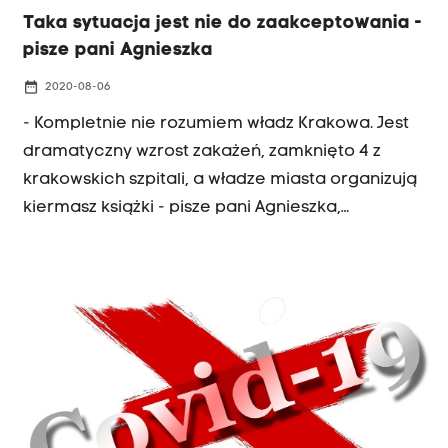
Taka sytuacja jest nie do zaakceptowania -
pisze pani Agnieszka
date_range
2020-08-06
- Kompletnie nie rozumiem władz Krakowa. Jest
dramatyczny wzrost zakażeń, zamknięto 4 z
krakowskich szpitali, a władze miasta organizują
kiermasz książki - pisze pani Agnieszka,
zwracając uwagę na pewną niefrasobliwość,
która udzieliła się w te wakacje chyba wszystkim,
jakbyśmy rzeczywiście uwierzyli, że latem wirusy
są niegroźne.