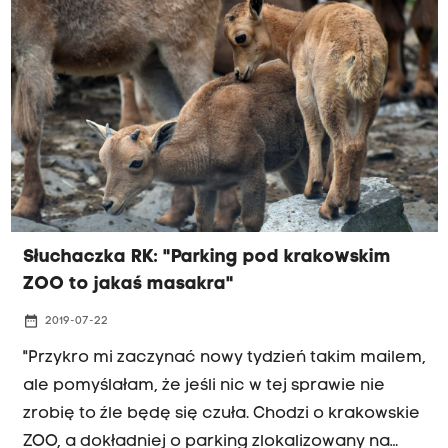
wyludnienia mniejszych i jeszcze większego
przyrostu tych dużych. To jest chore! To nie ma
nic wspólnego ze zrównoważonym rozwojem,
DEGLOMERACJĄ, o której się teraz tyle mówi. A to
ważne, aby wyrównywać poziom życia.... Dlatego
ja się nie dam wciągnąć w manipulację władz
Krakowa, aby mój podatek dochodowy tu był
płacony. Inne podatki i tak już tu płacę. Gdyby
nie praca, chętnie wróciłabym tam skąd
Słuchaczka RK: "Parking pod krakowskim
pochodzę. To jednak, gdzie ta praca jest, zależy
ZOO to jakaś masakra"
również od władz i braku tej deglomeracji" -
pisze pani Katarzyna.
date_range
2019-07-22
"Przykro mi zaczynać nowy tydzień takim mailem,
ale pomyślałam, że jeśli nic w tej sprawie nie
zrobię to źle będę się czuła. Chodzi o krakowskie
ZOO, a dokładniej o parking zlokalizowany na