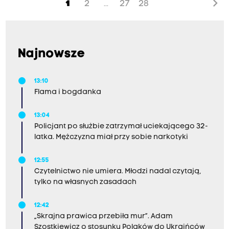
chevron_right
1
2
27
28
...
spokojnie spać, otworzyć okna, a moje malutkie
dziecko budzi się po pary razy w nocy przez
hałas tłumu" - pisze nasza słuchaczka Agnieszka.
Najnowsze
13:10
Flama i bogdanka
13:04
Policjant po służbie zatrzymał uciekającego 32-
latka. Mężczyzna miał przy sobie narkotyki
12:55
Czytelnictwo nie umiera. Młodzi nadal czytają,
tylko na własnych zasadach
12:42
„Skrajna prawica przebiła mur”. Adam
Szostkiewicz o stosunku Polaków do Ukraińców