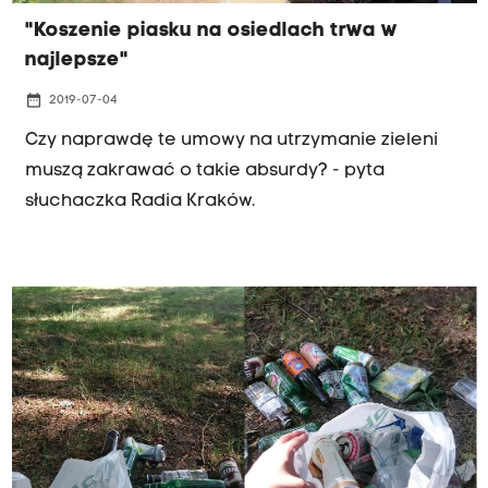
"Koszenie piasku na osiedlach trwa w
najlepsze"
date_range
2019-07-04
Czy naprawdę te umowy na utrzymanie zieleni
muszą zakrawać o takie absurdy? - pyta
słuchaczka Radia Kraków.