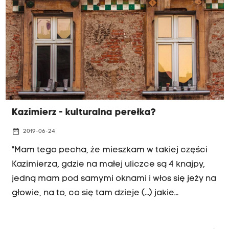
Kazimierz - kulturalna perełka?
date_range
2019-06-24
"Mam tego pecha, że mieszkam w takiej części
Kazimierza, gdzie na małej uliczce są 4 knajpy,
jedną mam pod samymi oknami i włos się jeży na
głowie, na to, co się tam dzieje (...) jakie
chamstwo i hołota przyjeżdża do tej "kulturalnej
dzielnicy". (...) w okresie letnim nie mogę