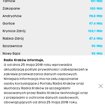
Tarnów
101 MHz
Zakopane
100 MHz
Andrychów
98.8 MHz
Gorlice
97.4 MHz
Krynica-Zdrój
102.1 MHz
Rabka-Zdrój
87.6 MHz
Szczawnica
90 MHz
Nowy Sącz
90 MHz
Radio Kraków informuje,
iż od dnia 25 maja 2018 roku wprowadza
aktualizację polityki prywatności i zabezpieczeń w
zakresie przetwarzania danych osobowych.
Niniejsza informacja ma na celu zapoznanie
osoby korzystające z Portalu Radia Kraków oraz
słuchaczy Radia Kraków ze szczegółami
stosowanych przez Radio Kraków technologii oraz
RADIO KRAKÓW SA. Aleja Juliusza Słowackiego 22, 30-007
z przepisami o ochronie danych osobowych,
Kraków
obowiązujących od dnia 25 maja 2018 roku.