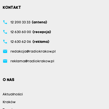
KONTAKT
phone
12 200 33 33
(antena)
phone
12 630 60 00
(recepcja)
phone
12 630 62 06
(reklama)
email
redakcja@radiokrakow.pl
email
reklama@radiokrakow.pl
O NAS
Aktualności
Kraków