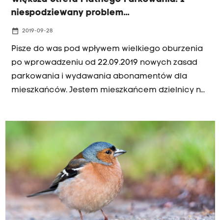
niespodziewany problem...
date_range
2019-09-28
Pisze do was pod wpływem wielkiego oburzenia
po wprowadzeniu od 22.09.2019 nowych zasad
parkowania i wydawania abonamentów dla
mieszkańców. Jestem mieszkańcem dzielnicy na
terenie Kazimierza (ul.Gazowa). Od 22.09 tego
roku zarządca drogi wprowadził ograniczenie
wjazdu na tę ulice od bramy Gazowni. Zakaz
ruchu . Zapewne miało to pomóc mieszkańcom,
czyli między innymi mnie.