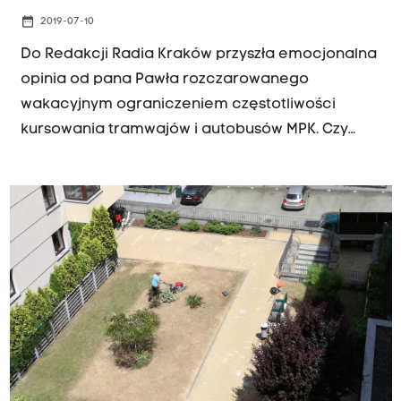
date_range
2019-07-10
Do Redakcji Radia Kraków przyszła emocjonalna
opinia od pana Pawła rozczarowanego
wakacyjnym ograniczeniem częstotliwości
kursowania tramwajów i autobusów MPK. Czy
naprawdę jest aż tak źle? I co na to urzędnicy?