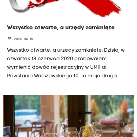
Wszystko otwarte, a urzędy zamknięte
date_range
2020-06-18
Wszystko otwarte, a urzędy zamknięte. Dzisiaj w
czwartek 18 czerwca 2020 próbowałem
wymienić dowód rejestracyjny w UMK al.
Powstania Warszawskiego 10. To moja druga
próba, a tu nadal zamknięci. Tylko jedno wejście
dostępne, właściwie niedostępne, bo nie
wpuszczają, a i trudno się dopchać, bo przed
nim zdesperowany tłumek. Bez maseczek, bo to
na zewnątrz, a blisko siebie.