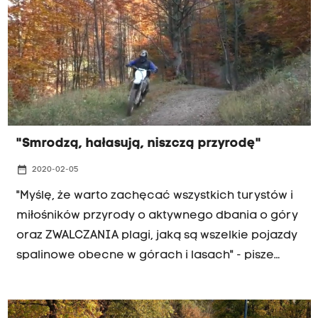
"Smrodzą, hałasują, niszczą przyrodę"
date_range
2020-02-05
"Myślę, że warto zachęcać wszystkich turystów i
miłośników przyrody o aktywnego dbania o góry
oraz ZWALCZANIA plagi, jaką są wszelkie pojazdy
spalinowe obecne w górach i lasach" - pisze
słuchacz Radia Kraków Jan.