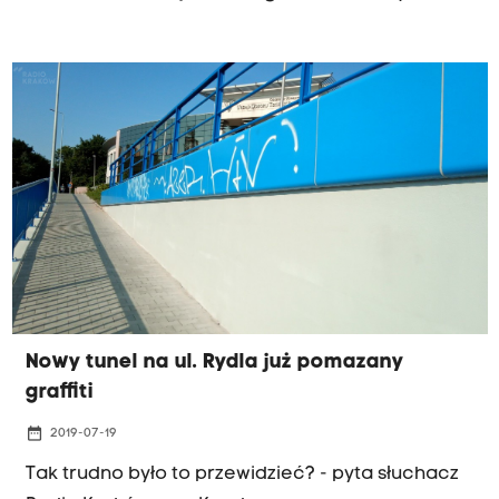
Łysej Górze przy ulicy Kukułczej" - pisze w liście
do Radia Kraków pani Agnieszka.
Nowy tunel na ul. Rydla już pomazany
graffiti
date_range
2019-07-19
Tak trudno było to przewidzieć? - pyta słuchacz