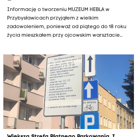
Informację o tworzeniu MUZEUM HEBLA w
Przybysławicach przyjąłem z wielkim
zadowoleniem, ponieważ od piątego do 18 roku
życia mieszkałem przy ojcowskim warsztacie
stolarstwa artystycznego (Ignacy Jaskulski -
Warszawa, ul. Chmielna 59 m.14), a po Powstaniu
Warszawskim, mając zaledwie niepełne 13 lat,
przez ok. 5 miesięcy pracowałem w warsztacie
stelmacha, w niemieckim majątku Dominium
Priborn (obecnie - Przeworno).
Większa Strefa Płatnego Parkowania. I