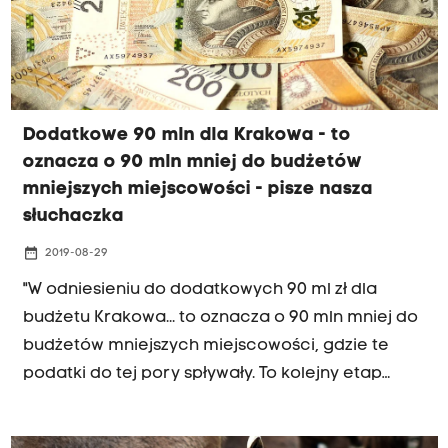
Dodatkowe 90 mln dla Krakowa - to
oznacza o 90 mln mniej do budżetów
mniejszych miejscowości - pisze nasza
słuchaczka
date_range
2019-08-29
"W odniesieniu do dodatkowych 90 ml zł dla
budżetu Krakowa... to oznacza o 90 mln mniej do
budżetów mniejszych miejscowości, gdzie te
podatki do tej pory spływały. To kolejny etap
centralizacji dużych ośrodków, obniżenie
poziomu życia w mniejszych, impuls do