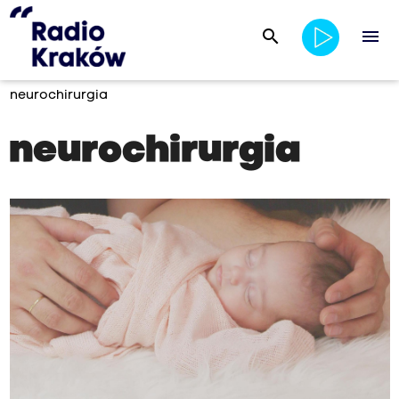
search
menu
neurochirurgia
neurochirurgia