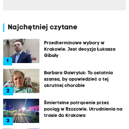
Najchętniej czytane
Przedterminowe wybory w
Krakowie. Jest decyzja Łukasza
Gibały
1
Barbara Gawryluk: To ostatnia
szansa, by opowiedzieć o tej
okrutnej chorobie
2
Śmiertelne potrącenie przez
pociąg w Rzozowie. Utrudnienia na
trasie do Krakowa
3