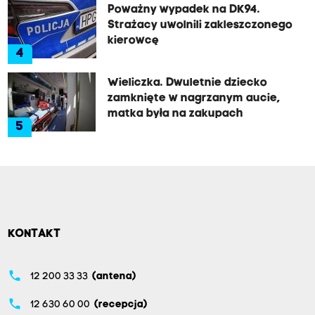
Poważny wypadek na DK94.
Strażacy uwolnili zakleszczonego
kierowcę
4
Wieliczka. Dwuletnie dziecko
zamknięte w nagrzanym aucie,
matka była na zakupach
5
KONTAKT
phone
12 200 33 33
(antena)
phone
12 630 60 00
(recepcja)