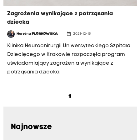
Zagrożenia wynikające z potrząsania
dziecka
date_range
Marzena
FLORKOWSKA
2021-12-18
Klinika Neurochirurgii Uniwersyteckiego Szpitala
Dziecięcego w Krakowie rozpoczęła program
uświadamiający zagrożenia wynikające z
potrząsania dziecka.
1
Najnowsze