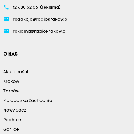
phone
12 630 62 06
(reklama)
email
redakcja@radiokrakow.pl
email
reklama@radiokrakow.pl
O NAS
Aktualności
Kraków
Tarnów
Małopolska Zachodnia
Nowy Sącz
Podhale
Gorlice