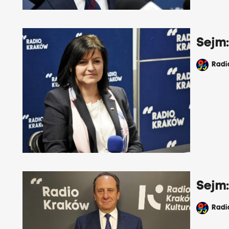
Sejm:
Rad
Sejm
Rad