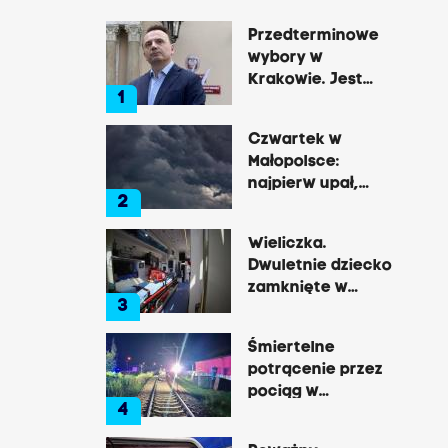
Przedterminowe
wybory w
Krakowie. Jest
1
decyzja Łukasza
Gibały
Czwartek w
Małopolsce:
najpierw upał,
2
później
gwałtowne burze
Wieliczka.
Dwuletnie dziecko
zamknięte w
3
nagrzanym aucie,
matka była na
Śmiertelne
zakupach
potrącenie przez
pociąg w
4
Rzozowie.
Utrudnienia na