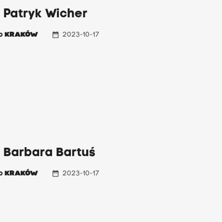
 Patryk Wicher
date_range
io
KRAKÓW
2023-10-17
: Barbara Bartuś
date_range
io
KRAKÓW
2023-10-17