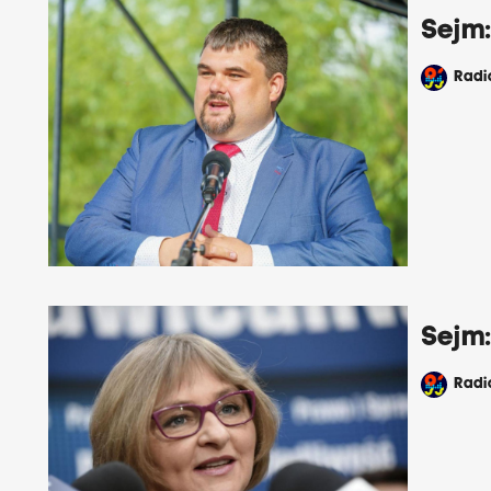
Sejm:
Rad
Sejm
Rad