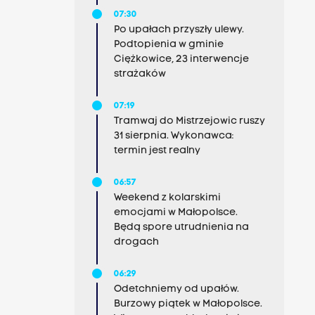
07:30
Po upałach przyszły ulewy.
Podtopienia w gminie
Ciężkowice, 23 interwencje
strażaków
07:19
Tramwaj do Mistrzejowic ruszy
31 sierpnia. Wykonawca:
termin jest realny
06:57
Weekend z kolarskimi
emocjami w Małopolsce.
Będą spore utrudnienia na
drogach
06:29
Odetchniemy od upałów.
Burzowy piątek w Małopolsce.