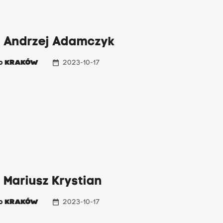
: Andrzej Adamczyk
date_range
io
KRAKÓW
2023-10-17
 Mariusz Krystian
date_range
io
KRAKÓW
2023-10-17