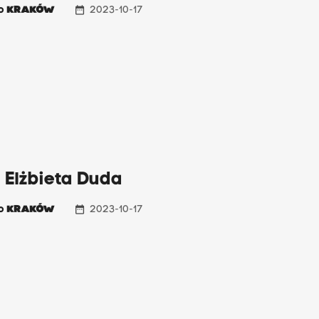
date_range
io
KRAKÓW
2023-10-17
 Elżbieta Duda
date_range
io
KRAKÓW
2023-10-17