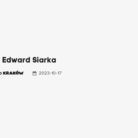
: Edward Siarka
date_range
io
KRAKÓW
2023-10-17