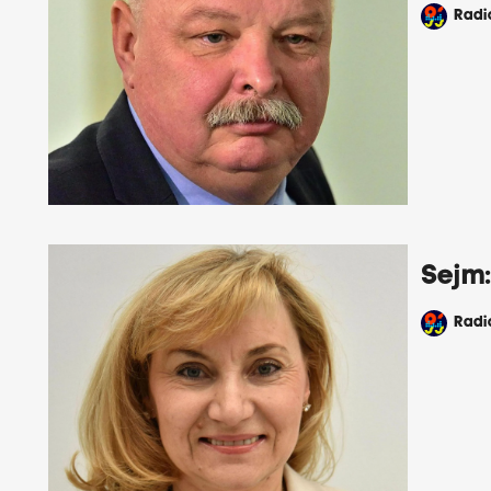
Rad
Sejm:
Rad