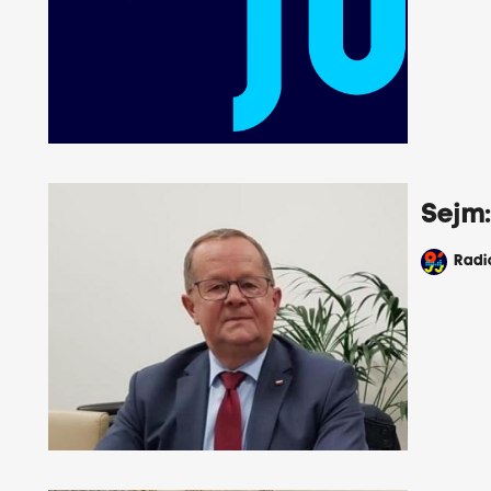
Sejm
Rad