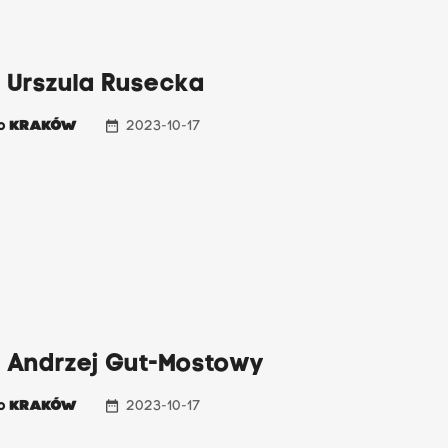
 Urszula Rusecka
date_range
io
KRAKÓW
2023-10-17
: Andrzej Gut-Mostowy
date_range
io
KRAKÓW
2023-10-17