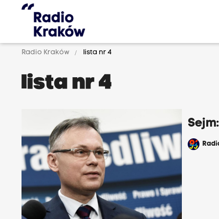
Radio Kraków
lista nr 4
lista nr 4
Sejm:
Rad