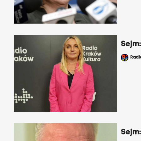
Sejm:
Rad
Sejm