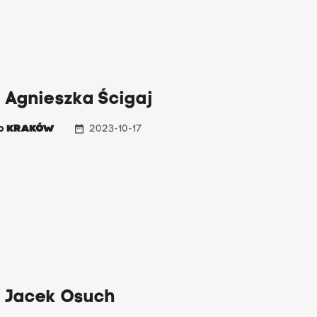
 Agnieszka Ścigaj
date_range
io
KRAKÓW
2023-10-17
: Jacek Osuch