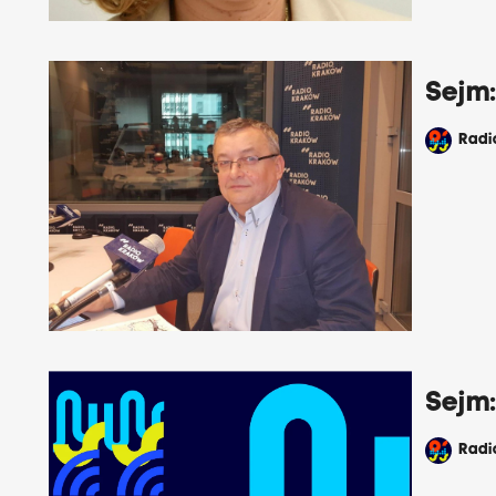
Sejm
Rad
Sejm:
Rad