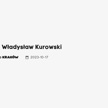
: Władysław Kurowski
date_range
io
KRAKÓW
2023-10-17