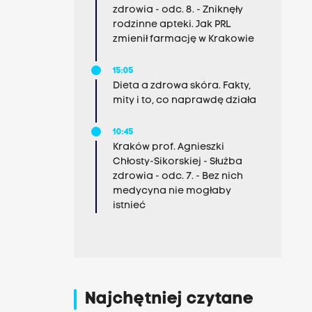
zdrowia - odc. 8. - Zniknęły
rodzinne apteki. Jak PRL
zmienił farmację w Krakowie
15:05
Dieta a zdrowa skóra. Fakty,
mity i to, co naprawdę działa
10:45
Kraków prof. Agnieszki
Chłosty-Sikorskiej - Służba
zdrowia - odc. 7. - Bez nich
medycyna nie mogłaby
istnieć
Najchętniej czytane