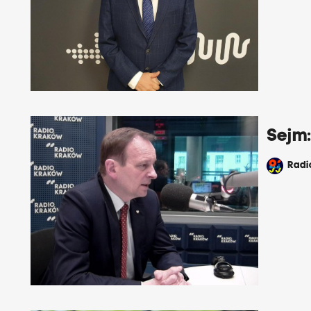
Sejm
Rad