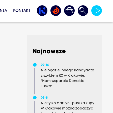
NIA
KONTAKT
Najnowsze
09:46
Nie będzie innego kandydata
z szyldem KO w Krakowie.
"Mam wsparcie Donalda
Tuska"
09:41
Nie tylko Marilyn i puszka zupy.
W Krakowie można zobaczyć