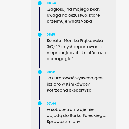
08:54
„Zagłosuj na mojego psa”.
Uwaga na oszustwo, które
przejmuje WhatsAppa
08:15
Senator Monika Piątkowska
(KO): "Pomysł deportowania
niepracujących Ukraińców to
demagogia"
08:01
Jak uratować wysychające
jezioro w Klimkówce?
Potrzebna ekspertyza
07:44
W sobotę tramwaje nie
dojadą do Borku Fałęckiego.
Sprawdź zmiany