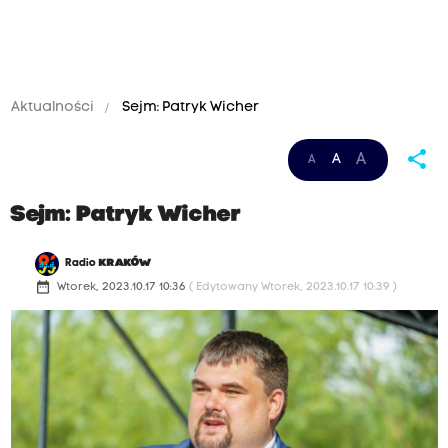
Aktualności
Sejm: Patryk Wicher
share
A
A
A
Sejm: Patryk Wicher
Radio
KRAKÓW
date_range
Wtorek, 2023.10.17 10:36
( Edytowany Wtorek, 2023.10.17 10:39 )