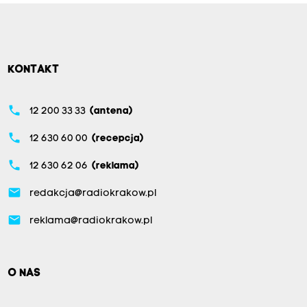
KONTAKT
phone
12 200 33 33
(antena)
phone
12 630 60 00
(recepcja)
phone
12 630 62 06
(reklama)
email
redakcja@radiokrakow.pl
email
reklama@radiokrakow.pl
O NAS