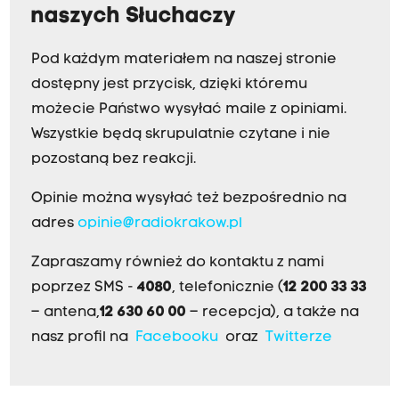
naszych Słuchaczy
Pod każdym materiałem na naszej stronie
dostępny jest przycisk, dzięki któremu
możecie Państwo wysyłać maile z opiniami.
Wszystkie będą skrupulatnie czytane i nie
pozostaną bez reakcji.
Opinie można wysyłać też bezpośrednio na
adres
opinie@radiokrakow.pl
Zapraszamy również do kontaktu z nami
poprzez SMS -
4080
, telefonicznie (
12 200 33 33
– antena,
12 630 60 00
– recepcja), a także na
nasz profil na
Facebooku
oraz
Twitterze