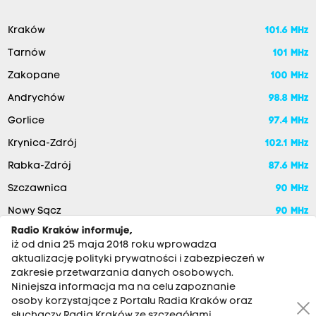
Kraków
101.6 MHz
Tarnów
101 MHz
Zakopane
100 MHz
Andrychów
98.8 MHz
Gorlice
97.4 MHz
Krynica-Zdrój
102.1 MHz
Rabka-Zdrój
87.6 MHz
Szczawnica
90 MHz
Nowy Sącz
90 MHz
Radio Kraków informuje,
iż od dnia 25 maja 2018 roku wprowadza
aktualizację polityki prywatności i zabezpieczeń w
zakresie przetwarzania danych osobowych.
Niniejsza informacja ma na celu zapoznanie
osoby korzystające z Portalu Radia Kraków oraz
słuchaczy Radia Kraków ze szczegółami