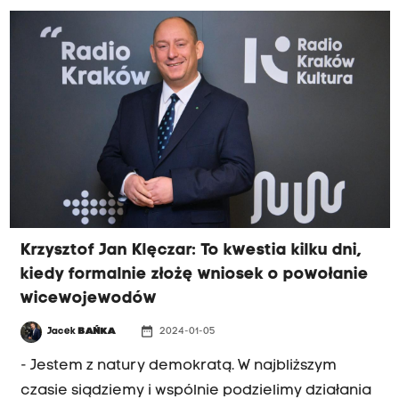
zabezpieczenia powiatu tatrzańskiego i wynika z
ustaleń z minister zdrowia Izabelą Leszczyną.
Krzysztof Jan Klęczar: To kwestia kilku dni,
kiedy formalnie złożę wniosek o powołanie
wicewojewodów
date_range
Jacek
BAŃKA
2024-01-05
- Jestem z natury demokratą. W najbliższym
czasie siądziemy i wspólnie podzielimy działania