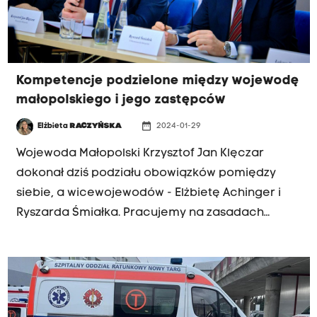
Kompetencje podzielone między wojewodę
małopolskiego i jego zastępców
date_range
Elżbieta
RACZYŃSKA
2024-01-29
Wojewoda Małopolski Krzysztof Jan Klęczar
dokonał dziś podziału obowiązków pomiędzy
siebie, a wicewojewodów - Elżbietę Achinger i
Ryszarda Śmiałka. Pracujemy na zasadach
partnerskich. Chcę, aby moi współpracownicy
mogli jak najlepiej wykorzystać swoją wiedzę i
kompetencje - tłumaczy