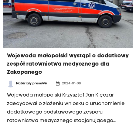
Wojewoda małopolski wystąpi o dodatkowy
zespół ratownictwa medycznego dla
Zakopanego
date_range
Materiały prasowe
2024-01-08
Wojewoda małopolski Krzysztof Jan Klęczar
zdecydował o złożeniu wniosku o uruchomienie
dodatkowego podstawowego zespołu
ratownictwa medycznego stacjonującego
w Zakopanem. Ma to wzmocnić system