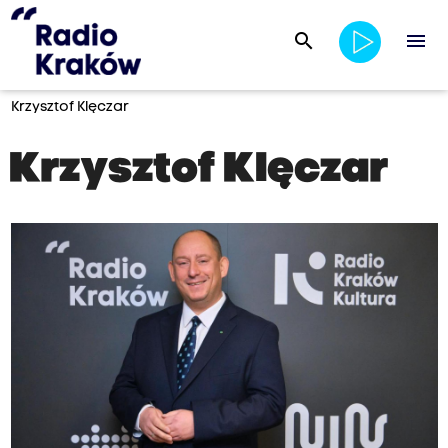
search
menu
Krzysztof Klęczar
Krzysztof Klęczar