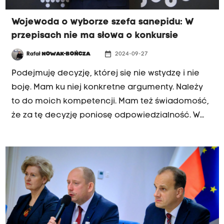
Wojewoda o wyborze szefa sanepidu: W
przepisach nie ma słowa o konkursie
date_range
Rafał
NOWAK-BOŃCZA
2024-09-27
Podejmuję decyzję, której się nie wstydzę i nie
boję. Mam ku niej konkretne argumenty. Należy
to do moich kompetencji. Mam też świadomość,
że za tę decyzję poniosę odpowiedzialność. W
mojej opinii pan Hawranek najlepiej spełnia
kryteria spośród osób, które mi przedstawiono
po konkursie zorganizowanym w Warszawie, więc
zawnioskowałem o jego powołanie na szefa
sanepidu - mówił na antenie Radia Kraków
wojewoda małopolski Krzysztof Klęczar z
Polskiego Stronnictwa Ludowego.