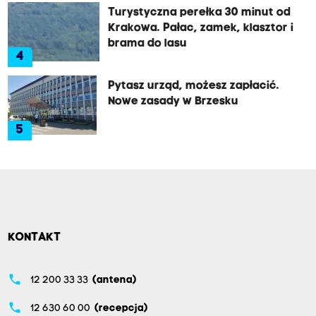
Turystyczna perełka 30 minut od
Krakowa. Pałac, zamek, klasztor i
brama do lasu
4
Pytasz urząd, możesz zapłacić.
Nowe zasady w Brzesku
5
KONTAKT
phone
12 200 33 33
(antena)
phone
12 630 60 00
(recepcja)