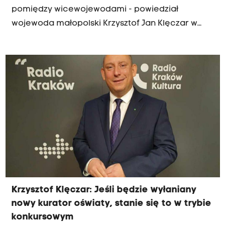
pomiędzy wicewojewodami - powiedział
wojewoda małopolski Krzysztof Jan Klęczar w
porannej rozmowie Radia Kraków. "Kwestie
finansowe, kadrowe, zarządzania kryzysowego,
rolnictwa i zdrowia są mi bliskie, dlatego te
tematy chciałbym zostawić sobie, ale w
najbliższym czasie będziemy rozmawiać" - dodał.
Wojewoda odniósł się także do kwestii nowego
konserwatora zabytków, jego zadań i realizacji
przedsięwzięć. Potwierdził, że na to stanowisko
będzie ogłoszony konkurs. Zapowiedział też, że w
ciągu półtora miesiąca ogłoszony zostanie
konkurs na stanowisko nowego kuratora oświaty.
Krzysztof Klęczar: Jeśli będzie wyłaniany
nowy kurator oświaty, stanie się to w trybie
konkursowym