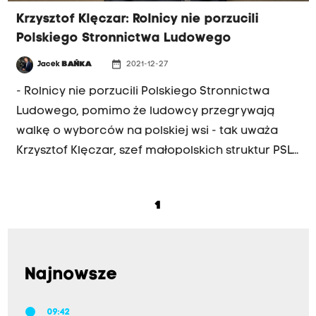
Klęczar.
Krzysztof Klęczar: Rolnicy nie porzucili
Polskiego Stronnictwa Ludowego
date_range
Jacek
BAŃKA
2021-12-27
- Rolnicy nie porzucili Polskiego Stronnictwa
Ludowego, pomimo że ludowcy przegrywają
walkę o wyborców na polskiej wsi - tak uważa
Krzysztof Klęczar, szef małopolskich struktur PSL i
jednocześnie burmistrz Kęt. W jego ocenie
opozycja powinna pójść do wyborów
1
parlamentarnych w dwóch blokach, z których
jeden będzie blokiem centrowym. Z Krzysztofem
Klęczarem rozmawiał o tym Jacek Bańka.
Najnowsze
09:42