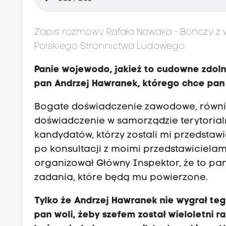
Zapis rozmowy Rafała Nowaka - Bończy z
Polskiego Stronnictwa Ludowego:
Panie wojewodo, jakież to cudowne zdoln
pan Andrzej Hawranek, którego chce pan
Bogate doświadczenie zawodowe, równi
doświadczenie w samorządzie terytorial
kandydatów, którzy zostali mi przedsta
po konsultacji z moimi przedstawicielami
organizował Główny Inspektor, że to pan
zadania, które będą mu powierzone.
Tylko że Andrzej Hawranek nie wygrał teg
pan woli, żeby szefem został wieloletni rad