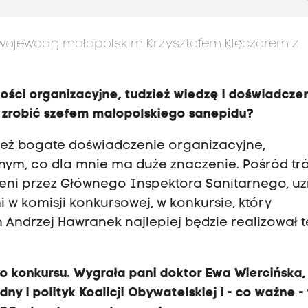
 wojewodą małopolskim Krzysztofem Klęczarem z
ości organizacyjne, tudzież wiedzę i doświadcze
 zrobić szefem małopolskiego sanepidu?
eż bogate doświadczenie organizacyjne,
nym, co dla mnie ma duże znaczenie. Pośród tró
wieni przez Głównego Inspektora Sanitarnego, u
 w komisji konkursowej, w konkursie, który
 Andrzej Hawranek najlepiej będzie realizował t
o konkursu. Wygrała pani doktor Ewa Wiercińska,
ny i polityk Koalicji Obywatelskiej i - co ważne -