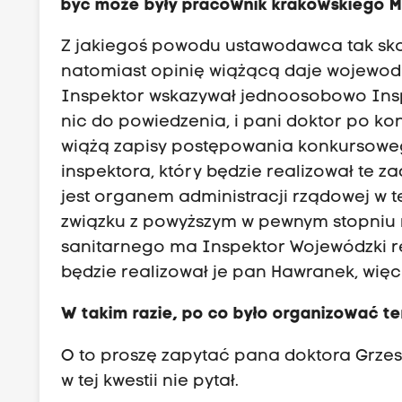
być może były pracownik krakowskiego M
Z jakiegoś powodu ustawodawca tak skon
natomiast opinię wiążącą daje wojewod
Inspektor wskazywał jednoosobowo Ins
nic do powiedzenia, i pani doktor po ko
wiążą zapisy postępowania konkursowe
inspektora, który będzie realizował te 
jest organem administracji rządowej w t
związku z powyższym w pewnym stopniu r
sanitarnego ma Inspektor Wojewódzki re
będzie realizował je pan Hawranek, wi
W takim razie, po co było organizować t
O to proszę zapytać pana doktora Grzes
w tej kwestii nie pytał.