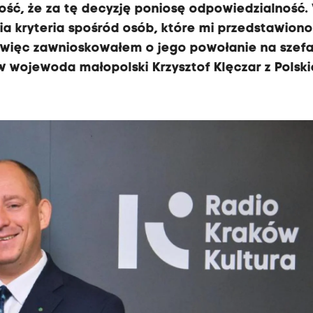
ść, że za tę decyzję poniosę odpowiedzialność.
nia kryteria spośród osób, które mi przedstawion
 więc zawnioskowałem o jego powołanie na szef
w wojewoda małopolski Krzysztof Klęczar z Polsk