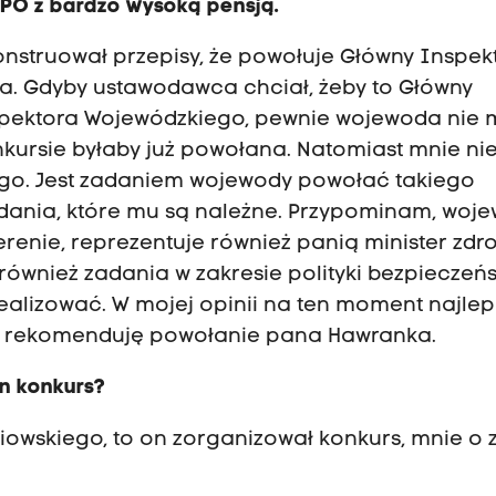
PO z bardzo wysoką pensją.
struował przepisy, że powołuje Główny Inspekt
a. Gdyby ustawodawca chciał, żeby to Główny
pektora Wojewódzkiego, pewnie wojewoda nie 
nkursie byłaby już powołana. Natomiast mnie ni
go. Jest zadaniem wojewody powołać takiego
zadania, które mu są należne. Przypominam, woj
erenie, reprezentuje również panią minister zdr
ównież zadania w zakresie polityki bezpieczeń
alizować. W mojej opinii na ten moment najlep
ęc rekomenduję powołanie pana Hawranka.
en konkurs?
iowskiego, to on zorganizował konkurs, mnie o 