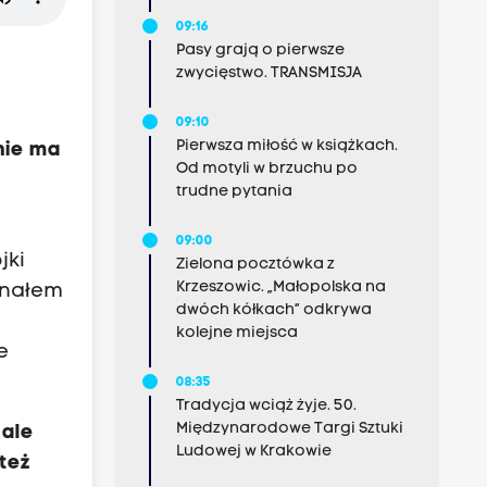
09:16
Pasy grają o pierwsze
zwycięstwo. TRANSMISJA
09:10
Pierwsza miłość w książkach.
nie ma
Od motyli w brzuchu po
trudne pytania
09:00
jki
Zielona pocztówka z
Krzeszowic. „Małopolska na
znałem
dwóch kółkach” odkrywa
kolejne miejsca
e
08:35
Tradycja wciąż żyje. 50.
Międzynarodowe Targi Sztuki
 ale
Ludowej w Krakowie
 też