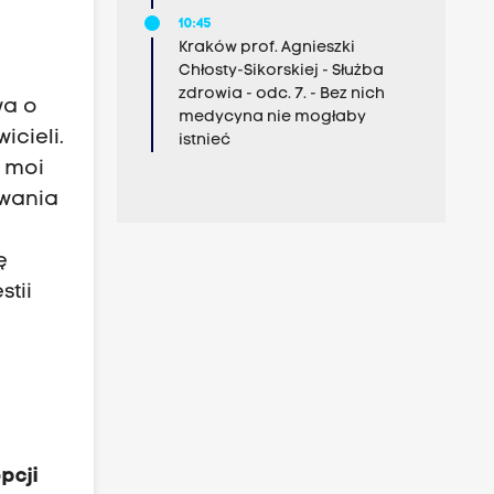
10:45
Kraków prof. Agnieszki
Chłosty-Sikorskiej - Służba
zdrowia - odc. 7. - Bez nich
wa o
medycyna nie mogłaby
icieli.
istnieć
 moi
owania
ę
stii
pcji