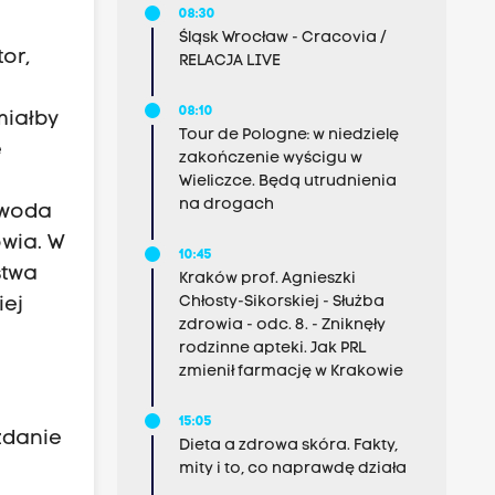
08:30
Śląsk Wrocław - Cracovia /
or,
RELACJA LIVE
08:10
miałby
Tour de Pologne: w niedzielę
e
zakończenie wyścigu w
Wieliczce. Będą utrudnienia
na drogach
ewoda
owia. W
10:45
stwa
Kraków prof. Agnieszki
Chłosty-Sikorskiej - Służba
iej
zdrowia - odc. 8. - Zniknęły
rodzinne apteki. Jak PRL
zmienił farmację w Krakowie
15:05
zdanie
Dieta a zdrowa skóra. Fakty,
mity i to, co naprawdę działa