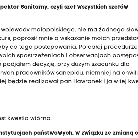
pektor Sanitarny, czyli szef wszystkich szefów
tii wojewody małopolskiego, nie ma żadnego sło
urs, poprosił mnie o wskazanie moich przedstaw
oby do tego postępowania. Po całej procedurze
swoich spostrzeżeniach i obserwacjach postęp
e podjąłem decyzję, przy dużym szacunku dla
onych pracowników sanepidu, niemniej na chwil
ej będzie realizował pan Hawranek i ja w tej kwe
jest kwestia wtórna.
 instytucjach państwowych, w związku ze zmianą o