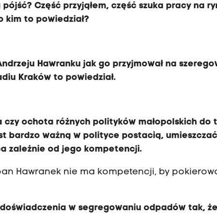
 pójść? Część przyjąłem, część szuka pracy na ry
 o kim to powiedział?
Andrzeju Ha
w
ranku jak go przyjmował na szereg
diu Kraków to powiedział.
a czy ochota różnych polityków małopolskich do 
jest bardzo ważną w polityce postacią, umieszcza
a zależnie od jego kompetencji.
e pan Hawranek nie ma kompetencji, by pokierow
go doświadczenia w segregowaniu odpadów tak, ż