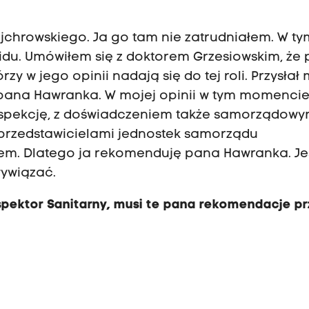
jchrowskiego. Ja go tam nie zatrudniałem. W ty
u. Umówiłem się z doktorem Grzesiowskim, że p
y w jego opinii nadają się do tej roli. Przysłał mi
o pana Hawranka. W mojej opinii w tym momenci
inspekcję, z doświadczeniem także samorządowy
 przedstawicielami jednostek samorządu
tem. Dlatego ja rekomenduję pana Hawranka. Jes
wywiązać.
nspektor Sanitarny, musi te pana rekomendacje pr