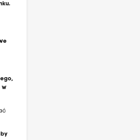
nku.
owe
tego,
ć w
ać
eby