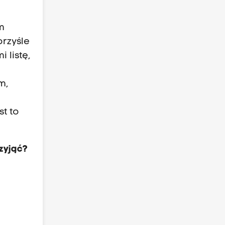
m
rzyśle
 listę,
e
m,
t to
zyjąć?