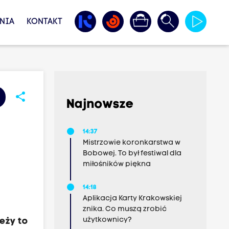
NIA
KONTAKT
share
Najnowsze
14:37
Mistrzowie koronkarstwa w
Bobowej. To był festiwal dla
miłośników piękna
14:18
Aplikacja Karty Krakowskiej
znika. Co muszą zrobić
użytkownicy?
eży to