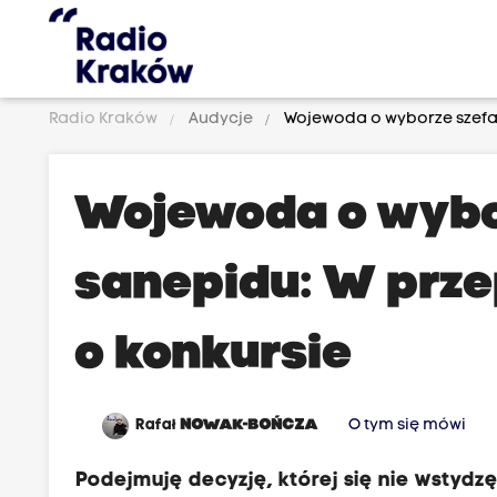
Radio Kraków
Audycje
Wojewoda o wyborze szefa 
Wojewoda o wybo
sanepidu: W prze
o konkursie
Rafał
NOWAK-BOŃCZA
O tym się mówi
Podejmuję decyzję, której się nie wstydzę