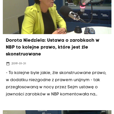
wakacje?" - pytała posłanka Niedziela.
Dorota Niedziela: Ustawa o zarobkach w
NBP to kolejne prawo, które jest źle
skonstruowane
date_range
2019-01-31
- To kolejne byle jakie, źle skonstruowane prawo,
w dodatku niezgodne z prawem unijnym - tak
przegłosowaną w nocy przez Sejm ustawę o
jawności zarobków w NBP komentowała na
antenie Radia Kraków posłanka Platformy
Obywatelskiej, Dorota Niedziela. Ustawa zakłada