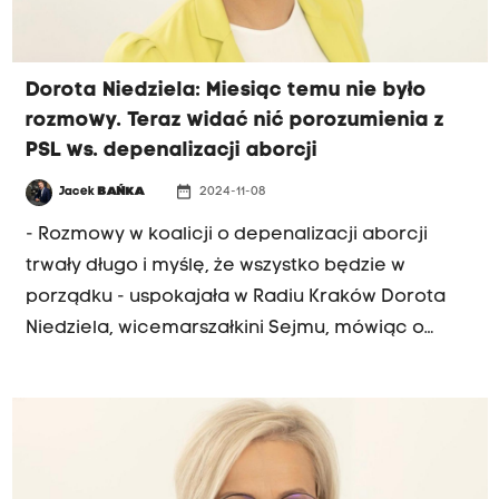
będziemy wiedzieć, kiedy odbędzie się
głosowanie nad odebraniem immunitetu byłemu
ministrowi sprawiedliwości.
Dorota Niedziela: Miesiąc temu nie było
rozmowy. Teraz widać nić porozumienia z
PSL ws. depenalizacji aborcji
date_range
Jacek
BAŃKA
2024-11-08
- Rozmowy w koalicji o depenalizacji aborcji
trwały długo i myślę, że wszystko będzie w
porządku - uspokajała w Radiu Kraków Dorota
Niedziela, wicemarszałkini Sejmu, mówiąc o
piątkowym głosowaniu nad projektem
nowelizacji kodeksu karnego w tej sprawie. "Z
projektu usunięto zapisy, o które upominała się
część PSL" - mówiła Dorota Niedziela.