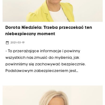
barierki, które mają zniknąć sprzed Sejmu.
"Obywatel ma mieć możliwość skorzystania z
biura przepustek, a nie być odgradzanym od
posłów przez bariery" - dodała Dorota Niedziela.
Dorota Niedziela: Trzeba przeczekać ten
niebezpieczny moment
date_range
2021-03-19
- To przerażające informacje i powinny
wszystkich nas zmusić do myślenia, jak
powinniśmy się zachowywać bezpiecznie.
Podstawowym zabezpieczeniem jest
zachowanie dystansu i dbanie o sobie. Najlepiej
zrezygnować z jakichkolwiek niepotrzebnych
aktywności i przeczekać ten moment - tak o
wracającym lockdownie w kraju oraz lawinowym
wzroście zakażeń koronawirusem mówiła na