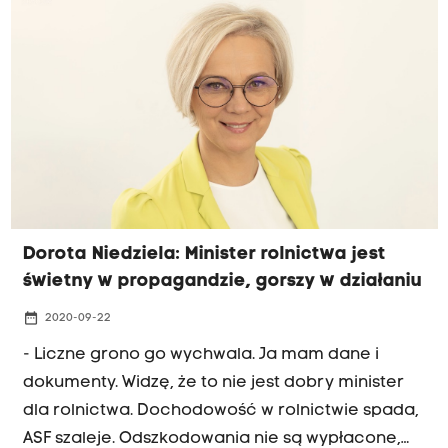
może zakończyć tylko prezes PiS Jarosław
Kaczyński. "Musi wyjść, przeprosić i powiedzieć,
że gasi pożar" - mówiła posłanka Niedziela w
porannej rozmowie Radia Kraków.
Dorota Niedziela: Minister rolnictwa jest
świetny w propagandzie, gorszy w działaniu
date_range
2020-09-22
- Liczne grono go wychwala. Ja mam dane i
dokumenty. Widzę, że to nie jest dobry minister
dla rolnictwa. Dochodowość w rolnictwie spada,
ASF szaleje. Odszkodowania nie są wypłacone,