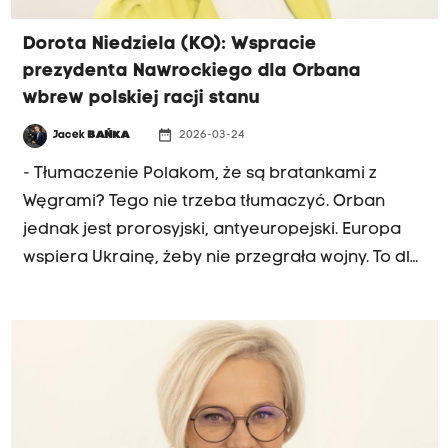
Dorota Niedziela (KO): Wspracie
prezydenta Nawrockiego dla Orbana
wbrew polskiej racji stanu
date_range
Jacek
BAŃKA
2026-03-24
- Tłumaczenie Polakom, że są bratankami z
Węgrami? Tego nie trzeba tłumaczyć. Orban
jednak jest prorosyjski, antyeuropejski. Europa
wspiera Ukrainę, żeby nie przegrała wojny. To dla
mnie działanie przeciw polskiej racji stanu -
mówiła na antenie Radia Kraków wicemarszałek
Sejmu, Dorota Niedziela z Koalicji Obywatelskiej.
Przypomnijmy, prezydent Polski Karol Nawrocki
spotkał się w poniedziałek w Budapeszcie z
premierem Węgier Viktorem Orbanem. Oba