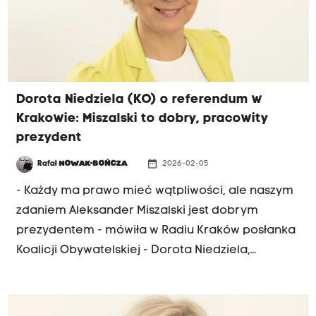
kraje obchodzą w poniedziałek Dzień Przyjaźni
Polsko-Węgierskiej. Nawrocki spotkał się również
z prezydentem Węgier Tamasem Sulyokiem.
Dorota Niedziela (KO) o referendum w
Krakowie: Miszalski to dobry, pracowity
prezydent
date_range
Rafał
NOWAK-BOŃCZA
2026-02-05
- Każdy ma prawo mieć wątpliwości, ale naszym
zdaniem Aleksander Miszalski jest dobrym
prezydentem - mówiła w Radiu Kraków posłanka
Koalicji Obywatelskiej - Dorota Niedziela,
pełniąca funkcję wicemarszałka Sejmu
przekonując, że obecny prezydent pozostanie
na stanowisku, nawet jeżeli dojdzie do