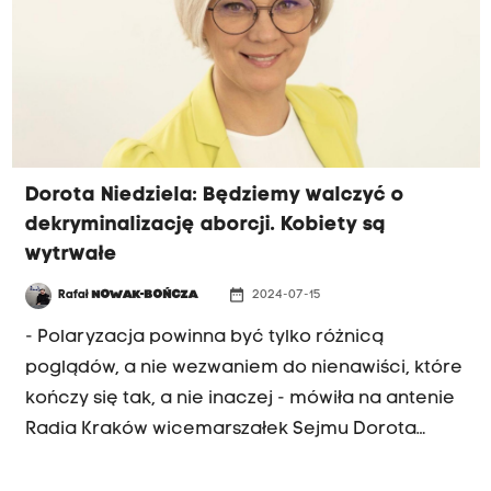
Dorota Niedziela: Będziemy walczyć o
dekryminalizację aborcji. Kobiety są
wytrwałe
date_range
Rafał
NOWAK-BOŃCZA
2024-07-15
- Polaryzacja powinna być tylko różnicą
poglądów, a nie wezwaniem do nienawiści, które
kończy się tak, a nie inaczej - mówiła na antenie
Radia Kraków wicemarszałek Sejmu Dorota
Niedziela. Wiceprzewodnicząca PO