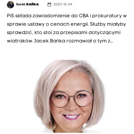
dodała Dorota Niedziela.
date_range
Jacek
BAŃKA
2023-12-04
PiS składa zawiadomienie do CBA i prokuratury w
sprawie ustawy o cenach energii. Służby miałyby
sprawdzić, kto stoi za przepisami dotyczącymi
wiatraków. Jacek Bańka rozmawiał o tym z
Dorotą Niedzielą, wicemarszałkiem Sejmu,
wiceprzewodniczącą PO.