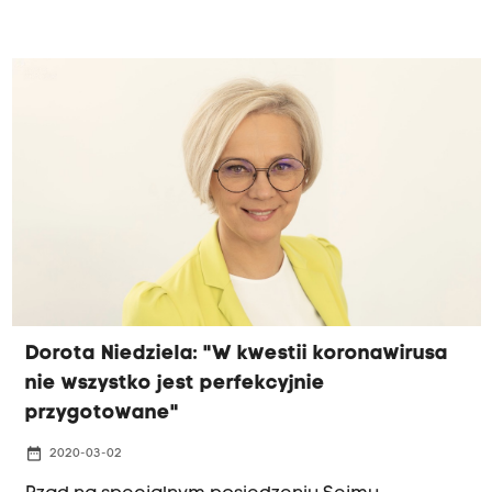
suszowe też nie, zniknęło z Polski 150 tysięcy stad
świń - mówiła na antenie Radia Kraków posłanka
Koalicji Obywatelskiej, Dorota Niedziela.
Dorota Niedziela: "W kwestii koronawirusa
nie wszystko jest perfekcyjnie
przygotowane"
date_range
2020-03-02