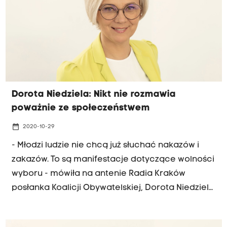
antenie Radia Kraków Dorota Niedziela, posłanka
Koalicji Obywatelskiej. Od soboty w całym kraju
wraca lockdown. Powodem jest duża liczba
nowych zakażeń koronawirusem. W ciągu
ostatniego tygodnia trzykrotnie notowano w
naszym kraju ponad 20 tysięcy dziennych
Dorota Niedziela: Nikt nie rozmawia
przypadków.
poważnie ze społeczeństwem
date_range
2020-10-29
- Młodzi ludzie nie chcą już słuchać nakazów i
zakazów. To są manifestacje dotyczące wolności
wyboru - mówiła na antenie Radia Kraków
posłanka Koalicji Obywatelskiej, Dorota Niedziela.
Jej zdaniem fale protestów po orzeczeniu
Trybunału Konstytucyjnego w sprawie aborcji