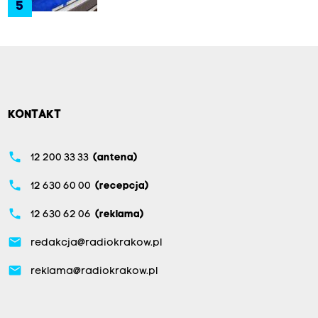
5
KONTAKT
phone
12 200 33 33
(antena)
phone
12 630 60 00
(recepcja)
phone
12 630 62 06
(reklama)
email
redakcja@radiokrakow.pl
email
reklama@radiokrakow.pl