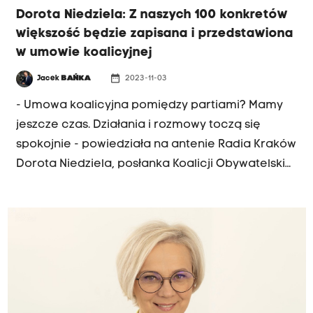
Dorota Niedziela: Z naszych 100 konkretów
większość będzie zapisana i przedstawiona
w umowie koalicyjnej
date_range
Jacek
BAŃKA
2023-11-03
- Umowa koalicyjna pomiędzy partiami? Mamy
jeszcze czas. Działania i rozmowy toczą się
spokojnie - powiedziała na antenie Radia Kraków
Dorota Niedziela, posłanka Koalicji Obywatelskiej.
"Wspólne tematy programowe będą ujawnione w
umowie koalicyjnej. Konkretów możemy
spodziewać się już niedługo. Z naszych stu
konkretów większość będzie przedstawiona i
zapisana, a jedną z pierwszych ma być
podwyżka dla nauczycieli" - mówiła. Posłanka
dodała, że symbolem zmian będą metalowe