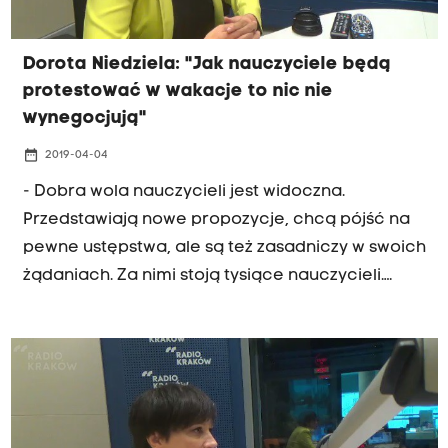
oświadczyła, że prosili o to nie tylko posłowie
Prawa i Sprawiedliwości, ale także niektórzy
Dorota Niedziela: "Jak nauczyciele będą
posłowie opozycji. Nie chciała jednak ujawnić
protestować w wakacje to nic nie
żadnych nazwisk.
wynegocjują"
date_range
2019-04-04
- Dobra wola nauczycieli jest widoczna.
Przedstawiają nowe propozycje, chcą pójść na
pewne ustępstwa, ale są też zasadniczy w swoich
żądaniach. Za nimi stoją tysiące nauczycieli.
Trudno się dziwić twardym negocjacjom -
mówiła w Radiu Kraków Dorota Niedziela,
posłanka Platformy Obywatelskiej, kandydatka
Koalicji Europejskiej do Europarlamentu. "Jeśli
chodzi o strajk w szkołach to trudna decyzja, bo
dotyczy dzieci, ale kiedy mają protestować? W