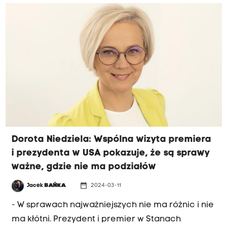
skomentowała w ten sposób nieudany zamach
na Donalda Trumpa. Niedziela podkreślała, że w
kontekście tego wydarzenia należy się
zastanowić, czy dostęp do broni powinien być
taki łatwy. Wicemarszałek odniosła się też do
tego, co dzieje się w polskiej polityce i wyjaśniła,
że koalicja rządząca, która rozlicza poprzednią
władzę, jest daleka od nienawiści i zemsty.
"Polityk powinien wiedzieć, że każdy, kto popełni
błąd, będzie musiał za to odpowiedzieć" -
Dorota Niedziela: Wspólna wizyta premiera
podkreślała.
i prezydenta w USA pokazuje, że są sprawy
ważne, gdzie nie ma podziałów
date_range
Jacek
BAŃKA
2024-03-11
- W sprawach najważniejszych nie ma różnic i nie
ma kłótni. Prezydent i premier w Stanach