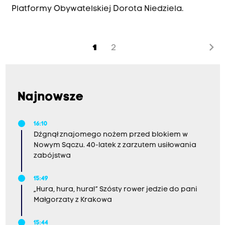
Platformy Obywatelskiej Dorota Niedziela.
chevron_right
1
2
Najnowsze
16:10
Dźgnął znajomego nożem przed blokiem w
Nowym Sączu. 40-latek z zarzutem usiłowania
zabójstwa
15:49
„Hura, hura, hura!” Szósty rower jedzie do pani
Małgorzaty z Krakowa
15:44