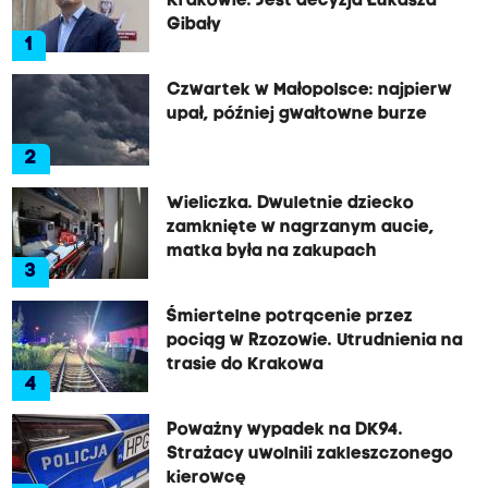
Krakowie. Jest decyzja Łukasza
Gibały
1
Czwartek w Małopolsce: najpierw
upał, później gwałtowne burze
2
Wieliczka. Dwuletnie dziecko
zamknięte w nagrzanym aucie,
matka była na zakupach
3
Śmiertelne potrącenie przez
pociąg w Rzozowie. Utrudnienia na
trasie do Krakowa
4
Poważny wypadek na DK94.
Strażacy uwolnili zakleszczonego
kierowcę