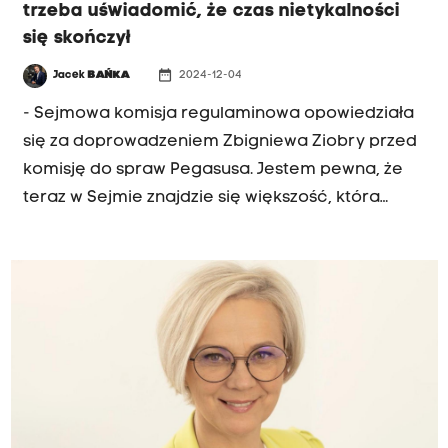
trzeba uświadomić, że czas nietykalności
podejmowania dyskusji na konkretne tematy.
się skończył
date_range
Jacek
BAŃKA
2024-12-04
- Sejmowa komisja regulaminowa opowiedziała
się za doprowadzeniem Zbigniewa Ziobry przed
komisję do spraw Pegasusa. Jestem pewna, że
teraz w Sejmie znajdzie się większość, która
przegłosuje wniosek o odebranie mu immunitetu
- mówiła w Radiu Kraków Dorota Niedziela,
wicemarszałkini Sejmu i wiceprzewodnicząca
Platformy Obywatelskiej. "Po niedawnym
doprowadzeniu szefa ABW na przesłuchanie
przed komisję, pan Ziobro zrozumiał, że czas
nietykalności się skończył" - dodawała. Według
Doroty Niedzieli jeszcze dziś po południu