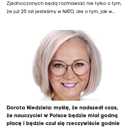
Zjednoczonych będą rozmawiać nie tylko o tym,
że już 25 lat jesteśmy w NATO, ale o tym, jak w
najbliższym czasie będzie wyglądała kwestia
wzmocnienia naszego bezpieczeństwa - mówiła
na antenie Radia Kraków Dorota Niedziela,
wicemarszałek Sejmu i wiceszefowa PO. O 9.00
rozpocznie się narada prezydenta i premiera
przed wspólnym wylotem do Stanów
Zjednoczonych. W posiedzeniu Rady
Bezpieczeństwa Narodowego wezmą udział
także przedstawiciele resortów siłowych,
kierownictwo MSZ oraz przedstawiciele
wszystkich klubów parlamentarnych i wojskowi
Dorota Niedziela: myślę, że nadszedł czas,
dowódcy. "Nasze stosunki ze Stanami
że nauczyciel w Polsce będzie miał godną
Zjednoczonymi są bardzo dobre, niezależnie od
płacę i będzie czuł się rzeczywiście godnie
tego, która opcja rządząca jest u władzy" -