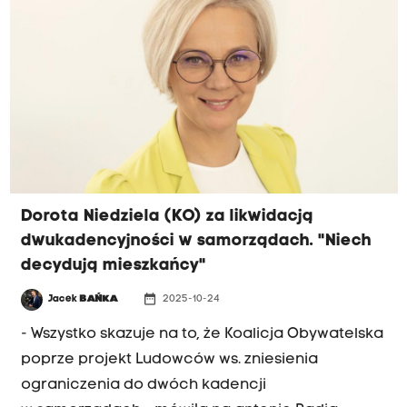
referendum. 27 stycznia zostało złożone
powiadomienie w sprawie podjęcia inicjatywy
przeprowadzenia referendum w sprawie
odwołania Prezydenta Miasta Krakowa i Rady
Miasta Krakowa przed upływem kadencji.
Organizatorzy akcji referendalnej nadal zbierają
podpisy pod wnioskiem o referendum. Żeby do
niego doszło, muszą zebrać około 58 tysięcy
Dorota Niedziela (KO) za likwidacją
podpisów mieszkańców Krakowa. Mają czas do
dwukadencyjności w samorządach. "Niech
połowy marca.
decydują mieszkańcy"
date_range
Jacek
BAŃKA
2025-10-24
- Wszystko skazuje na to, że Koalicja Obywatelska
poprze projekt Ludowców ws. zniesienia
ograniczenia do dwóch kadencji