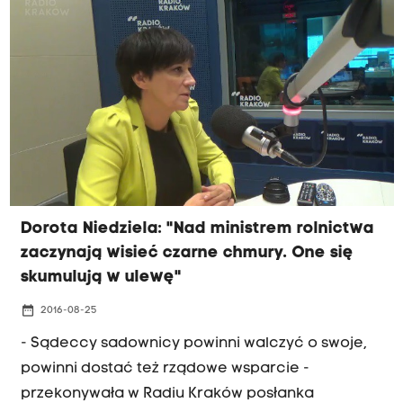
ujawnienie zarobków kadry kierowniczej
Narodowego Banku Polskiego. Ustala też
wysokość pensji dyrektorów i kierowników banku.
Nie mogą przekraczać one 60 procent
wynagrodzenia prezesa NBP. "Z tej ustawy nic nie
wynika, nie dowiemy się ile zarabiały
współpracowniczki prezesa Adama
Glapińskiego. Za to, że ujawniono ich pensje,
ukarani zostali pracownicy NBP" - mówiła
Dorota Niedziela: "Nad ministrem rolnictwa
posłanka Niedziela w porannej rozmowie Radia
zaczynają wisieć czarne chmury. One się
Kraków.
skumulują w ulewę"
date_range
2016-08-25
- Sądeccy sadownicy powinni walczyć o swoje,
powinni dostać też rządowe wsparcie -
przekonywała w Radiu Kraków posłanka