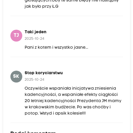
głosujących.Oby te same błędy nie nastąpiły
jak było przy Ł.G
Taki jeden
TJ
2025-10-24
Pani z kotem i wszystko jasne...
Stop koryciarstwu
SK
2025-10-24
Oczywiście wspaniała inicjatywa zniesienia
kadencyjności, a wspaniałe efekty ciągłości
20 letniej kadencyjności Prezydenta JM mamy
w krakowskim budżecie. Po was choćby i
potop. Wstyd i apsik kolesie!!!