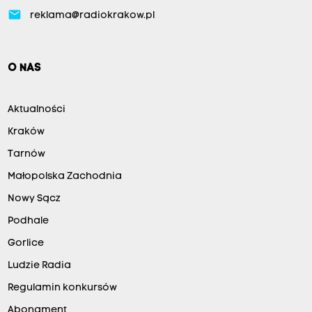
email
reklama@radiokrakow.pl
O NAS
Aktualności
Kraków
Tarnów
Małopolska Zachodnia
Nowy Sącz
Podhale
Gorlice
Ludzie Radia
Regulamin konkursów
Abonament