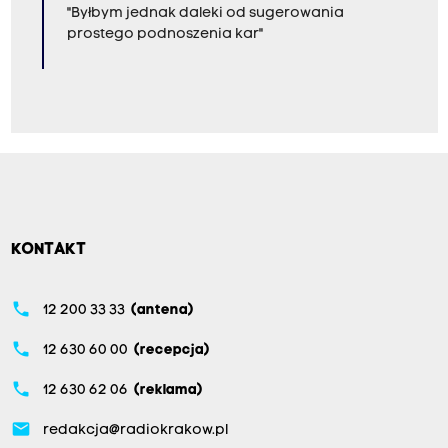
"Byłbym jednak daleki od sugerowania
prostego podnoszenia kar"
KONTAKT
phone
12 200 33 33
(antena)
phone
12 630 60 00
(recepcja)
phone
12 630 62 06
(reklama)
email
redakcja@radiokrakow.pl