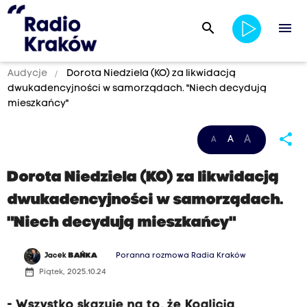
search
menu
Audycje
Dorota Niedziela (KO) za likwidacją
dwukadencyjności w samorządach. "Niech decydują
mieszkańcy"
share
A
A
A
Dorota Niedziela (KO) za likwidacją
dwukadencyjności w samorządach.
"Niech decydują mieszkańcy"
Jacek
BAŃKA
Poranna rozmowa Radia Kraków
date_range
Piątek, 2025.10.24
- Wszystko skazuje na to, że Koalicja