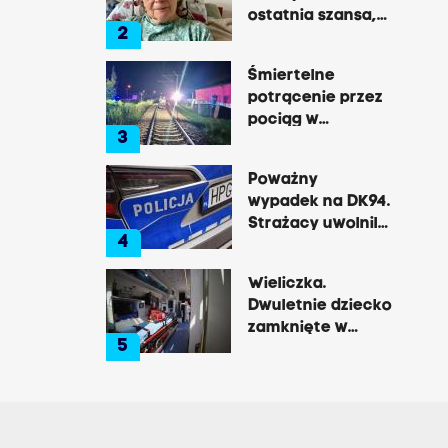
ostatnia szansa,
2
by opowiedzieć o
tej okrutnej
Śmiertelne
chorobie
potrącenie przez
pociąg w
3
Rzozowie.
Utrudnienia na
Poważny
trasie do Krakowa
wypadek na DK94.
Strażacy uwolnili
4
zakleszczonego
kierowcę
Wieliczka.
Dwuletnie dziecko
zamknięte w
5
nagrzanym aucie,
matka była na
zakupach