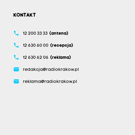
KONTAKT
phone
12 200 33 33
(antena)
phone
12 630 60 00
(recepcja)
phone
12 630 62 06
(reklama)
email
redakcja@radiokrakow.pl
email
reklama@radiokrakow.pl