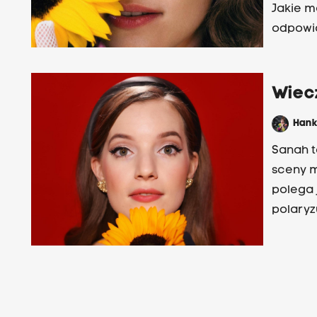
Jakie m
odpowi
Wiec
Han
Sanah t
sceny m
polega 
polaryz
„Wieczo
Marian 