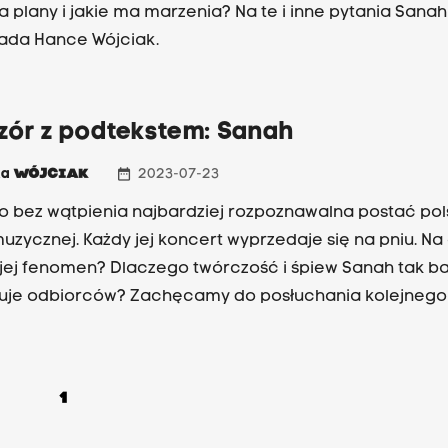
a plany i jakie ma marzenia? Na te i inne pytania Sanah
ada Hance Wójciak.
zór z podtekstem: Sanah
date_range
ka
WÓJCIAK
2023-07-23
o bez wątpienia najbardziej rozpoznawalna postać pols
uzycznej. Każdy jej koncert wyprzedaje się na pniu. N
jej fenomen? Dlaczego twórczość i śpiew Sanah tak b
uje odbiorców? Zachęcamy do posłuchania kolejnego
ru z podtekstem”, w którym Hanka Wójciak i kulturozn
Płachecki rozmawiają o Sanah i jej piosenkach.
1