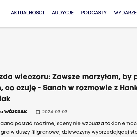
AKTUALNOŚCI
AUDYCJE
PODCASTY
WYDARZE
zda wieczoru: Zawsze marzyłam, by 
, co czuję - Sanah w rozmowie z Han
iak
date_range
ka
WÓJCIAK
2024-03-03
adna postać rodzimej sceny nie wzbudza takich emocj
 gra w duszy filigranowej dziewczyny wyprzedającej st