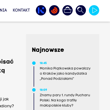
NIA
KONTAKT
Najnowsze
pisać
18:45
Monika Piątkowska powalczy
ką
o Kraków jako kandydatka
„Ponad Podziałami”
18:09
Znamy pary 1. rundy Pucharu
i jak
Polski. Na kogo trafiły
małopolskie kluby?
adiony?