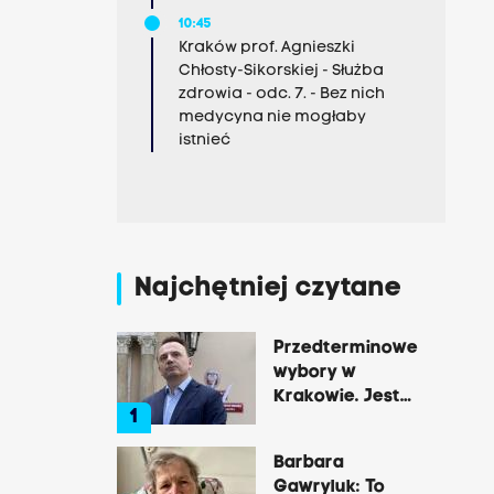
10:45
Kraków prof. Agnieszki
Chłosty-Sikorskiej - Służba
zdrowia - odc. 7. - Bez nich
medycyna nie mogłaby
istnieć
Najchętniej czytane
Przedterminowe
wybory w
Krakowie. Jest
1
decyzja Łukasza
Gibały
Barbara
Gawryluk: To