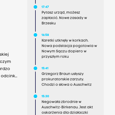
17:47
Pytasz urząd, możesz
zapłacić. Nowe zasady w
Brzesku
16:58
Karetki utknęły w korkach.
Nowa podstacja pogotowia w
Nowym Sączu dopiero w
kiej
przyszłym roku
a czym
ardzo
15:41
Grzegorz Braun usłyszy
 odcinka
prokuratorskie zarzuty.
awca
Chodzi o słowa o Auschwitz
15:30
Negowała zbrodnie w
Auschwitz-Birkenau. Jest akt
oskarżenia dla działaczki