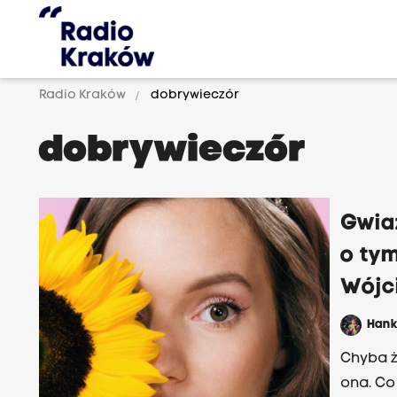
Radio Kraków
dobrywieczór
dobrywieczór
Gwia
o tym
Wójc
Han
Chyba ż
ona. Co