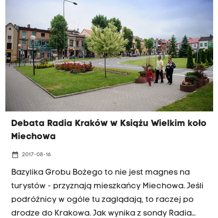
rozmawialiśmy m.in. o tym, jak będzie wyglądać
"nowe życie" krakowskich kierowców. Jedną ze
zmian będzie nocne parkowanie - system,
którego w Krakowie jeszcze nie było.
Debata Radia Kraków w Książu Wielkim koło
Miechowa
date_range
2017-08-16
Bazylika Grobu Bożego to nie jest magnes na
turystów - przyznają mieszkańcy Miechowa. Jeśli
podróżnicy w ogóle tu zaglądają, to raczej po
drodze do Krakowa. Jak wynika z sondy Radia