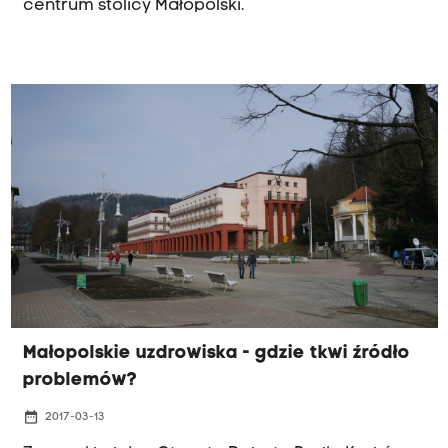
centrum stolicy Małopolski.
Małopolskie uzdrowiska - gdzie tkwi źródło
problemów?
date_range
2017-03-13