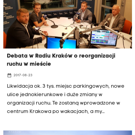
Debata w Radiu Kraków o reorganizacji
ruchu w mieście
date_range
2017-08-23
Likwidacja ok. 3 tys. miejsc parkingowych, nowe
ulice jednokierunkowe i duże zmiany w
organizacji ruchu. Te zostaną wprowadzone w
centrum Krakowa po wakacjach, a my
dyskutujemy o nich na antenie Radia Kraków
podczas kolejnej debaty. W środę po godz. 18:00