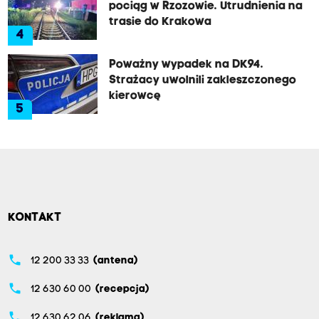
pociąg w Rzozowie. Utrudnienia na
trasie do Krakowa
4
Poważny wypadek na DK94.
Strażacy uwolnili zakleszczonego
kierowcę
5
KONTAKT
phone
12 200 33 33
(antena)
phone
12 630 60 00
(recepcja)
phone
12 630 62 06
(reklama)