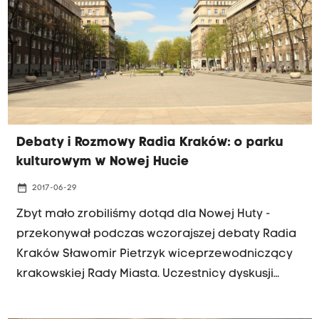
Kaliński, wójt Mucharza Wacław Wądolny, wójt
Zembrzyc Łukasz Palarski oraz poseł Józef
Brynkus.
Debaty i Rozmowy Radia Kraków: o parku
kulturowym w Nowej Hucie
date_range
2017-06-29
Zbyt mało zrobiliśmy dotąd dla Nowej Huty -
przekonywał podczas wczorajszej debaty Radia
Kraków Sławomir Pietrzyk wiceprzewodniczący
krakowskiej Rady Miasta. Uczestnicy dyskusji
rozmawiali miedzy innymi o przygotowywanej
uchwale o parku kulturowym, który objąć ma