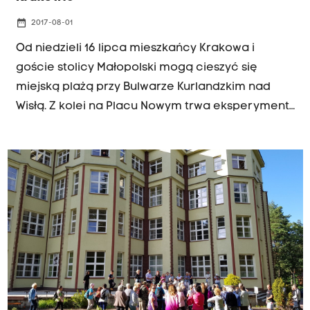
date_range
2017-08-01
Od niedzieli 16 lipca mieszkańcy Krakowa i
goście stolicy Małopolski mogą cieszyć się
miejską plażą przy Bulwarze Kurlandzkim nad
Wisłą. Z kolei na Placu Nowym trwa eksperyment
- część ulic została pomalowana na zielono,
pojawiły się nowe ławki i ograniczono ruch
samochodowy. Trwa remont Parku Krakowskiego
ale równocześnie w różnych częściach miasta
projektowane są tzw. parki kieszonkowe. Jak
powinien wyglądać w stolicy Małopolski rozwój
rekreacyjnej przestrzeni publicznej i terenów
zielonych? W trakcie kolejnej letniej debaty w
Radiu Kraków 19 lipca dyskutowali o tym goście
Mariusza Bartkowicza: Piotr Kempf - dyrektor