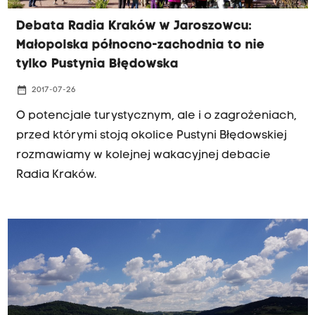
Zarządu Zieleni Miejskiej w Krakowie, a także
Debata Radia Kraków w Jaroszowcu:
radni miejscy Anna Szybist z PO i Włodzimierz
Małopolska północno-zachodnia to nie
Pietrus z PIS.
tylko Pustynia Błędowska
date_range
2017-07-26
O potencjale turystycznym, ale i o zagrożeniach,
przed którymi stoją okolice Pustyni Błędowskiej
rozmawiamy w kolejnej wakacyjnej debacie
Radia Kraków.