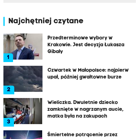
Najchętniej czytane
Przedterminowe wybory w
Krakowie. Jest decyzja Łukasza
Gibały
1
Czwartek w Małopolsce: najpierw
upał, później gwałtowne burze
2
Wieliczka. Dwuletnie dziecko
zamknięte w nagrzanym aucie,
matka była na zakupach
3
Śmiertelne potrącenie przez