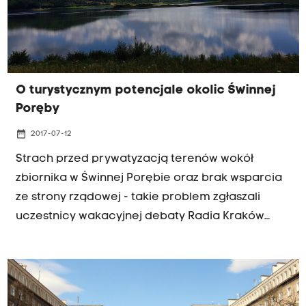
O turystycznym potencjale okolic Świnnej
Poręby
date_range
2017-07-12
Strach przed prywatyzacją terenów wokół
zbiornika w Świnnej Porębie oraz brak wsparcia
ze strony rządowej - takie problem zgłaszali
uczestnicy wakacyjnej debaty Radia Kraków
dotyczącej przyszłości Jeziora Mucharskiego. W
dyskusji wzięli udział samorządowcy z Wadowic,
Mucharza, Zembrzyc oraz powiatu
wadowickiego: starosta wadowicki Bartosz