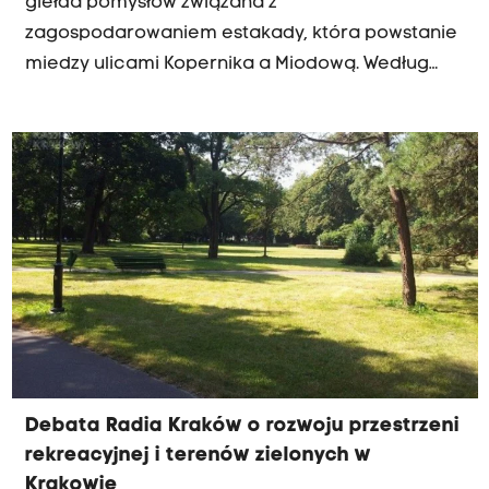
giełda pomysłów związana z
zagospodarowaniem estakady, która powstanie
miedzy ulicami Kopernika a Miodową. Według
pierwotnych planów władz miasta, przestrzeń
powstała po likwidacji nasypu kolejowego
miałaby zostać przeznaczona na parking. O tym,
jak wykorzystać niemal kilometr nowej
przestrzeni miejskiej rozmawiamy w ramach
kolejnej wakacyjnej debaty Radia Kraków.
Debata Radia Kraków o rozwoju przestrzeni
rekreacyjnej i terenów zielonych w
Krakowie