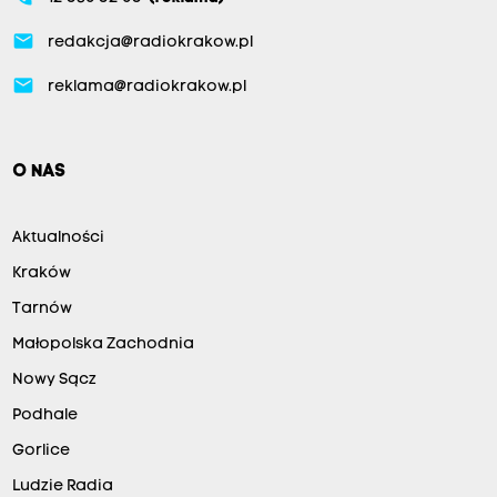
email
redakcja@radiokrakow.pl
email
reklama@radiokrakow.pl
O NAS
Aktualności
Kraków
Tarnów
Małopolska Zachodnia
Nowy Sącz
Podhale
Gorlice
Ludzie Radia