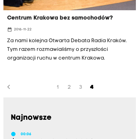
Centrum Krakowa bez samochodów?
date_range
2016-11-22
Za nami kolejna Otwarta Debata Radia Kraków.
Tym razem rozmawialiśmy o przyszłości
organizacji ruchu w centrum Krakowa.
chevron_left
1
2
3
4
Najnowsze
00:06