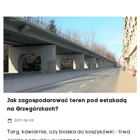
Kraków, to jednak nie jedyny problem
mieszkańców miasteczka z północy Małopolski.
Kolejnym jest brak pracy. Podczas debaty Radia
Kraków przyjrzymy się potencjałowi
turystycznemu północy naszego regionu.
Jak zagospodarować teren pod estakadą
na Grzegórzkach?
date_range
2017-08-09
Targ, kawiarnie, czy boiska do koszykówki - trwa