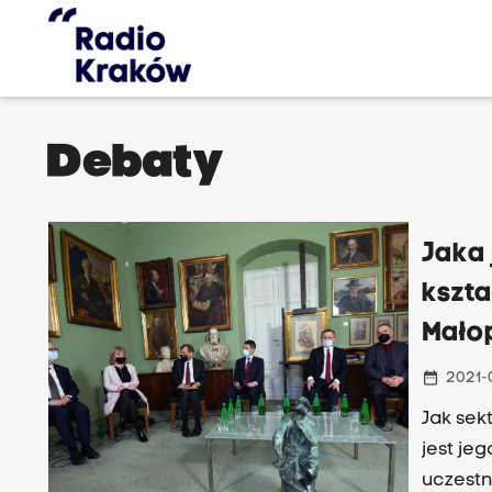
Debaty
Jaka 
kszta
Mało
date_range
2021-
Jak sek
jest je
uczestn