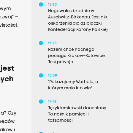
 prof.
15:30
an
Nowym
Negowała zbrodnie w
ozwój” –
Auschwitz-Birkenau. Jest akt
oskarżenia dla działaczki
istości,
Konfederacji Korony Polskiej
za nie
15:23
Razem chce nocnego
pociągu Kraków–Katowice.
Jest petycja
jest
15:00
nych
"Pokazujemy Warhola, o
którym mało kto wie"
14:46
Język łemkowski doceniony.
wa? Czy
To nośnik pamięci i
tożsamości
apędów
aków i