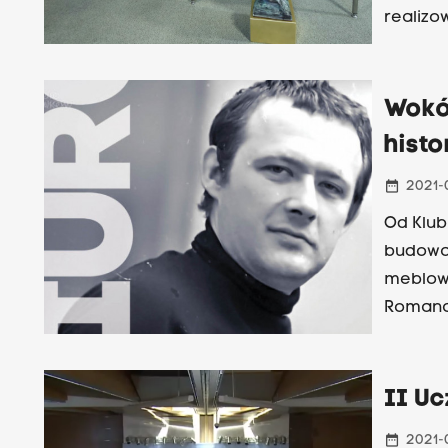
realizo
nim udzi
Wokó
hist
date_range
2021-
Od Klub
budowan
meblowa
Romana 
archite
opozycj
„zrzuca
II Uc
dr hab.
date_range
2021-