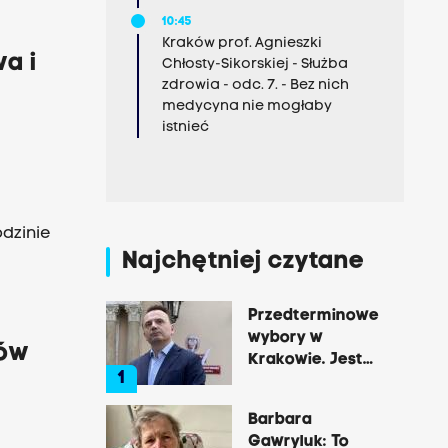
10:45
Kraków prof. Agnieszki
a i
Chłosty-Sikorskiej - Służba
zdrowia - odc. 7. - Bez nich
medycyna nie mogłaby
istnieć
odzinie
Najchętniej czytane
Przedterminowe
wybory w
nów
Krakowie. Jest
1
decyzja Łukasza
Gibały
Barbara
Gawryluk: To