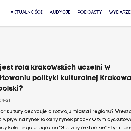
AKTUALNOŚCI
AUDYCJE
PODCASTY
WYDARZE
jest rola krakowskich uczelni w
łtowaniu polityki kulturalnej Krakowa
polski?
04-21
tor kultury decyduje o rozwoju miasta i regionu? Wreszci
go wpływ na rynek lokalny rynek pracy? O tym dyskutowa
icy kolejnego programu "Godziny rektorskie" - tym ra