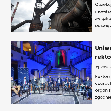
Oczekuj
mówił p
związko
poświęc
definit
ma stra
Uniwe
rekt
date_range
2020-
Rektorz
czasach
organizo
zgodnie