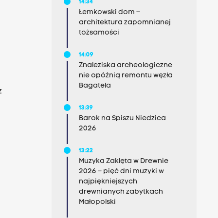
14:34
Łemkowski dom –
architektura zapomnianej
tożsamości
14:09
Znaleziska archeologiczne
nie opóźnią remontu węzła
Bagatela
z
13:39
Barok na Spiszu Niedzica
2026
13:22
Muzyka Zaklęta w Drewnie
2026 – pięć dni muzyki w
najpiękniejszych
drewnianych zabytkach
Małopolski