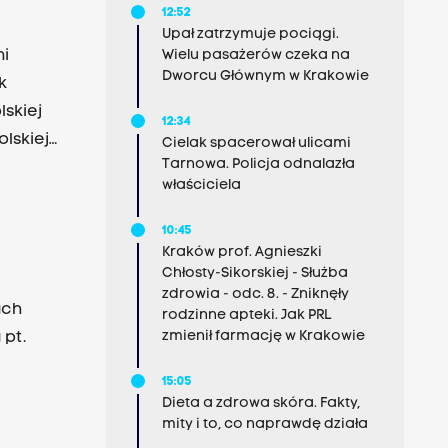
12:52
Upał zatrzymuje pociągi.
ni
Wielu pasażerów czeka na
Dworcu Głównym w Krakowie
k
skiej
12:34
lskiej
Cielak spacerował ulicami
Tarnowa. Policja odnalazła
iego
właściciela
,
jciech
10:45
zelni
Kraków prof. Agnieszki
Chłosty-Sikorskiej - Służba
.
zdrowia - odc. 8. - Zniknęły
ach
rodzinne apteki. Jak PRL
zmienił farmację w Krakowie
pt.
15:05
Dieta a zdrowa skóra. Fakty,
mity i to, co naprawdę działa