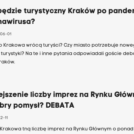
 będzie turystyczny Kraków po pande
nawirusa?
06-01
o Krakowa wrócą turyści? Czy miasto potrzebuje now
turystyki? Na te i inne pytania odpowiadali goście deb
raków.
ejszenie liczby imprez na Rynku Głó
obry pomysł? DEBATA
2-11
Krakowa tną liczbę imprez na Rynku Głównym o ponad