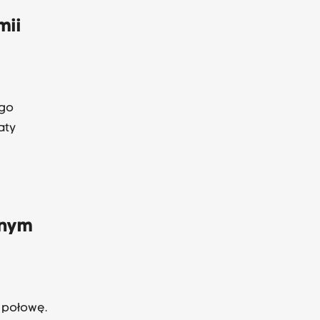
mii
ego
aty
wnym
 połowę.