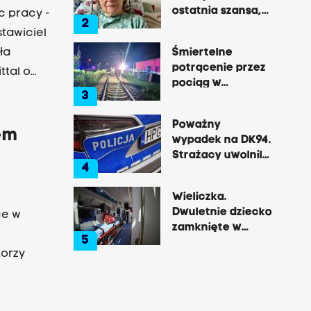
ostatnia szansa,
c pracy -
2
by opowiedzieć o
tawiciel
tej okrutnej
ła
Śmiertelne
chorobie
potrącenie przez
ttal o
pociąg w
. Prace
3
Rzozowie.
Utrudnienia na
Poważny
trasie do Krakowa
em
wypadek na DK94.
Strażacy uwolnili
4
zakleszczonego
kierowcę
Wieliczka.
Dwuletnie dziecko
ce w
zamknięte w
5
nagrzanym aucie,
matka była na
zakupach