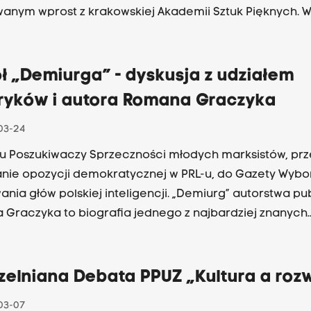
wanym wprost z krakowskiej Akademii Sztuk Pięknych. Wz
ał rektorzy ASP, AST, AM, a także UJ, AGH, UEK oraz UR.
ł „Demiurga” - dyskusja z udziałem
oryków i autora Romana Graczyka
03-24
u Poszukiwaczy Sprzeczności młodych marksistów, prz
ie opozycji demokratycznej w PRL-u, do Gazety Wybor
nia głów polskiej inteligencji. „Demiurg” autorstwa pub
Graczyka to biografia jednego z najbardziej znanych
któw przemian polskiej rzeczywistości. O Adamie Michni
i demokratycznej z czasów PRL-u i niejednoznacznym
niu totalitarnego gorsetu ustroju” dyskutować będą hi
zelniana Debata PPUZ „Kultura a roz
 Barbara Klich - Kluczewska (Zakład Antropologii Histor
03-07