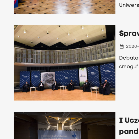
Uniwers
Spra
date_range
2020-
Debata 
smogu”
I Ucz
pand