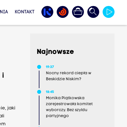
NIA
KONTAKT
Najnowsze
19:37
Nocny rekord ciepła w
 i
Beskidzie Niskim?
18:45
Monika Piątkowska
zarejestrowała komitet
e, jaki
wyborczy. Bez szyldu
li
partyjnego
zem