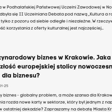
f. Jacek Chrobaczyński (Katedra Historii Najnowszej UP),
ornat (UKSW w Warszawie i PAN) oraz autor książki Rom
 w Podhalańskiej Państwowej Uczelni Zawodowej w 
. Prowadzenie Jolanta Drużyńska.
dbyła się II Uczelniana Debata pod nazwą „Kultura a r
tylko z pozoru od siebie odległe i niezależne. W rzeczyw
ć korzystania z oferty kulturalnej jest najczęściej
wana ekonomicznie, zaś sama działalność gospodarc
się w próżni, lecz osadzona jest w konkretnej kulturze.
zynarodowy biznes w Krakowie. Jaka 
złość europejskiej stolicy nowoczes
 dla biznesu?
01-25
y biznes - globalny problem, a może szansa dla Krako
a rozda nowe karty w sektorze, który był jednym z n
w ostatniej dekadzie? Zapraszamy na debatę Miasta Kr