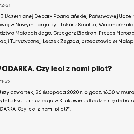
12-21
I Uczelnianej Debaty Podhalańskiej Państwowej Uczel
ej w Nowym Targu byli: Łukasz Smółka, Wicemarszałe
ztwa Małopolskiego; Grzegorz Biedroń, Prezes Małopol
acji Turystycznej; Leszek Zegzda, przedstawiciel Małopo
acji Turystycznej; Marek Wierzba, Dyrektor Podhalańsk
a Specjalistycznego w Nowym Targu; Szymon Ziobrowski
r Tatrzańskiego Parku Narodowego; dr hab. Robert Wo
ODARKA. Czy leci z nami pilot?
zyk, prof. uczelni, Rektor Podhalańskiej Państwowej Uc
11-25
wej w Nowym Targu. Debatę poprowadził Jacek Bańka
iższy czwartek, 26 listopada 2020 r. o godz. 16.30 w mur
ytetu Ekonomicznego w Krakowie odbędzie się debata 
ARKA. Czy leci z nami pilot?".