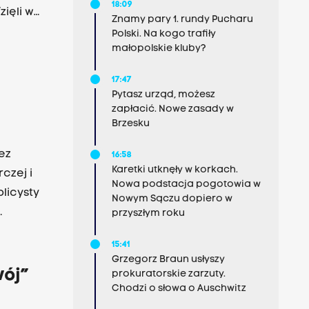
18:09
ięli w
Znamy pary 1. rundy Pucharu
Polski. Na kogo trafiły
małopolskie kluby?
17:47
Pytasz urząd, możesz
zapłacić. Nowe zasady w
Brzesku
ez
16:58
Karetki utknęły w korkach.
czej i
Nowa podstacja pogotowia w
licysty
Nowym Sączu dopiero w
przyszłym roku
ku,
15:41
Grzegorz Braun usłyszy
storycy
wój”
prokuratorskie zarzuty.
Chodzi o słowa o Auschwitz
ycznej