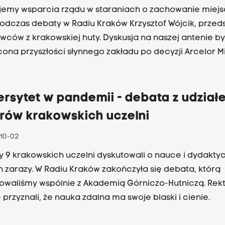
emy wsparcia rządu w staraniach o zachowanie miejs
odczas debaty w Radiu Kraków Krzysztof Wójcik, przeds
wców z krakowskiej huty. Dyskusja na naszej antenie by
ona przyszłości słynnego zakładu po decyzji Arcelor Mi
ywnym zakończeniu działania wielkiego pieca i stalowni
cić - według różnych wyliczeń - od 650 do 1200 osób.
rsytet w pandemii - debata z udział
orów krakowskich uczelni
10-02
y 9 krakowskich uczelni dyskutowali o nauce i dydakty
 zarazy. W Radiu Kraków zakończyła się debata, którą
waliśmy wspólnie z Akademią Górniczo-Hutniczą. Rektorzy
 przyznali, że nauka zdalna ma swoje blaski i cienie.