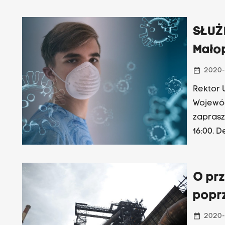
SŁUŻ
Mało
date_range
2020-
Rektor 
Wojewód
zaprasz
16:00. 
O prz
popr
date_range
2020-