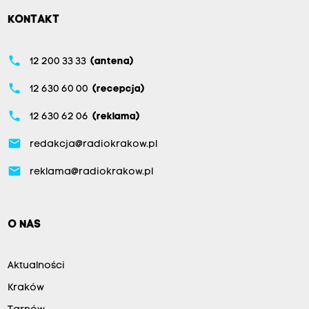
KONTAKT
phone
12 200 33 33
(antena)
phone
12 630 60 00
(recepcja)
phone
12 630 62 06
(reklama)
email
redakcja@radiokrakow.pl
email
reklama@radiokrakow.pl
O NAS
Aktualności
Kraków