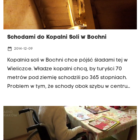
Schodami do Kopalni Soli w Bochni
date_range
2014-12-09
Kopalnia soli w Bochni chce pójść śladami tej w
Wieliczce. Władze kopalni chcą, by turyści 70
metrów pod ziemię schodzili po 365 stopniach.
Problem w tym, że schody obok szybu w centrum
miasta powstały sto lat temu. Dziś są
obowiązkową trasą ewakuacyjną w przypadku
awarii windy. Żeby mogły służyć na co dzień
turystom - muszą iść do remontu. Kopalnia
wystąpiła o dotację na ten cel do ministerstwa
kultury.