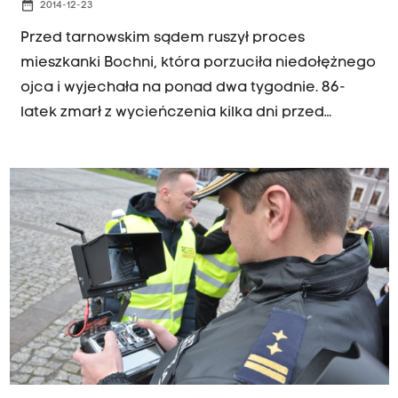
date_range
2014-12-23
Przed tarnowskim sądem ruszył proces
mieszkanki Bochni, która porzuciła niedołężnego
ojca i wyjechała na ponad dwa tygodnie. 86-
latek zmarł z wycieńczenia kilka dni przed
powrotem 59-letniej córki. Elżbieta J. była w tym
czasie w Sopocie. Mimo że kobiecie grozi
dożywocie, po pierwszej rozprawie została - na
wniosek obrony - zwolniona przez sąd z 9-
miesięcznego aresztu. Sąd uznał, że na tym
etapie sprawy, kobieta nie może już mataczyć, a
ze względu na wiek, sytuację życiową i stan
zdrowia nie ucieknie za granicę.