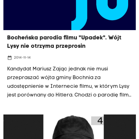
Bocheńska parodia filmu "Upadek". Wójt
Lysy nie otrzyma przeprosin
date_range
2014-11-14
Kandydat Mariusz Zając jednak nie musi
przepraszać wójta gminy Bochnia za
udostępnienie w Internecie filmu, w którym Lysy
jest porównany do Hitlera. Chodzi o parodię filmu
"Upadek". Nieznany autor do oryginalnej sceny
dodał polskie napisy, które sugerują, że scena w
bunkrze dotyczy przegranej wyborów przez
wójta Lysego.