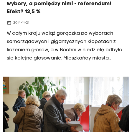
wybory, a pomiędzy nimi - referendum!
Efekt? 12,5 %
date_range
2014-11-21
W całym kraju wciąż gorączka po wyborach
samorządowych i gigantycznych kłopotach z
liczeniem głosów, a w Bochni w niedzielę odbyło
się kolejne głosowanie. Mieszkańcy miasta
decydowali o budowie lub nie podziemnego
parkingu pod placem gen. Okulickiego w
centrum Bochni. Decydowali nielicznie. Lokale
referendalne zostały zamknięte o 21, już przed 23
wiadomo było, że głosowanie nie będzie ważne,
do urn poszło zaledwie 12,5 % uprawnionych.