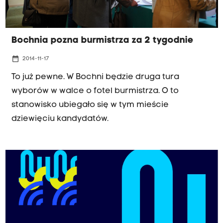
Bochnia pozna burmistrza za 2 tygodnie
date_range
2014-11-17
To już pewne. W Bochni będzie druga tura
wyborów w walce o fotel burmistrza. O to
stanowisko ubiegało się w tym mieście
dziewięciu kandydatów.