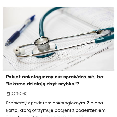
Informacji Turystycznej, z którego można by
zejść z w podziemia bocheńskiej kopalni. Tak
centrum Bochni widzą architekci, którzy stanęli
do konkursu na koncepcję rewitalizacji tego
miejsca.
Pakiet onkologiczny nie sprawdza się, bo
"lekarze działają zbyt szybko"?
date_range
2015-01-12
Problemy z pakietem onkologicznym. Zielona
karta, którą otrzymuje pacjent z podejrzeniem