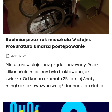
Bochnia: przez rok mieszkała w stajni.
Prokuratura umarza postępowanie
date_range
2014-12-09
Mieszkała w stajni bez prądu i bez wody. Przez
kilkanaście miesięcy była traktowana jak
zwierzę. Od końca dramatu 25-letniej Anety
minął rok, dziewczyna wciąż dochodzi do siebie
w domu pomocy społecznej w Bochni.