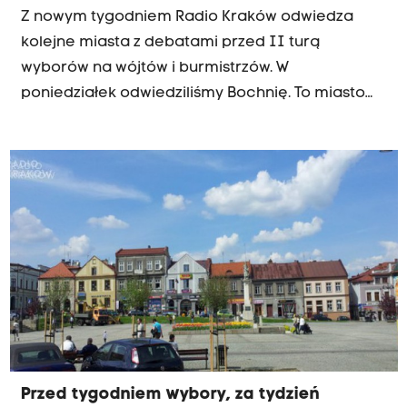
Z nowym tygodniem Radio Kraków odwiedza
kolejne miasta z debatami przed II turą
wyborów na wójtów i burmistrzów. W
poniedziałek odwiedziliśmy Bochnię. To miasto
słynie z najstarszej w Polsce kopalni soli, ale
kiepsko to wykorzystuje. Sytuacji na pewno nie
poprawi nieudane, niedzielne referendum w
sprawie budowy parkingu podziemnego.
Przed tygodniem wybory, za tydzień