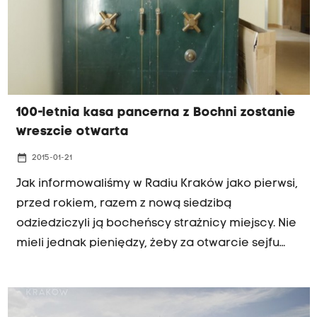
100-letnia kasa pancerna z Bochni zostanie
wreszcie otwarta
date_range
2015-01-21
Jak informowaliśmy w Radiu Kraków jako pierwsi,
przed rokiem, razem z nową siedzibą
odziedziczyli ją bocheńscy strażnicy miejscy. Nie
mieli jednak pieniędzy, żeby za otwarcie sejfu
zapłacić doświadczonemu kasiarzowi, choć
współczesny "Kwinto" przekonywał, że i tak zrobi
to po kosztach, bo taka kasa to prawdziwy