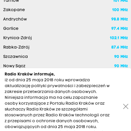
Tarnów
101 MHz
Zakopane
100 MHz
Andrychów
98.8 MHz
Gorlice
97.4 MHz
Krynica-Zdrój
102.1 MHz
Rabka-Zdrój
87.6 MHz
Szczawnica
90 MHz
Nowy Sącz
90 MHz
Radio Kraków informuje,
iż od dnia 25 maja 2018 roku wprowadza
aktualizację polityki prywatności i zabezpieczeń w
zakresie przetwarzania danych osobowych.
Niniejsza informacja ma na celu zapoznanie
osoby korzystające z Portalu Radia Kraków oraz
słuchaczy Radia Kraków ze szczegółami
stosowanych przez Radio Kraków technologii oraz
RADIO KRAKÓW SA. Aleja Juliusza Słowackiego 22, 30-007
z przepisami o ochronie danych osobowych,
Kraków
obowiązujących od dnia 25 maja 2018 roku.