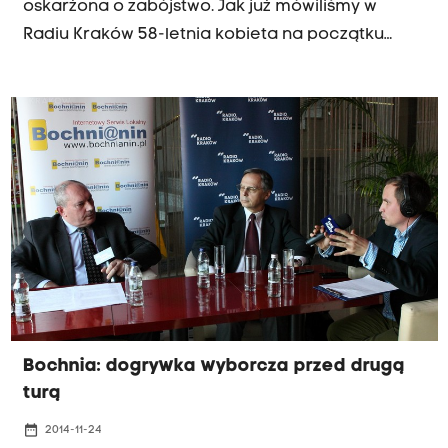
oskarżona o zabójstwo. Jak już mówiliśmy w
Radiu Kraków 58-letnia kobieta na początku
marca zamknęła ojca w domu i wyjechała na
ponad 2-tygodniowy urlop.
Bochnia: dogrywka wyborcza przed drugą
turą
date_range
2014-11-24