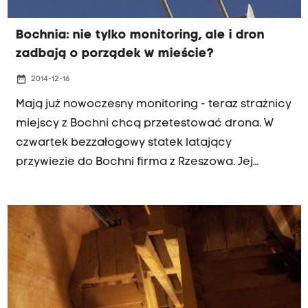
Bochnia: nie tylko monitoring, ale i dron
zadbają o porządek w mieście?
date_range
2014-12-16
Mają już nowoczesny monitoring - teraz strażnicy
miejscy z Bochni chcą przetestować drona. W
czwartek bezzałogowy statek latający
przywiezie do Bochni firma z Rzeszowa. Jej
pracownicy najpierw przedstawią strażnikom
aspekt prawny używania dronów, a później
pokażą możliwości tych urządzeń nad
bocheńskim rynkiem.