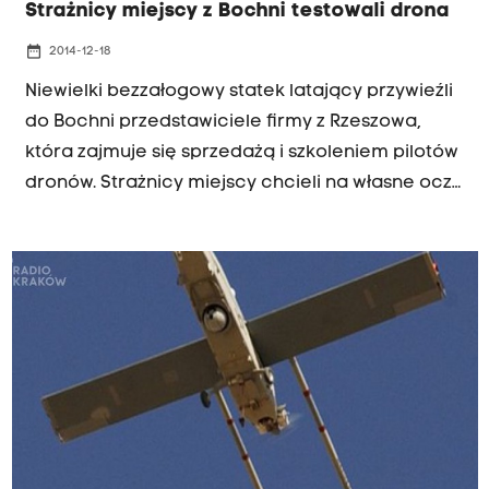
Strażnicy miejscy z Bochni testowali drona
date_range
2014-12-18
Niewielki bezzałogowy statek latający przywieźli
do Bochni przedstawiciele firmy z Rzeszowa,
która zajmuje się sprzedażą i szkoleniem pilotów
dronów. Strażnicy miejscy chcieli na własne oczy
zobaczyć czy taki sprzęt przydałby im się w
pracy. I są nim zachwyceni.