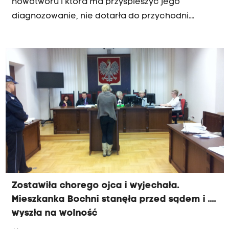
nowotworu i która ma przyspieszyć jego
diagnozowanie, nie dotarła do przychodni.
Lekarz rodzinny z Nowego Wiśnicza, Arkadiusz
Krupiński, 2 stycznia chciał ją wypisać choremu,
bo, jak powiedział Radiu Kraków, miał
uzasadnione podejrzenie choroby
nowotworowej. Niestety na początku roku do
przychodni nie trafiły odpowiednie druki.
Zostawiła chorego ojca i wyjechała.
Mieszkanka Bochni stanęła przed sądem i ....
wyszła na wolność