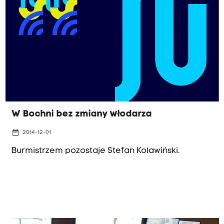
W Bochni bez zmiany włodarza
date_range
2014-12-01
Burmistrzem pozostaje Stefan Kolawiński.