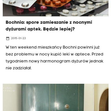
Bochnia: spore zamieszanie z nocnymi
dyżurami aptek. Będzie lepiej?
date_range
2015-01-23
W ten weekend mieszkańcy Bochni powinni już
bez problemu w nocy kupić leki w aptece. Przed
tygodniem nowy harmonogram dyżurów jednak
nie zadziałał.