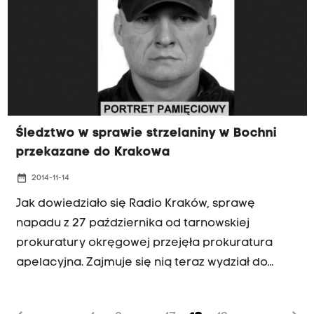
Śledztwo w sprawie strzelaniny w Bochni
przekazane do Krakowa
date_range
2014-11-14
Jak dowiedziało się Radio Kraków, sprawę
napadu z 27 października od tarnowskiej
prokuratury okręgowej przejęła prokuratura
apelacyjna. Zajmuje się nią teraz wydział do
spraw przestępczości zorganizowanej i korupcji
- przyznał rzecznik prokuratury apelacyjnej Piotr