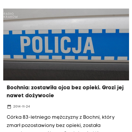
mieszkańcy pytają czy nie będą ich nadużywać i
zaglądać im do domów.
Bochnia: zostawiła ojca bez opieki. Grozi jej
nawet dożywocie
date_range
2014-11-24
Córka 83-letniego mężczyzny z Bochni, który
zmarł pozostawiony bez opieki, została