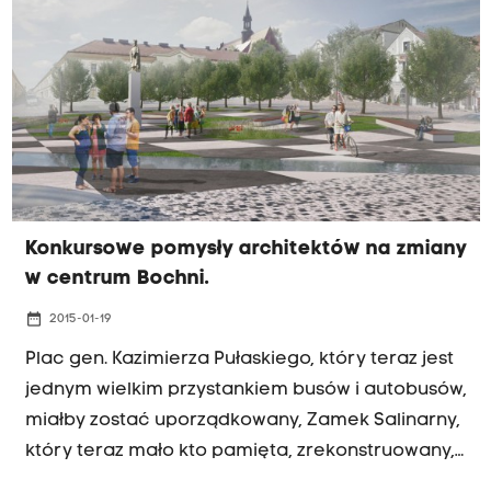
rarytas. Kasę próbował też otworzyc hobbysta,
który sam sie do nich zgłosił po informowach w
mediach zapoczątkowych przez nasze radio.
Konkursowe pomysły architektów na zmiany
w centrum Bochni.
date_range
2015-01-19
Plac gen. Kazimierza Pułaskiego, który teraz jest
jednym wielkim przystankiem busów i autobusów,
miałby zostać uporządkowany, Zamek Salinarny,
który teraz mało kto pamięta, zrekonstruowany,
a Dom Kultury zamieniłby się w Centrum