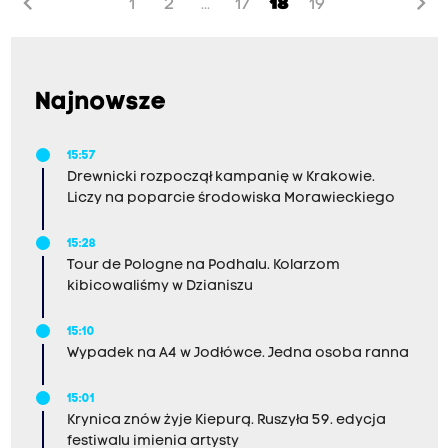
chevron_left
chevron_right
1
2
17
18
19
...
Kosmaty.
Najnowsze
15:57
Drewnicki rozpoczął kampanię w Krakowie.
Liczy na poparcie środowiska Morawieckiego
15:28
Tour de Pologne na Podhalu. Kolarzom
kibicowaliśmy w Dzianiszu
15:10
Wypadek na A4 w Jodłówce. Jedna osoba ranna
15:01
Krynica znów żyje Kiepurą. Ruszyła 59. edycja
festiwalu imienia artysty