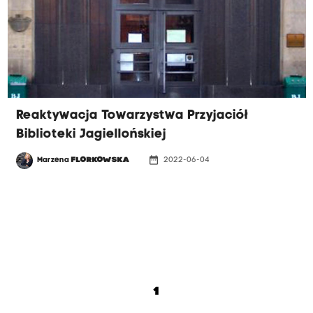
Reaktywacja Towarzystwa Przyjaciół
Biblioteki Jagiellońskiej
date_range
Marzena
FLORKOWSKA
2022-06-04
1