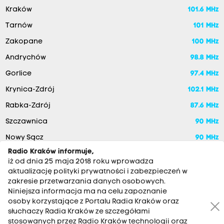
Kraków
101.6 MHz
Tarnów
101 MHz
Zakopane
100 MHz
Andrychów
98.8 MHz
Gorlice
97.4 MHz
Krynica-Zdrój
102.1 MHz
Rabka-Zdrój
87.6 MHz
Szczawnica
90 MHz
Nowy Sącz
90 MHz
Radio Kraków informuje,
iż od dnia 25 maja 2018 roku wprowadza
aktualizację polityki prywatności i zabezpieczeń w
zakresie przetwarzania danych osobowych.
Niniejsza informacja ma na celu zapoznanie
osoby korzystające z Portalu Radia Kraków oraz
słuchaczy Radia Kraków ze szczegółami
stosowanych przez Radio Kraków technologii oraz