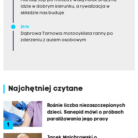
Mariusz Jop po meczu z Wisłą Płock: Drużyna
idzie w dobrym kierunku, a rywalizacja w
składzie nas buduje
21:14
Dąbrowa Tarnowa: motocyklista ranny po
zderzeniu z autem osobowym
Najchętniej czytane
Rośnie liczba niezaszczepionych
dzieci. Sanepid mówi o próbach
paraliżowania jego pracy
1
Jacek Majchrowski o