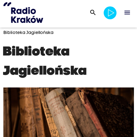
search
menu
Biblioteka Jagiellońska
Biblioteka
Jagiellońska