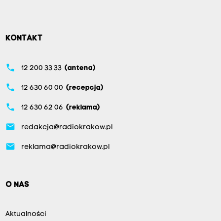
KONTAKT
phone
12 200 33 33
(antena)
phone
12 630 60 00
(recepcja)
phone
12 630 62 06
(reklama)
email
redakcja@radiokrakow.pl
email
reklama@radiokrakow.pl
O NAS
Aktualności