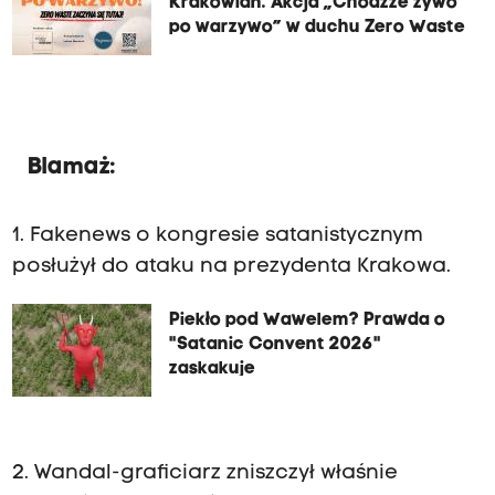
Krakowian. Akcja „Chodźże żywo
po warzywo” w duchu Zero Waste
Blamaż:
1. Fakenews o kongresie satanistycznym
posłużył do ataku na prezydenta Krakowa.
Piekło pod Wawelem? Prawda o
"Satanic Convent 2026"
zaskakuje
2. Wandal-graficiarz zniszczył właśnie