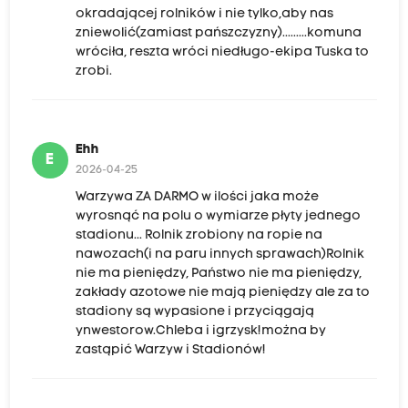
okradającej rolników i nie tylko,aby nas
zniewolić(zamiast pańszczyzny).........komuna
wróciła, reszta wróci niedługo-ekipa Tuska to
zrobi.
Ehh
E
2026-04-25
Warzywa ZA DARMO w ilości jaka może
wyrosnąć na polu o wymiarze płyty jednego
stadionu... Rolnik zrobiony na ropie na
nawozach(i na paru innych sprawach)Rolnik
nie ma pieniędzy, Państwo nie ma pieniędzy,
zakłady azotowe nie mają pieniędzy ale za to
stadiony są wypasione i przyciągają
ynwestorow.Chleba i igrzysk!można by
zastąpić Warzyw i Stadionów!