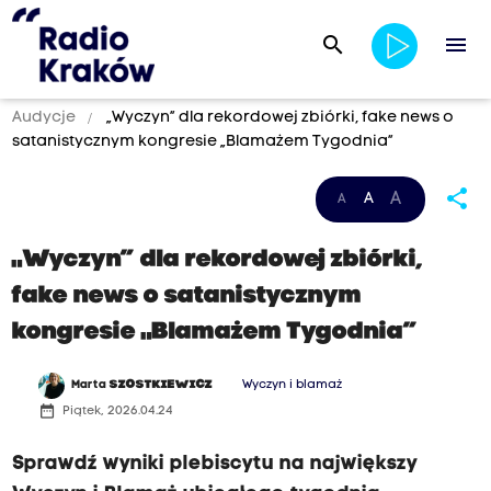
search
menu
Audycje
„Wyczyn” dla rekordowej zbiórki, fake news o
satanistycznym kongresie „Blamażem Tygodnia”
share
A
A
A
„Wyczyn” dla rekordowej zbiórki,
fake news o satanistycznym
kongresie „Blamażem Tygodnia”
Marta
SZOSTKIEWICZ
Wyczyn i blamaż
date_range
Piątek, 2026.04.24
Sprawdź wyniki plebiscytu na największy