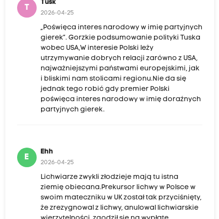
Tusk
T
2026-04-25
„Poświęca interes narodowy w imię partyjnych
gierek”. Gorzkie podsumowanie polityki Tuska
wobec USA,W interesie Polski leży
utrzymywanie dobrych relacji zarówno z USA,
najważniejszymi państwami europejskimi, jak
i bliskimi nam stolicami regionu.Nie da się
jednak tego robić gdy premier Polski
poświęca interes narodowy w imię doraźnych
partyjnych gierek.
Ehh
E
2026-04-25
Lichwiarze zwykli złodzieje mają tu istna
ziemię obiecana.Prekursor lichwy w Polsce w
swoim mateczniku w UK został tak przyciśnięty,
że zrezygnowal z lichwy, anulowal lichwiarskie
wierzytelności, zgodził sie na wypłatę