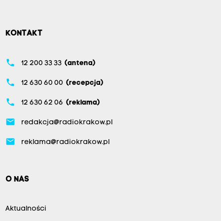
KONTAKT
phone
12 200 33 33
(antena)
phone
12 630 60 00
(recepcja)
phone
12 630 62 06
(reklama)
email
redakcja@radiokrakow.pl
email
reklama@radiokrakow.pl
O NAS
Aktualności