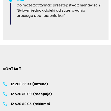
18:08
Co może zatrzymać przestępstwa z nienawiści?
"Byłbym jednak daleki od sugerowania
prostego podnoszenia kar"
KONTAKT
phone
12 200 33 33
(antena)
phone
12 630 60 00
(recepcja)
phone
12 630 62 06
(reklama)