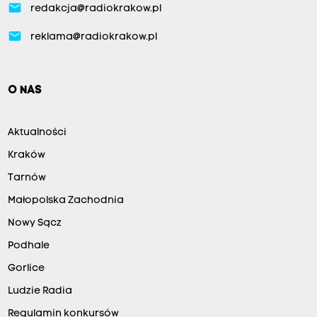
email
redakcja@radiokrakow.pl
email
reklama@radiokrakow.pl
O NAS
Aktualności
Kraków
Tarnów
Małopolska Zachodnia
Nowy Sącz
Podhale
Gorlice
Ludzie Radia
Regulamin konkursów