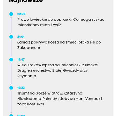
Najnowsze
22:05
Prawo łowieckie do poprawki. Co mogą zyskać
mieszkańcy miast i wsi?
21:01
Łania z pokrywą kosza na śmieci błąka się po
Zakopanem
19:47
Wisła Kraków lepsza od imienniczki z Płocka!
Drugie zwycięstwo Białej Gwiazdy przy
Reymonta
18:23
Triumf na Górze Wiatrów: Katarzyna
Niewiadoma-Phinney zdobywa Mont Ventoux i
żółtą koszulkę!