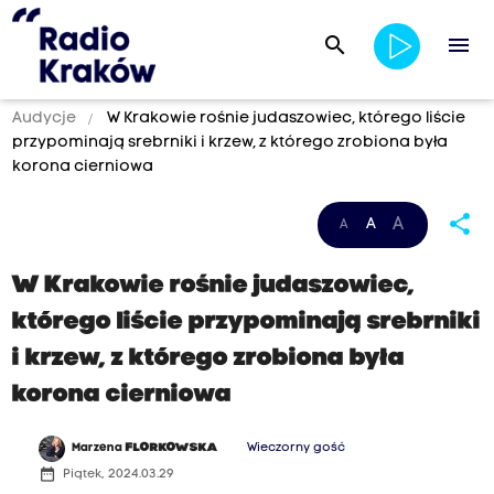
search
menu
Audycje
W Krakowie rośnie judaszowiec, którego liście
przypominają srebrniki i krzew, z którego zrobiona była
korona cierniowa
share
A
A
A
W Krakowie rośnie judaszowiec,
którego liście przypominają srebrniki
i krzew, z którego zrobiona była
korona cierniowa
Marzena
FLORKOWSKA
Wieczorny gość
date_range
Piątek, 2024.03.29