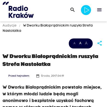
search
menu
Audycje
W Dworku Białoprądnickim ruszyła Strefa
Nastolatka
share
A
A
A
W Dworku Białoprądnickim ruszyła
Strefa Nastolatka
date_range
Przed hejnałem
Środa, 2017.04.19
W Dworku Białoprądnickim powstało miejsce,
w którym młodzi ludzie będą mogli
anonimowo i bezpłatnie uzyskać fachową