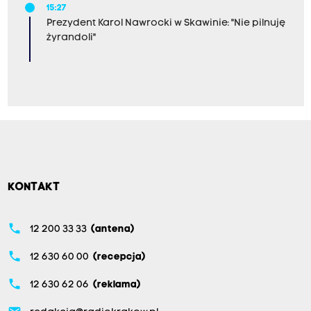
15:27
Prezydent Karol Nawrocki w Skawinie: "Nie pilnuję
żyrandoli"
KONTAKT
phone
12 200 33 33
(antena)
phone
12 630 60 00
(recepcja)
phone
12 630 62 06
(reklama)