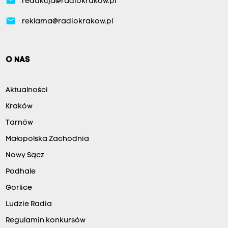
email
redakcja@radiokrakow.pl
email
reklama@radiokrakow.pl
O NAS
Aktualności
Kraków
Tarnów
Małopolska Zachodnia
Nowy Sącz
Podhale
Gorlice
Ludzie Radia
Regulamin konkursów