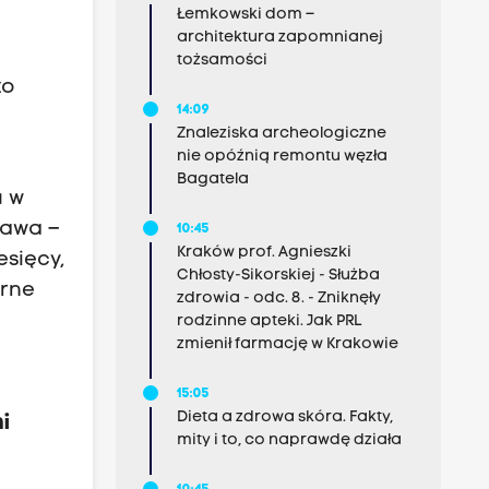
Łemkowski dom –
architektura zapomnianej
tożsamości
to
14:09
Znaleziska archeologiczne
nie opóźnią remontu węzła
Bagatela
u w
tawa –
10:45
Kraków prof. Agnieszki
esięcy,
Chłosty-Sikorskiej - Służba
erne
zdrowia - odc. 8. - Zniknęły
rodzinne apteki. Jak PRL
zmienił farmację w Krakowie
15:05
Dieta a zdrowa skóra. Fakty,
i
mity i to, co naprawdę działa