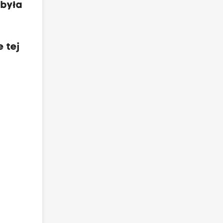
 była
e tej