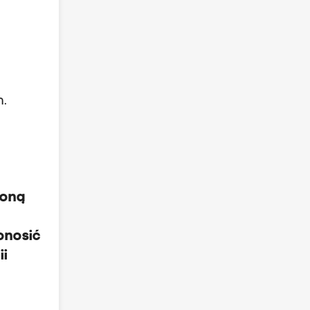
m.
roną
onosić
ii