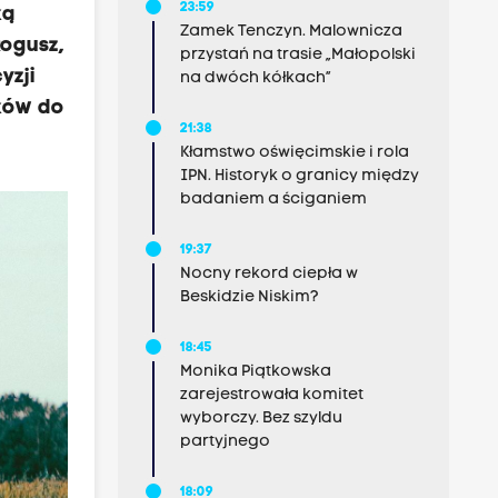
23:59
ką
Zamek Tenczyn. Malownicza
ogusz,
przystań na trasie „Małopolski
yzji
na dwóch kółkach”
tków do
21:38
Kłamstwo oświęcimskie i rola
IPN. Historyk o granicy między
badaniem a ściganiem
19:37
Nocny rekord ciepła w
Beskidzie Niskim?
18:45
Monika Piątkowska
zarejestrowała komitet
wyborczy. Bez szyldu
partyjnego
18:09