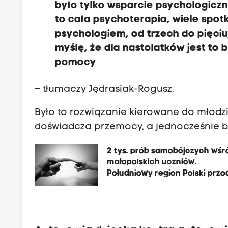
było tylko wsparcie psychologiczne
to cała psychoterapia, wiele spot
psychologiem, od trzech do pięciu
myślę, że dla nastolatków jest to b
pomocy
– tłumaczy Jędrasiak-Rogusz.
Było to rozwiązanie kierowane do młodz
doświadcza przemocy, a jednocześnie bo
2 tys. prób samobójczych wśr
małopolskich uczniów.
Południowy region Polski przo
w mrocznych statystykach