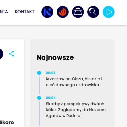
NIA
KONTAKT
share
Najnowsze
00:06
Krzeszowice: Cisza, historia i
cień dawnego uzdrowiska
00:04
Skarby z perspektywy dwóch
kółek: Zaglądamy do Muzeum
Agatów w Rudnie
Skoro