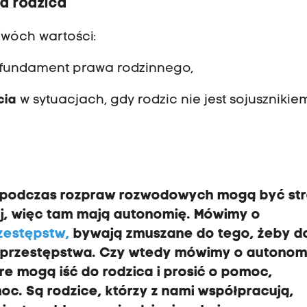
a rodzica
dwóch wartości:
 fundament prawa rodzinnego,
cia
w sytuacjach, gdy rodzic nie jest sojusznikie
e podczas rozpraw rozwodowych mogą być st
j, więc tam mają autonomię. Mówimy o
zestępstw,
bywają zmuszane do tego, żeby d
em przestępstwa. Czy wtedy mówimy o autonom
re mogą iść do rodzica i prosić o pomoc,
oc. Są rodzice, którzy z nami współpracują,