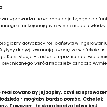
ta
stawa wprowadza nowe regulacje będące de fac
zinnego i funkcjonującym w nim modelu władzy
deologiczny dotyczący roli państwa w ingerowani
Krytycy decyzji zwracają uwagę, że w efekcie us
ą z Konstytucją – zostanie opóźniona o wiele mi
ia psychicznego wśród młodzieży oznacza wymi
e realizowano by jej zapisy, czyli są sprawdzen
 młodzieżą - mogłaby bardzo pomóc. Odsetek
y. I uważam, że skoro bardzo łatwo jest