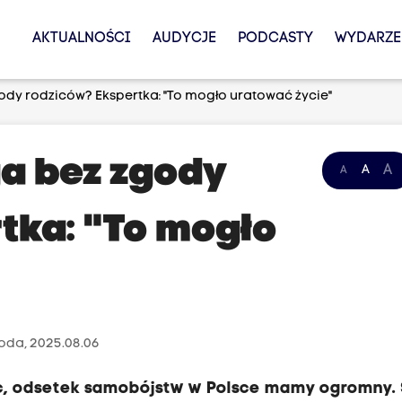
AKTUALNOŚCI
AUDYCJE
PODCASTY
WYDARZE
y rodziców? Ekspertka: "To mogło uratować życie"
a bez zgody
A
A
A
tka: "To mogło
oda, 2025.08.06
c, odsetek samobójstw w Polsce mamy ogromny. 