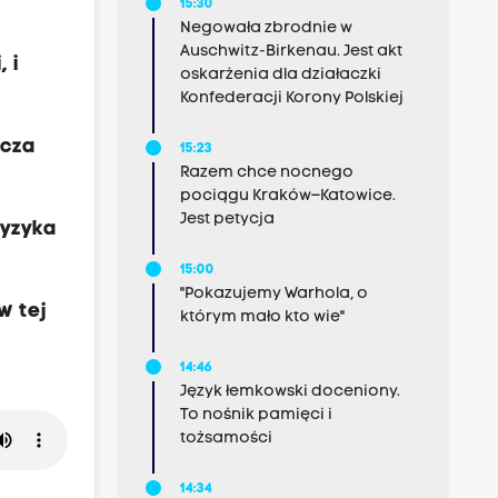
15:30
Negowała zbrodnie w
Auschwitz-Birkenau. Jest akt
 i
oskarżenia dla działaczki
Konfederacji Korony Polskiej
zcza
15:23
Razem chce nocnego
pociągu Kraków–Katowice.
Jest petycja
ryzyka
15:00
"Pokazujemy Warhola, o
w tej
którym mało kto wie"
14:46
Język łemkowski doceniony.
To nośnik pamięci i
tożsamości
14:34