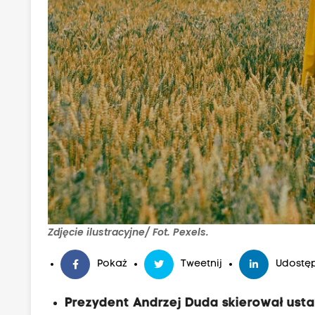
Zdjęcie ilustracyjne/ Fot. Pexels.
Pokaż
Tweetnij
Udostęp
Prezydent Andrzej Duda skierował ust