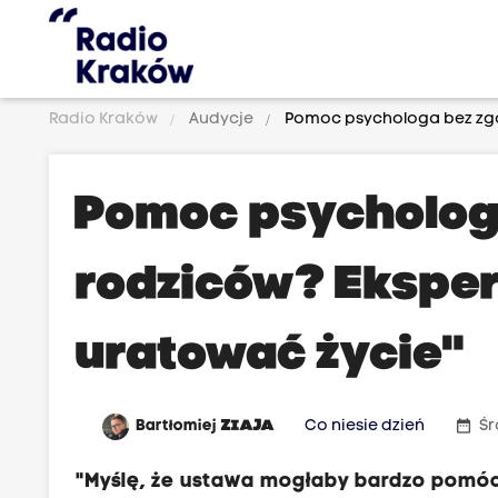
Radio Kraków
Audycje
Pomoc psychologa bez zgod
Pomoc psycholog
rodziców? Eksper
uratować życie"
date_range
Bartłomiej
ZIAJA
Co niesie dzień
Śr
"Myślę, że ustawa mogłaby bardzo pomó