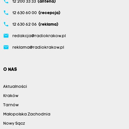
phone
12 200 33 33
(antena)
phone
12 630 60 00
(recepcja)
phone
12 630 62 06
(reklama)
email
redakcja@radiokrakow.pl
email
reklama@radiokrakow.pl
O NAS
Aktualności
Kraków
Tarnów
Małopolska Zachodnia
Nowy Sącz