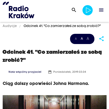
search
menu
Audycje
Odcinek 41. "Co zamierzałeś ze sobą zrobić?"
share
A
A
A
Odcinek 41. "Co zamierzałeś ze sobą
zrobić?"
date_range
Nasz wspólny przyjaciel
Poniedziałek, 2019.03.04
Ciąg dalszy opowieści Johna Harmona.