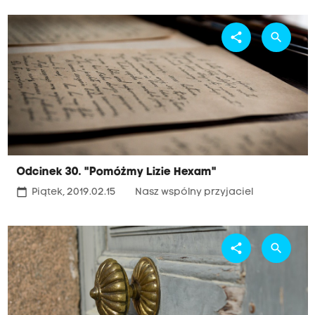
share
search
Odcinek 30. "Pomóżmy Lizie Hexam"
calendar_today
Piątek, 2019.02.15
Nasz wspólny przyjaciel
share
search