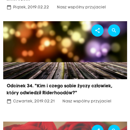
calendar_today
Piątek, 2019.02.22
Nasz wspólny przyjaciel
share
search
Odcinek 34. "Kim i czego sobie życzy człowiek,
który odwiedził Riderhoodów?"
calendar_today
Czwartek, 2019.02.21
Nasz wspólny przyjaciel