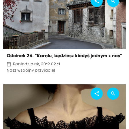
share
search
Odcinek 26. "Karolu, będziesz kiedyś jednym z nas"
calendar_today
Poniedziałek, 2019.02.11
Nasz wspólny przyjaciel
share
search