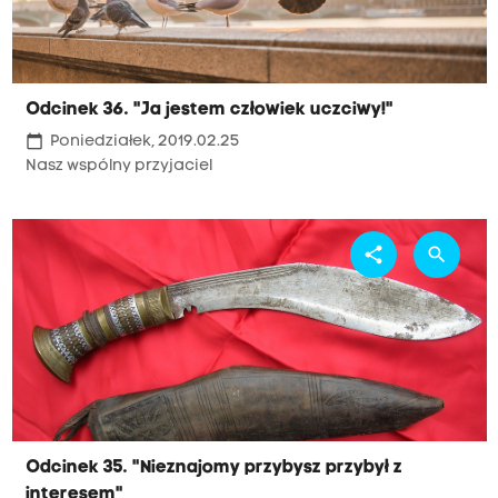
Odcinek 36. "Ja jestem człowiek uczciwy!"
calendar_today
Poniedziałek, 2019.02.25
Nasz wspólny przyjaciel
share
search
Odcinek 35. "Nieznajomy przybysz przybył z
interesem"