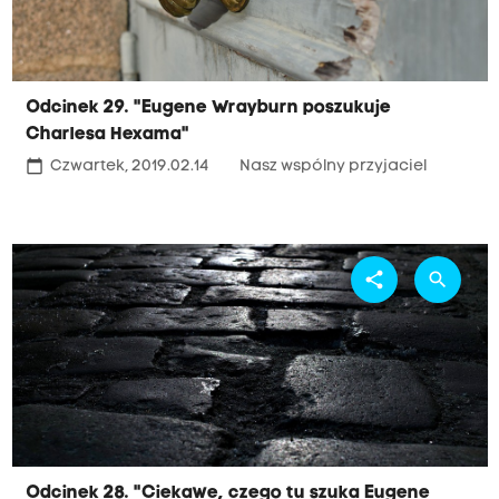
Odcinek 29. "Eugene Wrayburn poszukuje
Charlesa Hexama"
calendar_today
Czwartek, 2019.02.14
Nasz wspólny przyjaciel
share
search
Odcinek 28. "Ciekawe, czego tu szuka Eugene