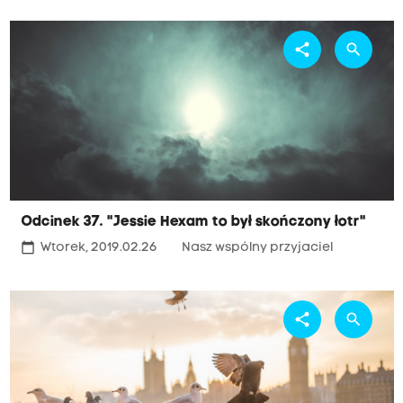
share
search
Odcinek 37. "Jessie Hexam to był skończony łotr"
calendar_today
Wtorek, 2019.02.26
Nasz wspólny przyjaciel
share
search