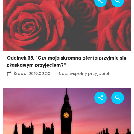
share
search
Odcinek 33. "Czy moja skromna oferta przyjmie się
z łaskawym przyjęciem?"
calendar_today
Środa, 2019.02.20
Nasz wspólny przyjaciel
share
search