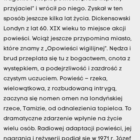
przyjaciel” i wrócił po niego. Zyskał w ten
sposób jeszcze kilka lat życia. Dickensowski
Londyn z lat 60. XIX wieku to miejsce akcji
powieści. Wciąż jeszcze przypomina miasto,
które znamy z „Opowieści wigilijnej”. Nędza i
brud przeplata się tu z bogactwem, cnota z
występkiem, a podejrzliwość i zazdrość z
czystym uczuciem. Powieść – rzeka,
wielowątkowa, z rozbudowaną intrygą,
zaczyna się nomen omen na londyńskiej
rzece, Tamizie, od odnalezienia topielca. To
dramatyczne zdarzenie wpłynie na życie
wielu osób. Radiowej adaptacji powieści, jej
nagrania i reżyserii podjął się w 1971 r. Józef