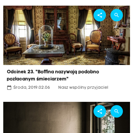
share
search
Odcinek 23. "Boffina nazywają podobno
pozłacanym śmieciarzem"
calendar_today
Środa, 2019.02.06
Nasz wspólny przyjaciel
share
search