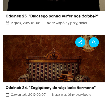
Odcinek 25. "Dlaczego panna Wilfer nosi żałobę?"
calendar_today
Piątek, 2019.02.08
Nasz wspólny przyjaciel
share
search
Odcinek 24. "Zaglądamy do więzienia Harmona"
calendar_today
Czwartek, 2019.02.07
Nasz wspólny przyjaciel