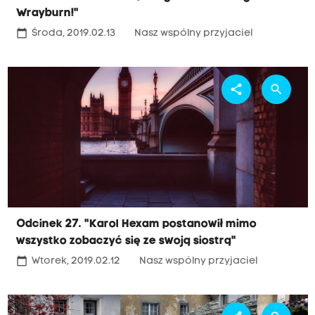
Wrayburn!"
calendar_today
Środa, 2019.02.13
Nasz wspólny przyjaciel
share
search
Odcinek 27. "Karol Hexam postanowił mimo
wszystko zobaczyć się ze swoją siostrą"
calendar_today
Wtorek, 2019.02.12
Nasz wspólny przyjaciel