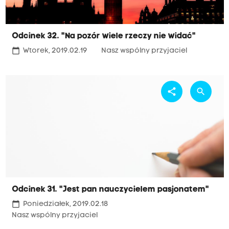
Odcinek 32. "Na pozór wiele rzeczy nie widać"
calendar_today
Wtorek, 2019.02.19
Nasz wspólny przyjaciel
share
search
Odcinek 31. "Jest pan nauczycielem pasjonatem"
calendar_today
Poniedziałek, 2019.02.18
Nasz wspólny przyjaciel