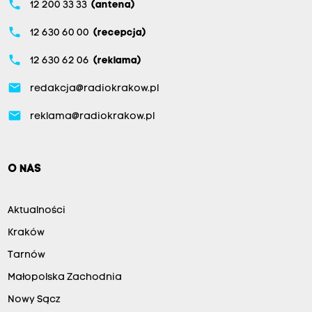
phone
12 200 33 33
(antena)
phone
12 630 60 00
(recepcja)
phone
12 630 62 06
(reklama)
email
redakcja@radiokrakow.pl
email
reklama@radiokrakow.pl
O NAS
Aktualności
Kraków
Tarnów
Małopolska Zachodnia
Nowy Sącz