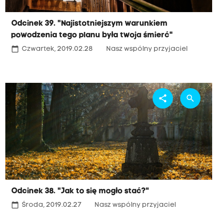
Odcinek 39. "Najistotniejszym warunkiem
powodzenia tego planu była twoja śmierć"
calendar_today
Czwartek, 2019.02.28
Nasz wspólny przyjaciel
share
search
Odcinek 38. "Jak to się mogło stać?"
calendar_today
Środa, 2019.02.27
Nasz wspólny przyjaciel