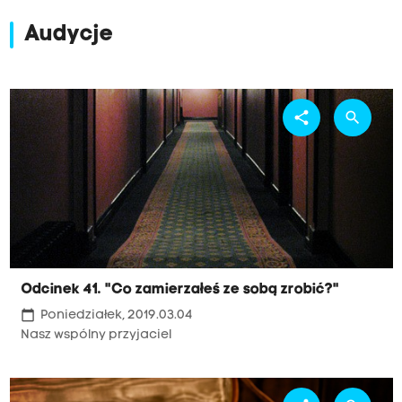
Audycje
share
search
Odcinek 41. "Co zamierzałeś ze sobą zrobić?"
calendar_today
Poniedziałek, 2019.03.04
Nasz wspólny przyjaciel