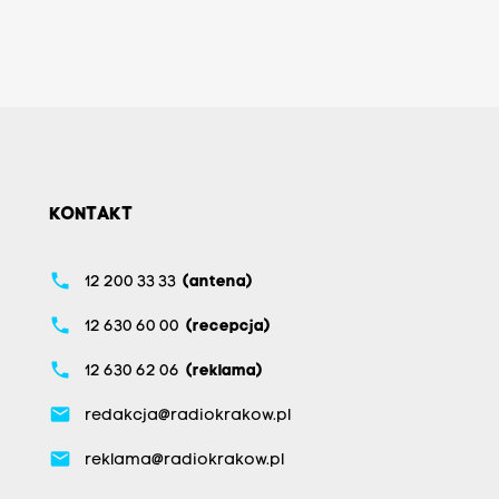
KONTAKT
phone
12 200 33 33
(antena)
phone
12 630 60 00
(recepcja)
phone
12 630 62 06
(reklama)
email
redakcja@radiokrakow.pl
email
reklama@radiokrakow.pl