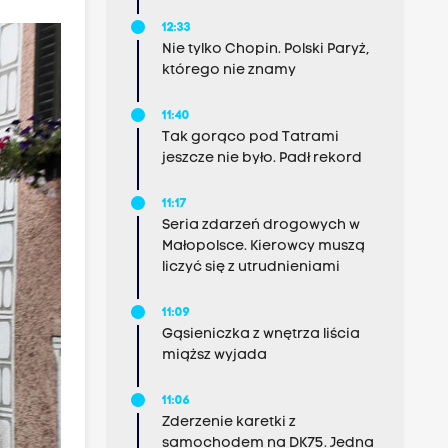
12:33
Nie tylko Chopin. Polski Paryż,
którego nie znamy
11:40
Tak gorąco pod Tatrami
jeszcze nie było. Padł rekord
11:17
Seria zdarzeń drogowych w
Małopolsce. Kierowcy muszą
liczyć się z utrudnieniami
11:09
Gąsieniczka z wnętrza liścia
miąższ wyjada
11:06
Zderzenie karetki z
samochodem na DK75. Jedna