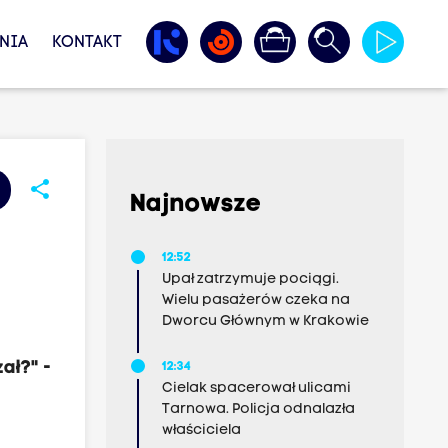
NIA
KONTAKT
share
Najnowsze
12:52
Upał zatrzymuje pociągi.
Wielu pasażerów czeka na
Dworcu Głównym w Krakowie
ał?" -
12:34
Cielak spacerował ulicami
Tarnowa. Policja odnalazła
właściciela