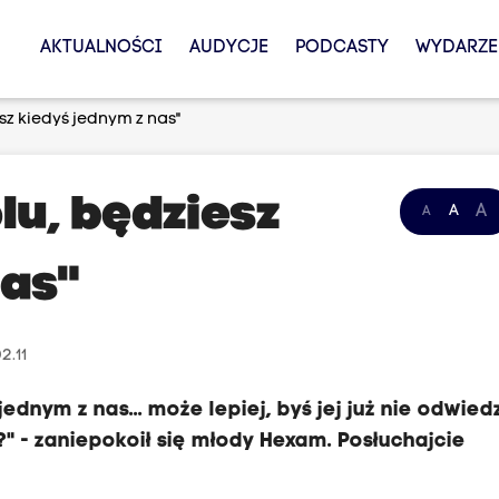
AKTUALNOŚCI
AUDYCJE
PODCASTY
WYDARZE
sz kiedyś jednym z nas"
lu, będziesz
A
A
A
nas"
2.11
ednym z nas... może lepiej, byś jej już nie odwiedz
?" - zaniepokoił się młody Hexam. Posłuchajcie