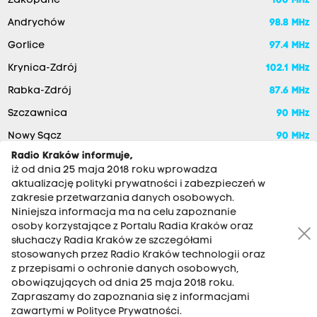
Zakopane
100 MHz
Andrychów
98.8 MHz
Gorlice
97.4 MHz
Krynica-Zdrój
102.1 MHz
Rabka-Zdrój
87.6 MHz
Szczawnica
90 MHz
Nowy Sącz
90 MHz
Radio Kraków informuje,
iż od dnia 25 maja 2018 roku wprowadza
aktualizację polityki prywatności i zabezpieczeń w
zakresie przetwarzania danych osobowych.
Niniejsza informacja ma na celu zapoznanie
osoby korzystające z Portalu Radia Kraków oraz
słuchaczy Radia Kraków ze szczegółami
stosowanych przez Radio Kraków technologii oraz
RADIO KRAKÓW SA. Aleja Juliusza Słowackiego 22, 30-007
z przepisami o ochronie danych osobowych,
Kraków
obowiązujących od dnia 25 maja 2018 roku.
Antena: 12 200 33 33
Zapraszamy do zapoznania się z informacjami
zawartymi w Polityce Prywatności.