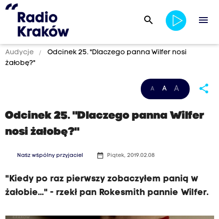
search
menu
Audycje
Odcinek 25. "Dlaczego panna Wilfer nosi
żałobę?"
share
A
A
A
Odcinek 25. "Dlaczego panna Wilfer
nosi żałobę?"
date_range
Nasz wspólny przyjaciel
Piątek, 2019.02.08
"Kiedy po raz pierwszy zobaczyłem panią w
żałobie..." - rzekł pan Rokesmith pannie Wilfer.