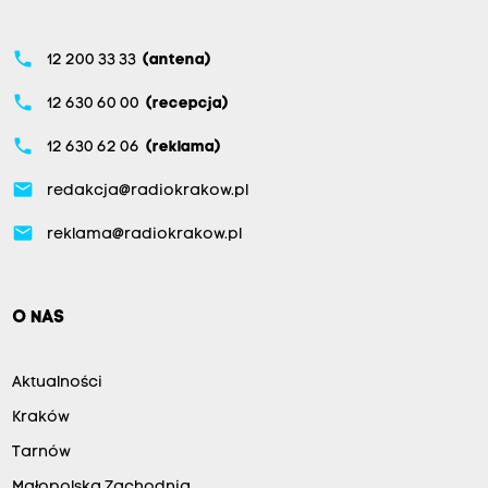
phone
12 200 33 33
(antena)
phone
12 630 60 00
(recepcja)
phone
12 630 62 06
(reklama)
email
redakcja@radiokrakow.pl
email
reklama@radiokrakow.pl
O NAS
Aktualności
Kraków
Tarnów
Małopolska Zachodnia