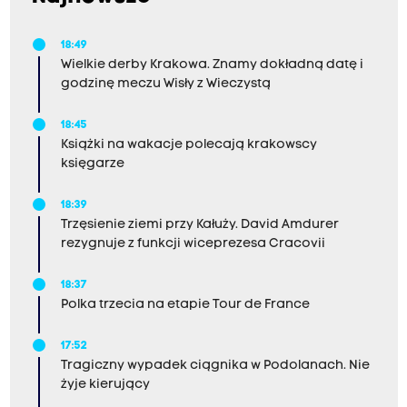
18:49
Wielkie derby Krakowa. Znamy dokładną datę i
godzinę meczu Wisły z Wieczystą
18:45
Książki na wakacje polecają krakowscy
księgarze
18:39
Trzęsienie ziemi przy Kałuży. David Amdurer
rezygnuje z funkcji wiceprezesa Cracovii
18:37
Polka trzecia na etapie Tour de France
17:52
Tragiczny wypadek ciągnika w Podolanach. Nie
żyje kierujący