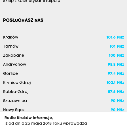
Sklep z kosmetykami tolpa.pl
POSŁUCHASZ NAS
Kraków
101.6 MHz
Tarnów
101 MHz
Zakopane
100 MHz
Andrychów
98.8 MHz
Gorlice
97.4 MHz
Krynica-Zdrój
102.1 MHz
Rabka-Zdrój
87.6 MHz
Szczawnica
90 MHz
Nowy Sącz
90 MHz
Radio Kraków informuje,
iż od dnia 25 maja 2018 roku wprowadza