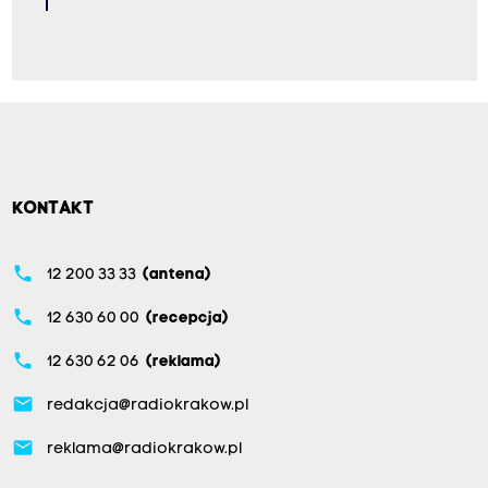
KONTAKT
phone
12 200 33 33
(antena)
phone
12 630 60 00
(recepcja)
phone
12 630 62 06
(reklama)
email
redakcja@radiokrakow.pl
email
reklama@radiokrakow.pl