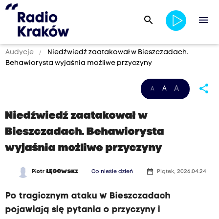
search
menu
Audycje
Niedźwiedź zaatakował w Bieszczadach.
Behawiorysta wyjaśnia możliwe przyczyny
share
A
A
A
Niedźwiedź zaatakował w
Bieszczadach. Behawiorysta
wyjaśnia możliwe przyczyny
date_range
Piotr
ŁĘGOWSKI
Co niesie dzień
Piątek, 2026.04.24
Po tragicznym ataku w Bieszczadach
pojawiają się pytania o przyczyny i