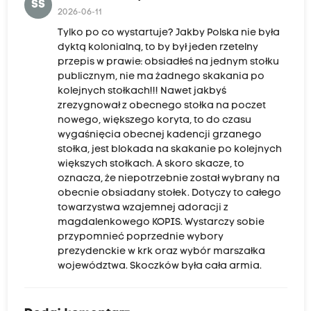
SS
2026-06-11
Tylko po co wystartuje? Jakby Polska nie była
dyktą kolonialną, to by był jeden rzetelny
przepis w prawie: obsiadłeś na jednym stołku
publicznym, nie ma żadnego skakania po
kolejnych stołkach!!! Nawet jakbyś
zrezygnował z obecnego stołka na poczet
nowego, większego koryta, to do czasu
wygaśnięcia obecnej kadencji grzanego
stołka, jest blokada na skakanie po kolejnych
większych stołkach. A skoro skacze, to
oznacza, że niepotrzebnie został wybrany na
obecnie obsiadany stołek. Dotyczy to całego
towarzystwa wzajemnej adoracji z
magdalenkowego KOPIS. Wystarczy sobie
przypomnieć poprzednie wybory
prezydenckie w krk oraz wybór marszałka
województwa. Skoczków była cała armia.