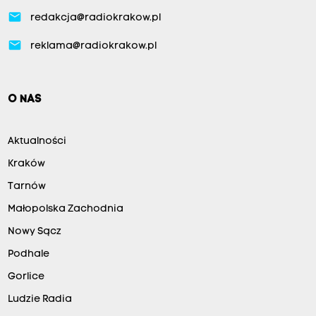
email
redakcja@radiokrakow.pl
email
reklama@radiokrakow.pl
O NAS
Aktualności
Kraków
Tarnów
Małopolska Zachodnia
Nowy Sącz
Podhale
Gorlice
Ludzie Radia