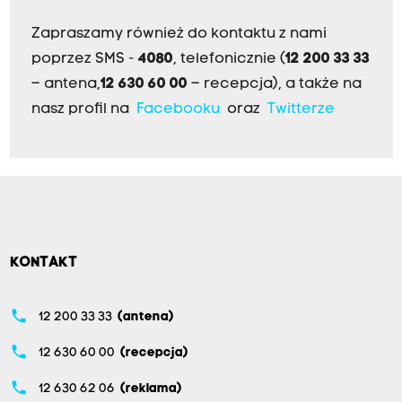
Zapraszamy również do kontaktu z nami
poprzez SMS -
4080
, telefonicznie (
12 200 33 33
– antena,
12 630 60 00
– recepcja), a także na
nasz profil na
Facebooku
oraz
Twitterze
KONTAKT
phone
12 200 33 33
(antena)
phone
12 630 60 00
(recepcja)
phone
12 630 62 06
(reklama)