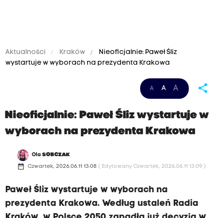
Aktualności
Kraków
Nieoficjalnie: Paweł Śliz
wystartuje w wyborach na prezydenta Krakowa
share
A
A
A
Nieoficjalnie: Paweł Śliz wystartuje w
wyborach na prezydenta Krakowa
Ola
SOBCZAK
date_range
Czwartek, 2026.06.11 13:08
( Edytowany Czwartek, 2026.06.11 13:09 )
Paweł Śliz wystartuje w wyborach na
prezydenta Krakowa. Według ustaleń Radia
Kraków, w Polsce 2050 zapadła już decyzja w