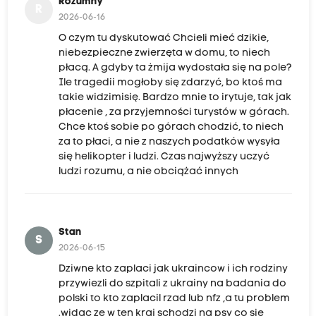
Rozumny
R
2026-06-16
O czym tu dyskutować Chcieli mieć dzikie,
niebezpieczne zwierzęta w domu, to niech
płacą. A gdyby ta żmija wydostała się na pole?
Ile tragedii mogłoby się zdarzyć, bo ktoś ma
takie widzimisię. Bardzo mnie to irytuje, tak jak
płacenie , za przyjemności turystów w górach.
Chce ktoś sobie po górach chodzić, to niech
za to płaci, a nie z naszych podatków wysyła
się helikopter i ludzi. Czas najwyższy uczyć
ludzi rozumu, a nie obciążać innych
Stan
S
2026-06-15
Dziwne kto zaplaci jak ukraincow i ich rodziny
przywiezli do szpitali z ukrainy na badania do
polski to kto zaplacil rzad lub nfz ,a tu problem
.widac ze w ten kraj schodzi na psy co sie