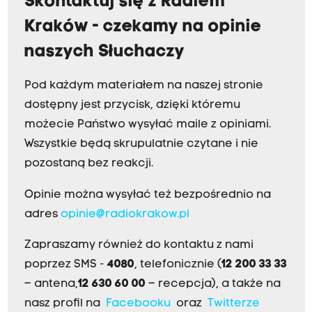
Skontaktuj się z Radiem
Kraków - czekamy na opinie
naszych Słuchaczy
Pod każdym materiałem na naszej stronie
dostępny jest przycisk, dzięki któremu
możecie Państwo wysyłać maile z opiniami.
Wszystkie będą skrupulatnie czytane i nie
pozostaną bez reakcji.
Opinie można wysyłać też bezpośrednio na
adres
opinie@radiokrakow.pl
Zapraszamy również do kontaktu z nami
poprzez SMS -
4080
, telefonicznie (
12 200 33 33
– antena,
12 630 60 00
– recepcja), a także na
nasz profil na
Facebooku
oraz
Twitterze