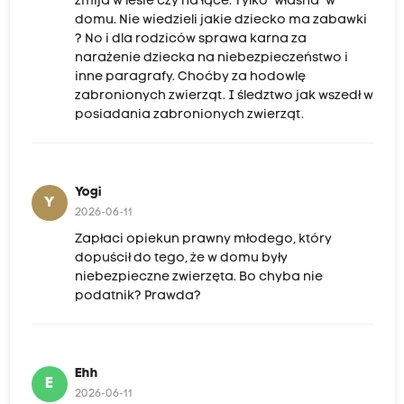
żmija w lesie czy na łące. Tylko "własna" w
domu. Nie wiedzieli jakie dziecko ma zabawki
? No i dla rodziców sprawa karna za
narażenie dziecka na niebezpieczeństwo i
inne paragrafy. Choćby za hodowlę
zabronionych zwierząt. I śledztwo jak wszedł w
posiadania zabronionych zwierząt.
Yogi
Y
2026-06-11
Zapłaci opiekun prawny młodego, który
dopuścił do tego, że w domu były
niebezpieczne zwierzęta. Bo chyba nie
podatnik? Prawda?
Ehh
E
2026-06-11