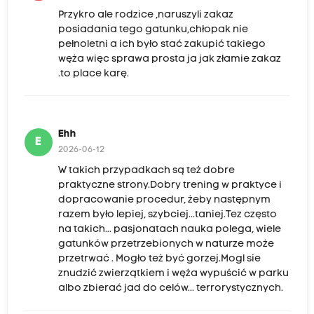
Przykro ale rodzice ,naruszyli zakaz
posiadania tego gatunku,chłopak nie
pełnoletni a ich było stać zakupić takiego
węża więc sprawa prosta ja jak złamie zakaz
.to place karę.
Ehh
E
2026-06-12
W takich przypadkach są też dobre
praktyczne strony.Dobry trening w praktyce i
dopracowanie procedur, żeby następnym
razem było lepiej, szybciej...taniej.Tez często
na takich... pasjonatach nauka polega, wiele
gatunków przetrzebionych w naturze może
przetrwać . Mogło też być gorzej.Mogl sie
znudzić zwierzątkiem i węża wypuścić w parku
albo zbierać jad do celów... terrorystycznych.