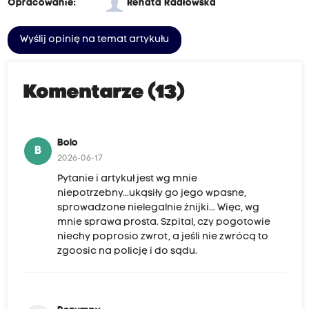
Opracowanie:
Renata Radłowska
Wyślij opinię na temat artykułu
Komentarze (13)
Bolo
B
2026-06-17
Pytanie i artykuł jest wg mnie
niepotrzebny...ukąsiły go jego wpasne,
sprowadzone nielegalnie żnijki... Więc, wg
mnie sprawa prosta. Szpital, czy pogotowie
niechy poprosio zwrot, a jeśli nie zwrócą to
zgoosic na policję i do sądu.