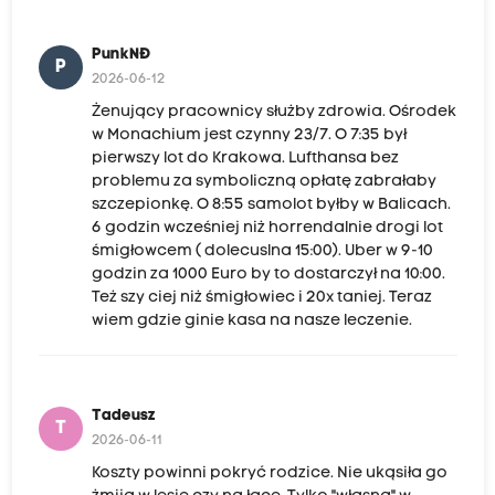
PunkNĐ
P
2026-06-12
Żenujący pracownicy służby zdrowia. Ośrodek
w Monachium jest czynny 23/7. O 7:35 był
pierwszy lot do Krakowa. Lufthansa bez
problemu za symboliczną opłatę zabrałaby
szczepionkę. O 8:55 samolot byłby w Balicach.
6 godzin wcześniej niż horrendalnie drogi lot
śmigłowcem ( dolecuslna 15:00). Uber w 9-10
godzin za 1000 Euro by to dostarczył na 10:00.
Też szy ciej niż śmigłowiec i 20x taniej. Teraz
wiem gdzie ginie kasa na nasze leczenie.
Tadeusz
T
2026-06-11
Koszty powinni pokryć rodzice. Nie ukąsiła go