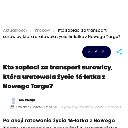
Aktualności
Kraków
Kto zapłaci za transport
surowicy, która uratowała życie 16-latka z Nowego Targu?
share
A
A
A
Kto zapłaci za transport surowicy,
która uratowała życie 16-latka z
Nowego Targu?
Jan
PAJĄK
date_range
Czwartek, 2026.06.11 18:34
( Edytowany Czwartek, 2026.06.11 18:56 )
Po akcji ratowania życia 16-latka z Nowego