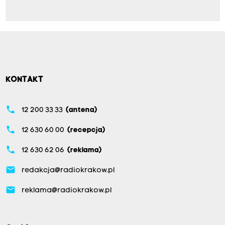
KONTAKT
phone
12 200 33 33
(antena)
phone
12 630 60 00
(recepcja)
phone
12 630 62 06
(reklama)
email
redakcja@radiokrakow.pl
email
reklama@radiokrakow.pl