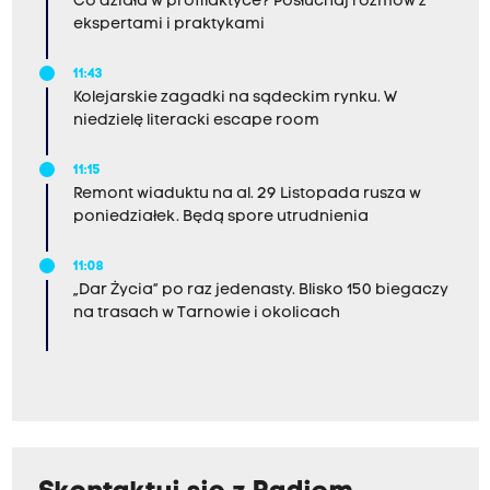
Co działa w profilaktyce? Posłuchaj rozmów z
ekspertami i praktykami
11:43
Kolejarskie zagadki na sądeckim rynku. W
niedzielę literacki escape room
11:15
Remont wiaduktu na al. 29 Listopada rusza w
poniedziałek. Będą spore utrudnienia
11:08
„Dar Życia” po raz jedenasty. Blisko 150 biegaczy
na trasach w Tarnowie i okolicach