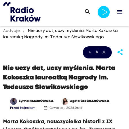
search
menu
Audycje
Nie uczy dat, uczy myślenia. Marta Kokoszka
laureatką Nagrody im. Tadeusza Słowikowskiego
share
A
A
A
Nie uczy dat, uczy myślenia. Marta
Kokoszka laureatką Nagrody im.
Tadeusza Słowikowskiego
Sylwia
PASZKOWSKA
Agata
CIECHANOWSKA
date_range
Przed hejnałem
Czwartek, 2026.06.11
Marta Kokoszka, nauczycielka historii z IX