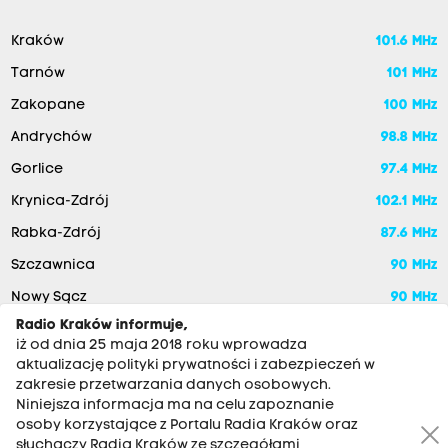
Kraków
101.6 MHz
Tarnów
101 MHz
Zakopane
100 MHz
Andrychów
98.8 MHz
Gorlice
97.4 MHz
Krynica-Zdrój
102.1 MHz
Rabka-Zdrój
87.6 MHz
Szczawnica
90 MHz
Nowy Sącz
90 MHz
Radio Kraków informuje,
iż od dnia 25 maja 2018 roku wprowadza
aktualizację polityki prywatności i zabezpieczeń w
zakresie przetwarzania danych osobowych.
Niniejsza informacja ma na celu zapoznanie
osoby korzystające z Portalu Radia Kraków oraz
słuchaczy Radia Kraków ze szczegółami