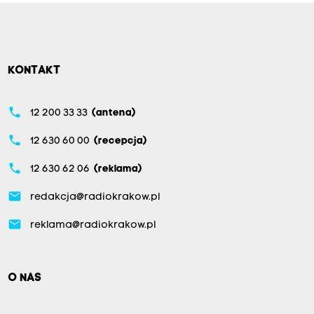
KONTAKT
phone
12 200 33 33
(antena)
phone
12 630 60 00
(recepcja)
phone
12 630 62 06
(reklama)
email
redakcja@radiokrakow.pl
email
reklama@radiokrakow.pl
O NAS