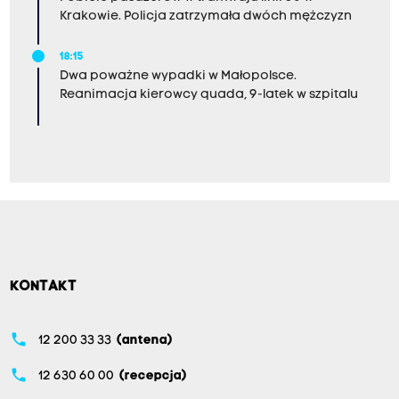
Krakowie. Policja zatrzymała dwóch mężczyzn
18:15
Dwa poważne wypadki w Małopolsce.
Reanimacja kierowcy quada, 9-latek w szpitalu
KONTAKT
phone
12 200 33 33
(antena)
phone
12 630 60 00
(recepcja)