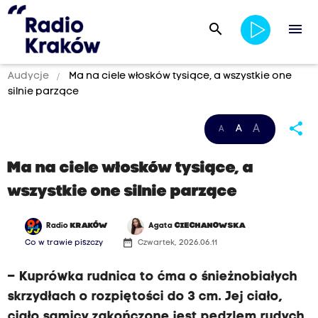
search
menu
Audycje
Ma na ciele włosków tysiące, a wszystkie one
silnie parzące
share
A
A
A
Ma na ciele włosków tysiące, a
wszystkie one silnie parzące
Radio
KRAKÓW
Agata
CIECHANOWSKA
date_range
Co w trawie piszczy
Czwartek, 2026.06.11
– Kuprówka rudnica to ćma o śnieżnobiałych
skrzydłach o rozpiętości do 3 cm. Jej ciało,
ciało samicy zakończone jest pędzlem rudych