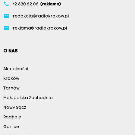
phone
12 630 62 06
(reklama)
email
redakcja@radiokrakow.pl
email
reklama@radiokrakow.pl
O NAS
Aktualności
Kraków
Tarnów
Małopolska Zachodnia
Nowy Sącz
Podhale
Gorlice