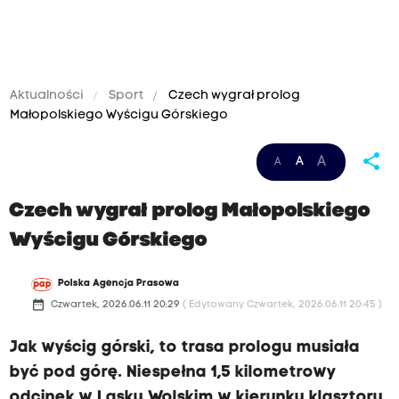
Aktualności
Sport
Czech wygrał prolog
Małopolskiego Wyścigu Górskiego
share
A
A
A
Czech wygrał prolog Małopolskiego
Wyścigu Górskiego
Polska Agencja Prasowa
date_range
Czwartek, 2026.06.11 20:29
( Edytowany Czwartek, 2026.06.11 20:45 )
Jak wyścig górski, to trasa prologu musiała
być pod górę. Niespełna 1,5 kilometrowy
odcinek w Lasku Wolskim w kierunku klasztoru