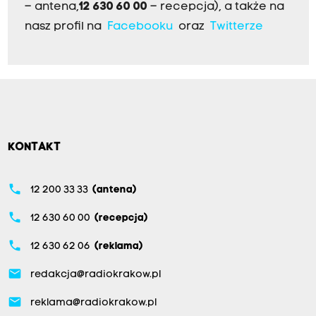
– antena,
12 630 60 00
– recepcja), a także na
nasz profil na
Facebooku
oraz
Twitterze
KONTAKT
phone
12 200 33 33
(antena)
phone
12 630 60 00
(recepcja)
phone
12 630 62 06
(reklama)
email
redakcja@radiokrakow.pl
email
reklama@radiokrakow.pl