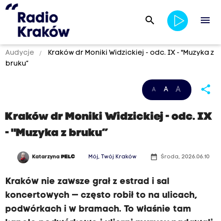
search
menu
Audycje
Kraków dr Moniki Widzickiej - odc. IX - "Muzyka z
bruku”
share
A
A
A
Kraków dr Moniki Widzickiej - odc. IX
- "Muzyka z bruku”
date_range
Katarzyna
PELC
Mój, Twój Kraków
Środa, 2026.06.10
Kraków nie zawsze grał z estrad i sal
koncertowych — często robił to na ulicach,
podwórkach i w bramach. To właśnie tam