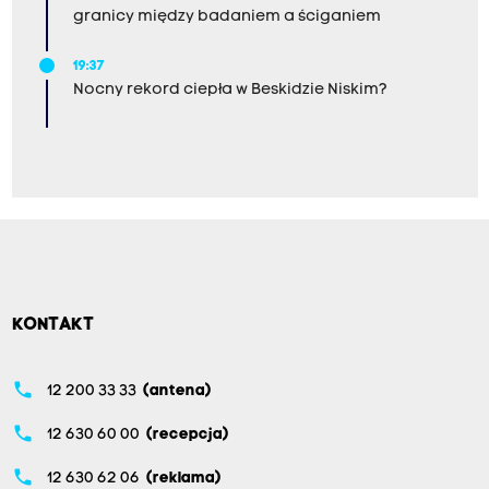
granicy między badaniem a ściganiem
19:37
Nocny rekord ciepła w Beskidzie Niskim?
KONTAKT
phone
12 200 33 33
(antena)
phone
12 630 60 00
(recepcja)
phone
12 630 62 06
(reklama)