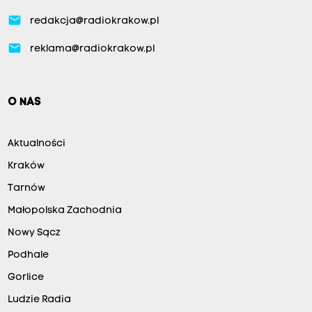
email
redakcja@radiokrakow.pl
email
reklama@radiokrakow.pl
O NAS
Aktualności
Kraków
Tarnów
Małopolska Zachodnia
Nowy Sącz
Podhale
Gorlice
Ludzie Radia