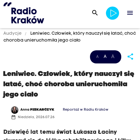
search
menu
Audycje
Leniwiec. Człowiek, który nauczył się latać, choć
choroba unieruchomiła jego ciało
share
A
A
A
Leniwiec. Człowiek, który nauczył się
latać, choć choroba unieruchomiła
jego ciało
Anna
PIEKARCZYK
Reportaż w Radiu Kraków
date_range
Niedziela, 2026.07.26
Dziewięć lat temu świat Łukasza Łaciny