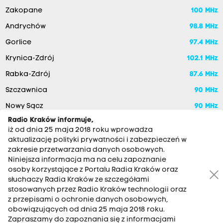
Zakopane
100 MHz
Andrychów
98.8 MHz
Gorlice
97.4 MHz
Krynica-Zdrój
102.1 MHz
Rabka-Zdrój
87.6 MHz
Szczawnica
90 MHz
Nowy Sącz
90 MHz
Radio Kraków informuje,
iż od dnia 25 maja 2018 roku wprowadza
aktualizację polityki prywatności i zabezpieczeń w
zakresie przetwarzania danych osobowych.
Niniejsza informacja ma na celu zapoznanie
osoby korzystające z Portalu Radia Kraków oraz
słuchaczy Radia Kraków ze szczegółami
stosowanych przez Radio Kraków technologii oraz
RADIO KRAKÓW SA. Aleja Juliusza Słowackiego 22, 30-007
z przepisami o ochronie danych osobowych,
Kraków
obowiązujących od dnia 25 maja 2018 roku.
Antena: 12 200 33 33
Zapraszamy do zapoznania się z informacjami