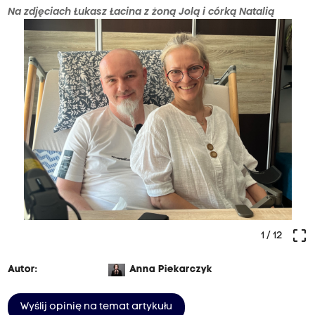
Na zdjęciach Łukasz Łacina z żoną Jolą i córką Natalią
crop_free
1
/ 12
Autor:
Anna Piekarczyk
Wyślij opinię na temat artykułu