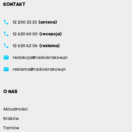
KONTAKT
phone
12 200 33 33
(antena)
phone
12 630 60 00
(recepcja)
phone
12 630 62 06
(reklama)
email
redakcja@radiokrakow.pl
email
reklama@radiokrakow.pl
O NAS
Aktualności
Kraków
Tarnów